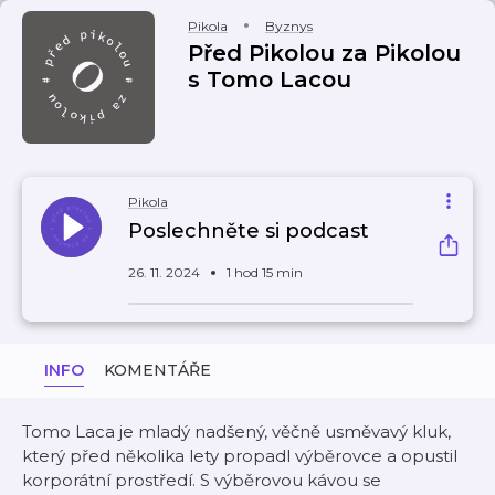
Pikola
Byznys
Před Pikolou za Pikolou
s Tomo Lacou
Pikola
Poslechněte si podcast
26. 11. 2024
1 hod 15 min
INFO
KOMENTÁŘE
Tomo Laca je mladý nadšený, věčně usměvavý kluk,
který před několika lety propadl výběrovce a opustil
korporátní prostředí. S výběrovou kávou se