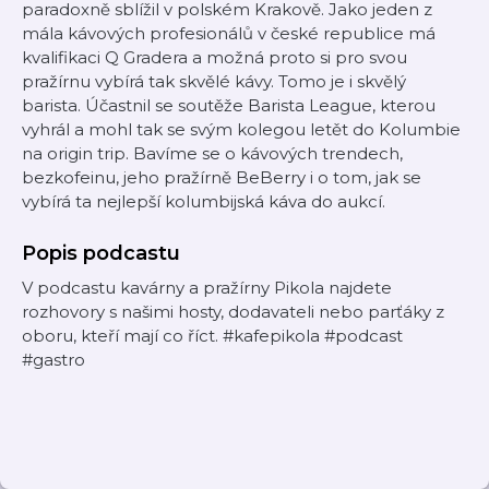
paradoxně sblížil v polském Krakově. Jako jeden z
mála kávových profesionálů v české republice má
kvalifikaci Q Gradera a možná proto si pro svou
pražírnu vybírá tak skvělé kávy. Tomo je i skvělý
barista. Účastnil se soutěže Barista League, kterou
vyhrál a mohl tak se svým kolegou letět do Kolumbie
na origin trip. Bavíme se o kávových trendech,
bezkofeinu, jeho pražírně BeBerry i o tom, jak se
vybírá ta nejlepší kolumbijská káva do aukcí.
Popis podcastu
V podcastu kavárny a pražírny Pikola najdete
rozhovory s našimi hosty, dodavateli nebo parťáky z
oboru, kteří mají co říct. #kafepikola #podcast
#gastro