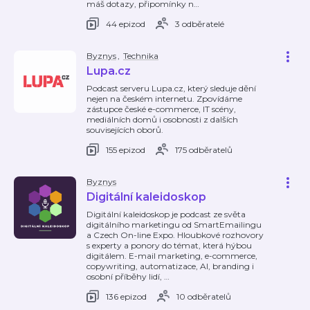
máš dotazy, připomínky n
…
44 epizod
3 odběratelé
Byznys
,
Technika
Lupa.cz
Podcast serveru Lupa.cz, který sleduje dění
nejen na českém internetu. Zpovídáme
zástupce české e-commerce, IT scény,
mediálních domů i osobnosti z dalších
souvisejících oborů.
155 epizod
175 odběratelů
Byznys
Digitální kaleidoskop
Digitální kaleidoskop je podcast ze světa
digitálního marketingu od SmartEmailingu
a Czech On-line Expo. Hloubkové rozhovory
s experty a ponory do témat, která hýbou
digitálem. E-mail marketing, e-commerce,
copywriting, automatizace, AI, branding i
osobní příběhy lidí,
…
136 epizod
10 odběratelů