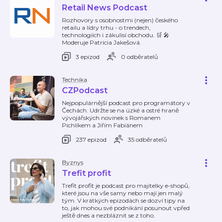
Retail News Podcast
Rozhovory s osobnostmi (nejen) českého
retailu a lídry trhu - o trendech,
technologiích i zákulisí obchodu. 🛒 🎤
Moderuje Patricia Jakešová.
3 epizod
0 odběratelů
Technika
CZPodcast
Nejpopulárnější podcast pro programátory v
Čechách. Udržte se na úzké a ostré hraně
vývojářských novinek s Romanem
Pichlíkem a Jiřím Fabiánem
237 epizod
35 odběratelů
Byznys
Trefit profit
Trefit profit je podcast pro majitelky e-shopů,
které jsou na vše samy nebo mají jen malý
tým. V krátkých epizodách se dozví tipy na
to, jak mohou své podnikání posunout vpřed
ještě dnes a nezbláznit se z toho.