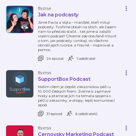
Byznys
Jak na podcasty
Jsme Pavla a Vojta – manželé, kteří milují
podcasty. Tvoříme obsah na sítích, ale časem
nám to přestalo stačit… tak jsme si založili
vlastní podcast! Chceme zde otevřeně mluvit
o tom, jak podcasty vznikají, co všechno
obnáší jejich tvorba, a hlavně – inspirovat a
pomoc
…
24 epizod
1 odběratel
Byznys
SupportBox Podcast
Naším cílem je zlepšit zákaznickou péči u
10.000 českých firem. Zveme si zajímavé
hosty a ptáme se jich na témata spojená s
péčí o zákazníky, e-shopy, lepší komunikací
apod.
31 epizod
6 odběratelů
Byznys
Cernovsky Marketing Podcast