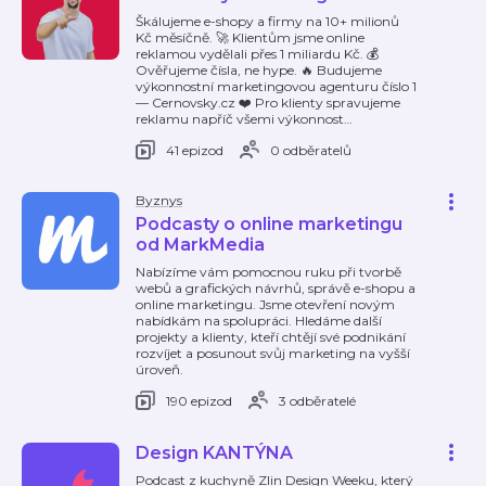
Škálujeme e-shopy a firmy na 10+ milionů
Kč měsíčně. 🚀 Klientům jsme online
reklamou vydělali přes 1 miliardu Kč. 💰
Ověřujeme čísla, ne hype. 🔥 Budujeme
výkonnostní marketingovou agenturu číslo 1
— Cernovsky.cz ❤️ Pro klienty spravujeme
reklamu napříč všemi výkonnost
…
41 epizod
0 odběratelů
Byznys
Podcasty o online marketingu
od MarkMedia
Nabízíme vám pomocnou ruku při tvorbě
webů a grafických návrhů, správě e-shopu a
online marketingu. Jsme otevření novým
nabídkám na spolupráci. Hledáme další
projekty a klienty, kteří chtějí své podnikání
rozvíjet a posunout svůj marketing na vyšší
úroveň.
190 epizod
3 odběratelé
Design KANTÝNA
Podcast z kuchyně Zlin Design Weeku, který