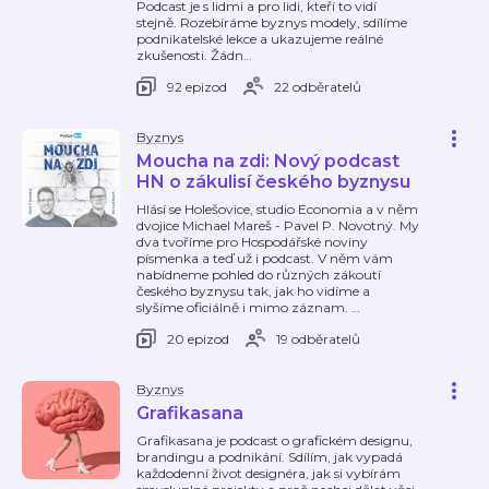
Podcast je s lidmi a pro lidi, kteří to vidí
stejně. Rozebíráme byznys modely, sdílíme
podnikatelské lekce a ukazujeme reálné
zkušenosti. Žádn
…
92 epizod
22 odběratelů
Byznys
Moucha na zdi: Nový podcast
HN o zákulisí českého byznysu
Hlásí se Holešovice, studio Economia a v něm
dvojice Michael Mareš - Pavel P. Novotný. My
dva tvoříme pro Hospodářské noviny
písmenka a teď už i podcast. V něm vám
nabídneme pohled do různých zákoutí
českého byznysu tak, jak ho vidíme a
slyšíme oficiálně i mimo záznam.
…
20 epizod
19 odběratelů
Byznys
Grafikasana
Grafikasana je podcast o grafickém designu,
brandingu a podnikání. Sdílím, jak vypadá
každodenní život designéra, jak si vybírám