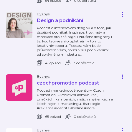
54 epizod
0 odběratelů
Byznys
Design a podnikání
Podcast o interiérovém designu a o tom, jak
úspěšně podnikat. Inspirace, tipy, rady a
motivace pro začínající i zkušené designéry i
ty, kdo teprve sní o uplatnění v tomto
kreativním oboru. Podcast vám bude
průvodcem vším, co souvisí s podnikáním:
od správného mindsetu p
…
41 epizod
3 odběratelé
Byznys
czechpromotion podcast
Podcast marketingové agentury Czech
Promotion. O efektivní komunikaci,
značkách, kampaních, našich myšlenkách a
lidech nejen z marketingu. #strategie
#reklama #identita #online #store
65 epizod
0 odběratelů
Byznys