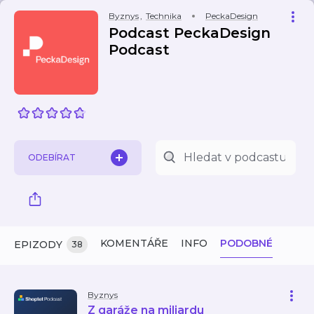
Byznys
,
Technika
PeckaDesign
Podcast PeckaDesign
Podcast
ODEBÍRAT
KOMENTÁŘE
INFO
PODOBNÉ
EPIZODY
38
Byznys
Z garáže na miliardu