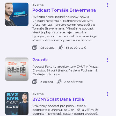
Byznys
Podcast Tomáše Bravermana
Hvězdní hosté, jedinečné know-how a
unikátní neformální rozhovory s velkým
přesahem za hranice e-commerce světa u
Tomáše Bravermana. Přinášíme podcast,
který je plný inspirace nejen ze světa
byznysu, e-commerce a online marketingu.
Poslechněte si názory, vize a zkušenos
…
125 epizod
35 odběratelů
Pauzák
Podcast Fakulty architektury ČVUT v Praze.
O svobodě tvořit jinak s Pavlem Fuchsem &
Ondřejem Šmídou
13 epizod
2 odběratelé
Byznys
BYZNYScast Dana Tržila
Praktický podcast pro podnikavce a
podnikatele. Jmenuji se Dan Tržil a věřím, že
podnikání je nejlepší cesta k osobní svobodě.