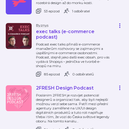
rozebírá design až do morku kosti.
53 epizod
1 odběratel
Byznys
exec talks (e-commerce
podcast)
Podcast exec talks přináší e-commerce
manažerům rozhovory se zajímavými a
úspěšnými e-commerce osobnostmi.
Podcast, stejně jako další exec obsah, pro vás
vydává Shopsys – jednička ve tvorbě e-
shopů na míru.
85 epizod
0 odběratelů
2FRESH Design Podcast
Posláním 2FRESH je rozvíjet potenciál
designerů a organizací tak, aby byli nejlepší
možnou verzí sebe sama. Patří mezi přední
agentury zaměřené na UX/UI design
digitálních produktů a tuto roli naplňuje
třeba i tím, že vozí do Česka světové legendy
oboru. Na tomto kanálu
…