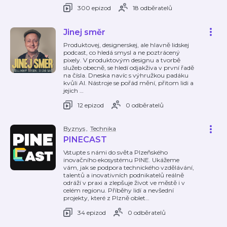
300 epizod
18 odběratelů
Jinej směr
Produktovej, designerskej, ale hlavně lidskej
podcast, co hledá smysl a ne poztrácený
pixely. V produktovým designu a tvorbě
služeb obecně, se hledí odjakživa v první řadě
na čísla. Dneska navíc s výhružkou padáku
kvůli AI. Nástroje se pořád mění, přitom lidi a
jejich
…
12 epizod
0 odběratelů
Byznys
,
Technika
PINECAST
Vstupte s námi do světa Plzeňského
inovačního ekosystému PINE. Ukážeme
vám, jak se podpora technického vzdělávání,
talentů a inovativních podnikatelů reálně
odráží v praxi a zlepšuje život ve městě i v
celém regionu. Příběhy lidí a nevšední
projekty, které z Plzně oblet
…
34 epizod
0 odběratelů