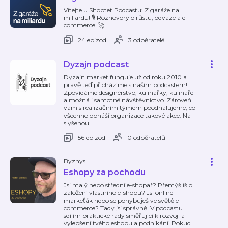
Vítejte u Shoptet Podcastu: Z garáže na
miliardu! 🎙️ Rozhovory o růstu, odvaze a e-
commerce! 🚀
24 epizod
3 odběratelé
Dyzajn podcast
Dyzajn market funguje už od roku 2010 a
právě teď přicházíme s naším podcastem!
Zpovídáme designérstvo, kulinářky, kulináře
a možná i samotné návštěvnictvo. Zároveň
vám s realizačním týmem poodhalujeme, co
všechno obnáší organizace takové akce. Na
slyšenou!
56 epizod
0 odběratelů
Byznys
Eshopy za pochodu
Jsi malý nebo střední e-shopař? Přemýšlíš o
založení vlastního e-shopu? Jsi online
markeťák nebo se pohybuješ ve světě e-
commerce? Tady jsi správně! V podcastu
sdílím praktické rady směřující k rozvoji a
vylepšení tvého eshopu a podnikání. Pokud