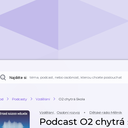
Najděte si:
od
Podcasty
Vzdělání
O2 chytrá škola
Vzdělání
,
Osobní rozvoj
Dětské rádio Mělník
Podcast O2 chytrá 