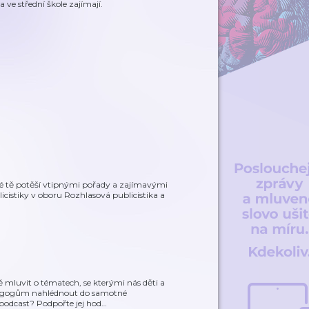
 ve střední škole zajímají.
teré tě potěší vtipnými pořady a zajímavými
cistiky v oboru Rozhlasová publicistika a
 mluvit o tématech, se kterými nás děti a
edagogům nahlédnout do samotné
 podcast? Podpořte jej hod
…