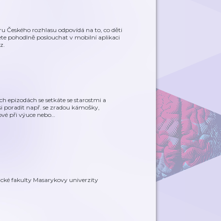
u Českého rozhlasu odpovídá na to, co děti
te pohodlně poslouchat v mobilní aplikaci
z.
h epizodách se setkáte se starostmi a
 si poradit např. se zradou kámošky,
ové při výuce nebo
…
ické fakulty Masarykovy univerzity