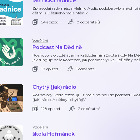
Mělnická radnice
Zpravodaj rady města Mělník. Audio podoba vybraných pří
dětmi z Dětského rádia Mělník.
54 epizod
0 odběratelů
Vzdělání
Podcast Na Dědině
Rozhovory o vzdělávání a každodenním životě školy Na Děd
jak funguje naše koncepce, jak probíhá výuka, i příběhy na
10 epizod
1 odběratel
Chytrý (jak) rádio
Rozhovory, které rezonují - z rádia rovnou do podcastu. Rozh
(jak) rádio. A někdy i chytřejší.
128 epizod
2 odběratelé
Vzdělání
škola Heřmánek