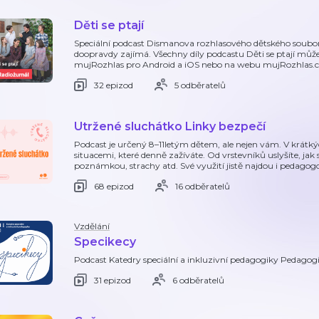
Děti se ptají
Speciální podcast Dismanova rozhlasového dětského soubor
doopravdy zajímá. Všechny díly podcastu Děti se ptají může
mujRozhlas pro Android a iOS nebo na webu mujRozhlas.c
32 epizod
5 odběratelů
Utržené sluchátko Linky bezpečí
Podcast je určený 8–11letým dětem, ale nejen vám. V krátkýc
situacemi, které denně zažíváte. Od vrstevníků uslyšíte, jak
poznámkou, strachy atd. Své využití jistě najdou i pedagog
68 epizod
16 odběratelů
Vzdělání
Specikecy
Podcast Katedry speciální a inkluzivní pedagogiky Pedagog
31 epizod
6 odběratelů