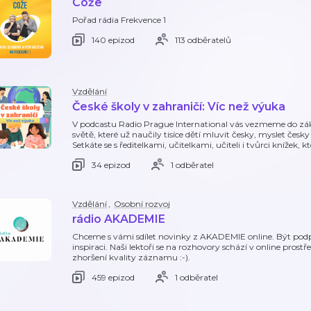
Cože
Pořad rádia Frekvence 1
140 epizod
113 odběratelů
Vzdělání
České školy v zahraničí: Víc než výuka
V podcastu Radio Prague International vás vezmeme do záku
světě, které už naučily tisíce dětí mluvit česky, myslet česky 
Setkáte se s ředitelkami, učitelkami, učiteli i tvůrci knížek, kt
34 epizod
1 odběratel
Vzdělání
,
Osobní rozvoj
rádio AKADEMIE
Chceme s vámi sdílet novinky z AKADEMIE online. Být podp
inspiraci. Naši lektoři se na rozhovory schází v online pros
zhoršení kvality záznamu :-).
459 epizod
1 odběratel