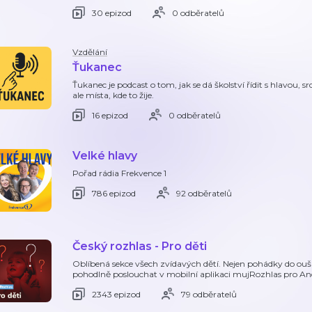
30 epizod
0 odběratelů
Vzdělání
Ťukanec
Ťukanec je podcast o tom, jak se dá školství řídit s hlavou,
ale místa, kde to žije.
16 epizod
0 odběratelů
Velké hlavy
Pořad rádia Frekvence 1
786 epizod
92 odběratelů
Český rozhlas - Pro děti
Oblíbená sekce všech zvídavých dětí. Nejen pohádky do ou
pohodlně poslouchat v mobilní aplikaci mujRozhlas pro A
2343 epizod
79 odběratelů