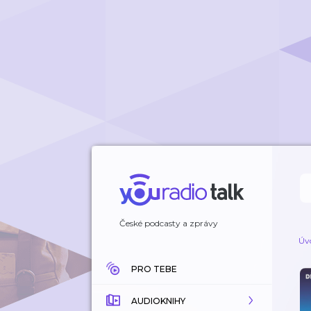
České podcasty a zprávy
Úv
PRO TEBE
AUDIOKNIHY