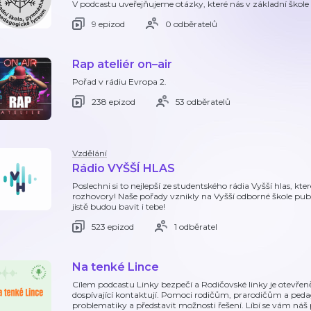
V podcastu uveřejňujeme otázky, které nás v základní škole a
9 epizod
0 odběratelů
Rap ateliér on–air
Pořad v rádiu Evropa 2.
238 epizod
53 odběratelů
Vzdělání
Rádio VYŠŠÍ HLAS
Poslechni si to nejlepší ze studentského rádia Vyšší hlas, k
rozhovory! Naše pořady vznikly na Vyšší odborné škole publi
jistě budou bavit i tebe!
523 epizod
1 odběratel
Na tenké Lince
Cílem podcastu Linky bezpečí a Rodičovské linky je otevřeně
dospívající kontaktují. Pomoci rodičům, prarodičům a p
problematiky a představit možnosti řešení. Líbí se vám náš