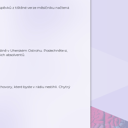
spěvků z tištěné verze měsíčníku načtená
ině v Uherském Ostrohu. Poslechněte si,
šich absolventů.
ovory, které byste v rádiu nestihli. Chytrý