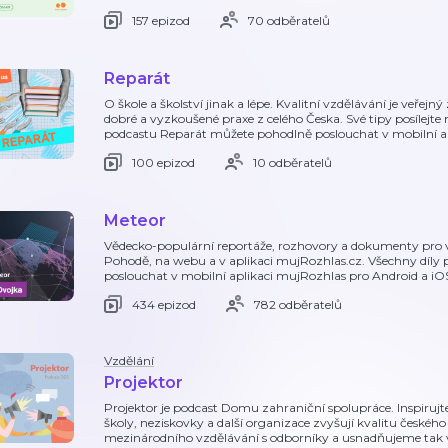
157 epizod
70 odběratelů
Reparát
O škole a školství jinak a lépe. Kvalitní vzdělávání je veřej
dobré a vyzkoušené praxe z celého Česka. Své tipy posílejte
podcastu Reparát můžete pohodlně poslouchat v mobilní a
100 epizod
10 odběratelů
Meteor
Vědecko-populární reportáže, rozhovory a dokumenty pro v
Pohodě, na webu a v aplikaci mujRozhlas.cz. Všechny díly
poslouchat v mobilní aplikaci mujRozhlas pro Android a i
434 epizod
782 odběratelů
Vzdělání
Projektor
Projektor je podcast Domu zahraniční spolupráce. Inspirujt
školy, neziskovky a další organizace zvyšují kvalitu česk
mezinárodního vzdělávání s odborníky a usnadňujeme tak v