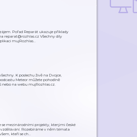
ný zájem. Pořad Reparát ukazuje příklady
 na reparat@rozhlas.cz Všechny díly
plikaci mujRozhlas
…
šechny. K poslechu živě na Dvojce,
 podcastu Meteor můžete pohodlně
OS nebo na webu mujRozhlas.cz.
e se mezinárodními projekty, kterými české
ého vzdělávání. Rozebíráme v něm témata
šem, kteří se ch
…