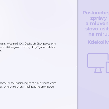
lisí více než 100 českých škol po celém
– a cítit se jako doma, i když jsou daleko.
e
…
orou v současné nejistotě a přinést vám
tředí, omluvte prosím případné chvilkové