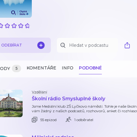
ODEBÍRAT
KOMENTÁŘE
INFO
PODOBNÉ
ZODY
5
Vzdělání
Školní rádio Smysluplné školy
Jsme Mediální klub ZŠ Lyčkovo náměstí. Tohle je naše školní
vám žádný z našich podcastů, rozhovorů, anket či rozhlaso
55 epizod
1 odběratel