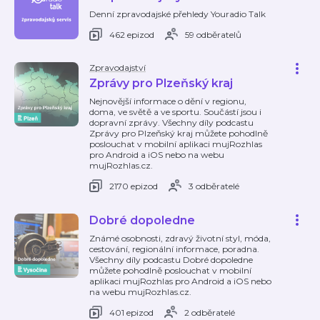
Denní zpravodajské přehledy Youradio Talk
462 epizod
59 odběratelů
Zpravodajství
Zprávy pro Plzeňský kraj
Nejnovější informace o dění v regionu,
doma, ve světě a ve sportu. Součástí jsou i
dopravní zprávy. Všechny díly podcastu
Zprávy pro Plzeňský kraj můžete pohodlně
poslouchat v mobilní aplikaci mujRozhlas
pro Android a iOS nebo na webu
mujRozhlas.cz.
2170 epizod
3 odběratelé
Dobré dopoledne
Známé osobnosti, zdravý životní styl, móda,
cestování, regionální informace, poradna.
Všechny díly podcastu Dobré dopoledne
můžete pohodlně poslouchat v mobilní
aplikaci mujRozhlas pro Android a iOS nebo
na webu mujRozhlas.cz.
401 epizod
2 odběratelé