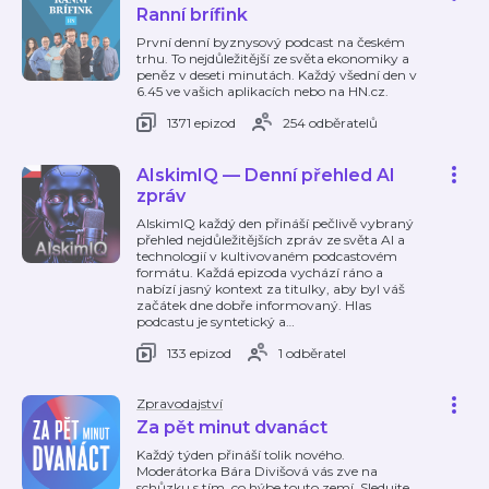
Ranní brífink
První denní byznysový podcast na českém
trhu. To nejdůležitější ze světa ekonomiky a
peněz v deseti minutách. Každý všední den v
6.45 ve vašich aplikacích nebo na HN.cz.
1371 epizod
254 odběratelů
AIskimIQ — Denní přehled AI
zpráv
AIskimIQ každý den přináší pečlivě vybraný
přehled nejdůležitějších zpráv ze světa AI a
technologií v kultivovaném podcastovém
formátu. Každá epizoda vychází ráno a
nabízí jasný kontext za titulky, aby byl váš
začátek dne dobře informovaný. Hlas
podcastu je syntetický a
…
133 epizod
1 odběratel
Zpravodajství
Za pět minut dvanáct
Každý týden přináší tolik nového.
Moderátorka Bára Divišová vás zve na
schůzku s tím, co hýbe touto zemí. Sledujte