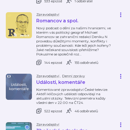
533 epizod
1 odběratel
Zpravodajství
Romancov a spol.
Nový podcast o dění za našimi hranicemi, ve
kterém vás politický geograf Michael
Romancov se zahraniční redakcí Deníku N
provedou důležitými momenty, konflikty i
problémy současnosti. Kde leží jejich kořeny?
Jaké nečekané souvislosti přehlížíme?
Pokusíme se společně roz
…
144 epizod
155 odběratelů
Zpravodajství
,
Denní zprávy
Události, komentáře
Komentované zpravodajství České televize.
Aktéři klíčových událostí odpovídají na
aktuální otázky. Televizní premiéra každy
všední den v 22:00 na ČT24.
522 epizod
46 odběratelů
Zpravodajství