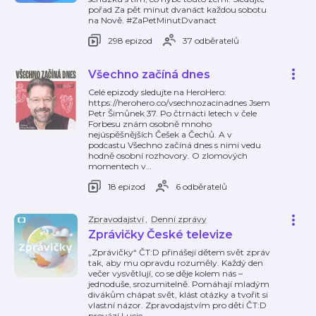
pořad Za pět minut dvanáct každou sobotu
na Nově. #ZaPetMinutDvanact
298 epizod
37 odběratelů
Všechno začíná dnes
Celé epizody sledujte na HeroHero:
https://herohero.co/vsechnozacinadnes Jsem
Petr Šimůnek 37. Po čtrnácti letech v čele
Forbesu znám osobně mnoho
nejúspěšnějších Češek a Čechů. A v
podcastu Všechno začíná dnes s nimi vedu
hodně osobní rozhovory. O zlomových
momentech v
…
18 epizod
6 odběratelů
Zpravodajství
,
Denní zprávy
Zprávičky České televize
„Zprávičky“ ČT:D přinášejí dětem svět zpráv
tak, aby mu opravdu rozuměly. Každý den
večer vysvětlují, co se děje kolem nás –
jednoduše, srozumitelně. Pomáhají mladým
divákům chápat svět, klást otázky a tvořit si
vlastní názor. Zpravodajstvím pro děti ČT:D
provází Lucie
…