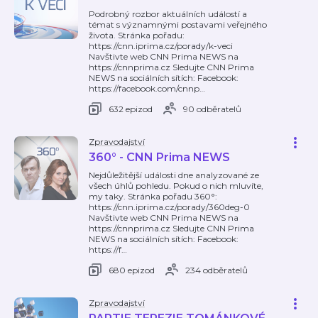
Podrobný rozbor aktuálních událostí a
témat s významnými postavami veřejného
života. Stránka pořadu:
https://cnn.iprima.cz/porady/k-veci
Navštivte web CNN Prima NEWS na
https://cnnprima.cz Sledujte CNN Prima
NEWS na sociálních sítích: Facebook:
https://facebook.com/cnnp
…
632 epizod
90 odběratelů
Zpravodajství
360° - CNN Prima NEWS
Nejdůležitější události dne analyzované ze
všech úhlů pohledu. Pokud o nich mluvíte,
my taky. Stránka pořadu 360°:
https://cnn.iprima.cz/porady/360deg-0
Navštivte web CNN Prima NEWS na
https://cnnprima.cz Sledujte CNN Prima
NEWS na sociálních sítích: Facebook:
https://f
…
680 epizod
234 odběratelů
Zpravodajství