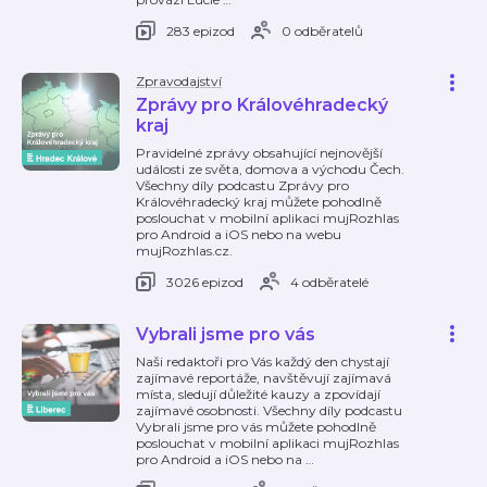
283 epizod
0 odběratelů
Zpravodajství
Zprávy pro Královéhradecký
kraj
Pravidelné zprávy obsahující nejnovější
události ze světa, domova a východu Čech.
Všechny díly podcastu Zprávy pro
Královéhradecký kraj můžete pohodlně
poslouchat v mobilní aplikaci mujRozhlas
pro Android a iOS nebo na webu
mujRozhlas.cz.
3026 epizod
4 odběratelé
Vybrali jsme pro vás
Naši redaktoři pro Vás každý den chystají
zajímavé reportáže, navštěvují zajímavá
místa, sledují důležité kauzy a zpovídají
zajímavé osobnosti. Všechny díly podcastu
Vybrali jsme pro vás můžete pohodlně
poslouchat v mobilní aplikaci mujRozhlas
pro Android a iOS nebo na
…