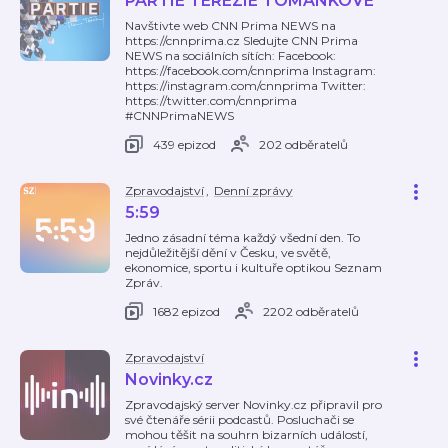
PARTIE TEREZIE TOMÁNKOVÉ
Navštivte web CNN Prima NEWS na
https://cnnprima.cz Sledujte CNN Prima
NEWS na sociálních sítích: Facebook:
https://facebook.com/cnnprima Instagram:
https://instagram.com/cnnprima Twitter:
https://twitter.com/cnnprima
#CNNPrimaNEWS
439 epizod
202 odběratelů
Zpravodajství
,
Denní zprávy
5:59
Jedno zásadní téma každý všední den. To
nejdůležitější dění v Česku, ve světě,
ekonomice, sportu i kultuře optikou Seznam
Zpráv.
1682 epizod
2202 odběratelů
Zpravodajství
Novinky.cz
Zpravodajský server Novinky.cz připravil pro
své čtenáře sérii podcastů. Posluchači se
mohou těšit na souhrn bizarních událostí,