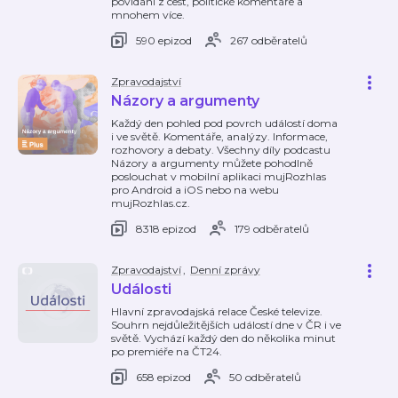
povídání z cest, politické komentáře a
mnohem více.
590 epizod
267 odběratelů
Zpravodajství
Názory a argumenty
Každý den pohled pod povrch událostí doma
i ve světě. Komentáře, analýzy. Informace,
rozhovory a debaty. Všechny díly podcastu
Názory a argumenty můžete pohodlně
poslouchat v mobilní aplikaci mujRozhlas
pro Android a iOS nebo na webu
mujRozhlas.cz.
8318 epizod
179 odběratelů
Zpravodajství
,
Denní zprávy
Události
Hlavní zpravodajská relace České televize.
Souhrn nejdůležitějších událostí dne v ČR i ve
světě. Vychází každý den do několika minut
po premiéře na ČT24.
658 epizod
50 odběratelů