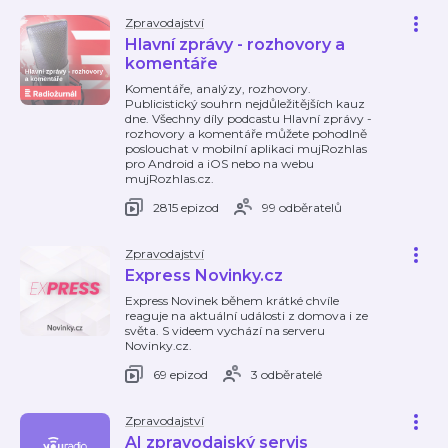
Zpravodajství
Hlavní zprávy - rozhovory a
komentáře
Komentáře, analýzy, rozhovory.
Publicistický souhrn nejdůležitějších kauz
dne. Všechny díly podcastu Hlavní zprávy -
rozhovory a komentáře můžete pohodlně
poslouchat v mobilní aplikaci mujRozhlas
pro Android a iOS nebo na webu
mujRozhlas.cz.
2815 epizod
99 odběratelů
Zpravodajství
Express Novinky.cz
Express Novinek během krátké chvíle
reaguje na aktuální události z domova i ze
světa. S videem vychází na serveru
Novinky.cz.
69 epizod
3 odběratelé
Zpravodajství
AI zpravodajský servis