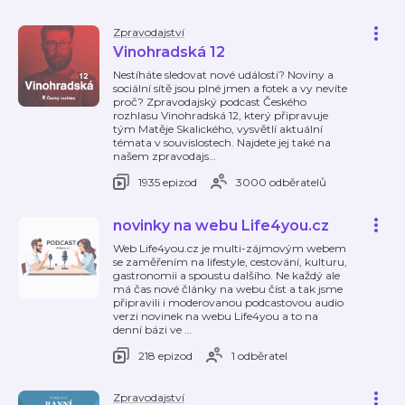
Zpravodajství
Vinohradská 12
Nestíháte sledovat nové události? Noviny a
sociální sítě jsou plné jmen a fotek a vy nevíte
proč? Zpravodajský podcast Českého
rozhlasu Vinohradská 12, který připravuje
tým Matěje Skalického, vysvětlí aktuální
témata v souvislostech. Najdete jej také na
našem zpravodajs
…
1935 epizod
3000 odběratelů
novinky na webu Life4you.cz
Web Life4you.cz je multi-zájmovým webem
se zaměřením na lifestyle, cestování, kulturu,
gastronomii a spoustu dalšího. Ne každý ale
má čas nové články na webu číst a tak jsme
připravili i moderovanou podcastovou audio
verzi novinek na webu Life4you a to na
denní bázi ve
…
218 epizod
1 odběratel
Zpravodajství