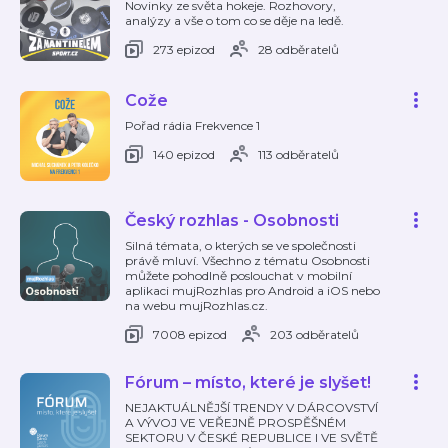
Novinky ze světa hokeje. Rozhovory,
analýzy a vše o tom co se děje na ledě.
273 epizod
28 odběratelů
Cože
Pořad rádia Frekvence 1
140 epizod
113 odběratelů
Český rozhlas - Osobnosti
Silná témata, o kterých se ve společnosti
právě mluví. Všechno z tématu Osobnosti
můžete pohodlně poslouchat v mobilní
aplikaci mujRozhlas pro Android a iOS nebo
na webu mujRozhlas.cz.
7008 epizod
203 odběratelů
Fórum – místo, které je slyšet!
NEJAKTUÁLNĚJŠÍ TRENDY V DÁRCOVSTVÍ
A VÝVOJ VE VEŘEJNĚ PROSPĚŠNÉM
SEKTORU V ČESKÉ REPUBLICE I VE SVĚTĚ