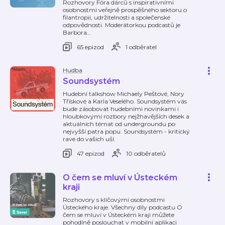
Rozhovory Fóra dárců s inspirativními
osobnostmi veřejně prospěšného sektoru o
filantropii, udržitelnosti a společenské
odpovědnosti. Moderátorkou podcastů je
Barbora
…
65 epizod
1 odběratel
Hudba
Soundsystém
Hudební talkshow Michaely Peštové, Nory
Třískové a Karla Veselého. Soundsystém vás
bude zásobovat hudebními novinkami i
hloubkovými rozbory nejžhavějších desek a
aktuálních témat od undergroundu po
nejvyšší patra popu. Soundsystém - kritický
rave do vašich uší.
47 epizod
10 odběratelů
O čem se mluví v Ústeckém
kraji
Rozhovory s klíčovými osobnostmi
Ústeckého kraje. Všechny díly podcastu O
čem se mluví v Ústeckém kraji můžete
pohodlně poslouchat v mobilní aplikaci