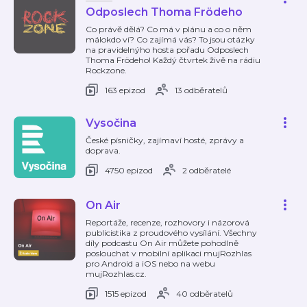
Odposlech Thoma Frödeho
Co právě dělá? Co má v plánu a co o něm
málokdo ví? Co zajímá vás? To jsou otázky
na pravidelnýho hosta pořadu Odposlech
Thoma Frödeho! Každý čtvrtek živě na rádiu
Rockzone.
163 epizod
13 odběratelů
Vysočina
České písničky, zajímaví hosté, zprávy a
doprava.
4750 epizod
2 odběratelé
On Air
Reportáže, recenze, rozhovory i názorová
publicistika z proudového vysílání. Všechny
díly podcastu On Air můžete pohodlně
poslouchat v mobilní aplikaci mujRozhlas
pro Android a iOS nebo na webu
mujRozhlas.cz.
1515 epizod
40 odběratelů