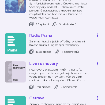
Symfonického orchestru Českého rozhlasu.
Všechny díly podcastu Taktovka můžete
pohodlně poslouchat v mobilní aplikaci
mujRozhlas pro Android a iOS nebo na
webu mujRozhlas.cz.
26 epizod
0 odběratelů
Rádio Praha
Zajímaví hosté a jejich příběhy, originální
Kalendárium, Blog létající redaktorky.
1668 epizod
7 odběratelů
Live rozhovory
Rozhovory o aktuálním dění v kultuře,
nových premiérách, chystaných koncertech,
vycházejících nahrávkách. Vše, co vám
možná uniklo v live vysílání Classic Praha.
570 epizod
2 odběratelé
Ostrava
Zprávy, rozhovory, magazíny, písničková