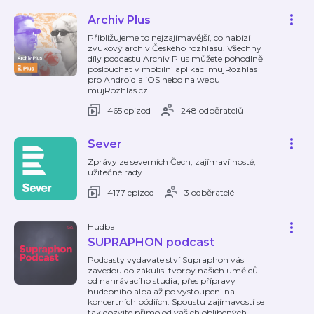
Archiv Plus
Přibližujeme to nejzajímavější, co nabízí
zvukový archiv Českého rozhlasu. Všechny
díly podcastu Archiv Plus můžete pohodlně
poslouchat v mobilní aplikaci mujRozhlas
pro Android a iOS nebo na webu
mujRozhlas.cz.
465 epizod
248 odběratelů
Sever
Zprávy ze severních Čech, zajímaví hosté,
užitečné rady.
4177 epizod
3 odběratelé
Hudba
SUPRAPHON podcast
Podcasty vydavatelství Supraphon vás
zavedou do zákulisí tvorby našich umělců
od nahrávacího studia, přes přípravy
hudebního alba až po vystoupení na
koncertních pódiích. Spoustu zajímavostí se
tak dozvíte přímo od vašich oblíbených