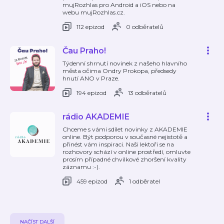
mujRozhlas pro Android a iOS nebo na
webu mujRozhlas.cz.
112 epizod
0 odběratelů
Čau Praho!
Týdenní shrnutí novinek z našeho hlavního
města očima Ondry Prokopa, předsedy
hnutí ANO v Praze.
194 epizod
13 odběratelů
rádio AKADEMIE
Chceme s vámi sdílet novinky z AKADEMIE
online. Být podporou v současné nejistotě a
přinést vám inspiraci. Naši lektoři se na
rozhovory schází v online prostředí, omluvte
prosím případné chvilkové zhoršení kvality
záznamu :-).
459 epizod
1 odběratel
NAČÍST DALŠÍ