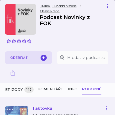
Hudba
,
Hudební historie
Classic Praha
Podcast Novinky z
FOK
ODEBÍRAT
KOMENTÁŘE
INFO
PODOBNÉ
EPIZODY
143
Taktovka
Aktuální dění a nové nahrávky