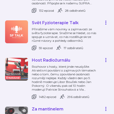
osobností. Připojte se k našemu SUPRA
…
132 epizod
28 odběratelů
Svět Fyzioterapie Talk
Přinášíme vám novinky a zajímavosti ze
světa fyzioterapie. Snažíme se hledat, co nás
spojuje a uznávat, co nás rozděluje skrze
různé názory a pohledy odborníků.
59 epizod
17 odběratelů
Host Radiožurnálu
Rozhovor s hosty, které jinde neuslyšíte.
Atraktivní povídání o zajímavých tématech
nebo o tom, čemu zpovídané osobnosti
rozumějí nejlépe. Každý všední den po 9.
hodině moderuje Libor Bouček nebo Jan
Pokorný. O víkendu pak od 10 hodin
moderují Patricie Strouhalová a Vla
…
1482 epizod
296 odběratelů
Za mantinelem