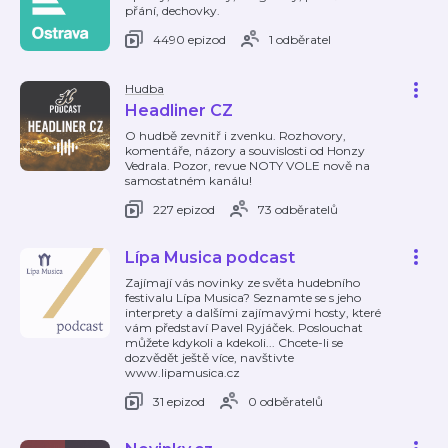
přání, dechovky.
4490 epizod
1 odběratel
Hudba
Headliner CZ
O hudbě zevnitř i zvenku. Rozhovory,
komentáře, názory a souvislosti od Honzy
Vedrala. Pozor, revue NOTY VOLE nově na
samostatném kanálu!
227 epizod
73 odběratelů
Lípa Musica podcast
Zajímají vás novinky ze světa hudebního
festivalu Lípa Musica? Seznamte se s jeho
interprety a dalšími zajímavými hosty, které
vám představí Pavel Ryjáček. Poslouchat
můžete kdykoli a kdekoli... Chcete-li se
dozvědět ještě více, navštivte
www.lipamusica.cz
31 epizod
0 odběratelů