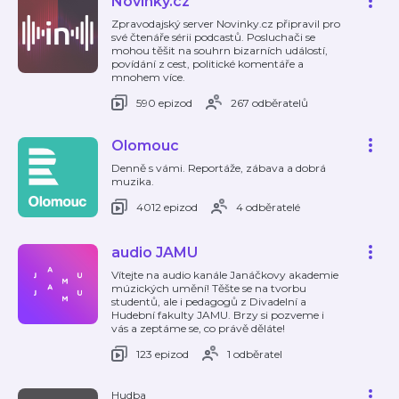
Novinky.cz
Zpravodajský server Novinky.cz připravil pro
své čtenáře sérii podcastů. Posluchači se
mohou těšit na souhrn bizarních událostí,
povídání z cest, politické komentáře a
mnohem více.
590 epizod
267 odběratelů
Olomouc
Denně s vámi. Reportáže, zábava a dobrá
muzika.
4012 epizod
4 odběratelé
audio JAMU
Vítejte na audio kanále Janáčkovy akademie
múzických umění! Těšte se na tvorbu
studentů, ale i pedagogů z Divadelní a
Hudební fakulty JAMU. Brzy si pozveme i
vás a zeptáme se, co právě děláte!
123 epizod
1 odběratel
Hudba