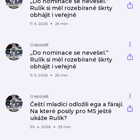
„Do nominace se nevešel.“
Rulík si měl rozebírané škrty
obhájit i veřejně
11. 5. 2026
29 min
O epizodě
„Do nominace se nevešel.“
Rulík si měl rozebírané škrty
obhájit i veřejně
11. 5. 2026
29 min
O epizodě
Čeští mladíci odložili ega a fárají.
Na které posily pro MS ještě
ukáže Rulík?
30. 4. 2026
33 min