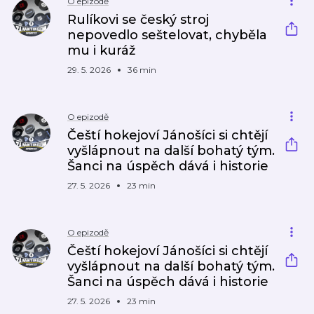
O epizodě
Rulíkovi se český stroj
nepovedlo seštelovat, chyběla
mu i kuráž
29. 5. 2026
36 min
O epizodě
Čeští hokejoví Jánošíci si chtějí
vyšlápnout na další bohatý tým.
Šanci na úspěch dává i historie
27. 5. 2026
23 min
O epizodě
Čeští hokejoví Jánošíci si chtějí
vyšlápnout na další bohatý tým.
Šanci na úspěch dává i historie
27. 5. 2026
23 min