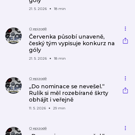
góly
21. 5. 2026
18 min
O epizodě
Červenka působí unaveně,
český tým vypisuje konkurz na
góly
21. 5. 2026
18 min
O epizodě
„Do nominace se nevešel.“
Rulík si měl rozebírané škrty
obhájit i veřejně
11. 5. 2026
29 min
O epizodě