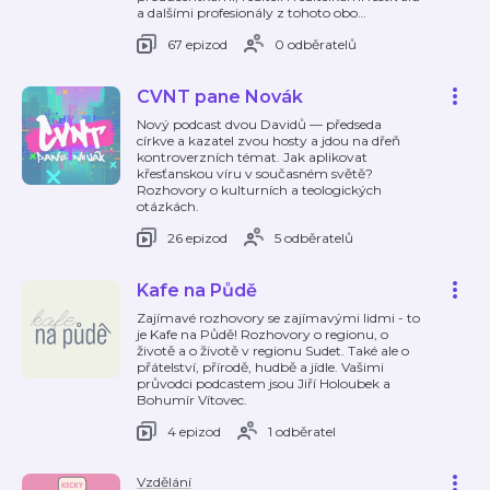
a dalšími profesionály z tohoto obo
…
67 epizod
0 odběratelů
CVNT pane Novák
Nový podcast dvou Davidů — předseda
církve a kazatel zvou hosty a jdou na dřeň
kontroverzních témat. Jak aplikovat
křesťanskou víru v současném světě?
Rozhovory o kulturních a teologických
otázkách.
26 epizod
5 odběratelů
Kafe na Půdě
Zajímavé rozhovory se zajímavými lidmi - to
je Kafe na Půdě! Rozhovory o regionu, o
životě a o životě v regionu Sudet. Také ale o
přátelství, přírodě, hudbě a jídle. Vašimi
průvodci podcastem jsou Jiří Holoubek a
Bohumír Vítovec.
4 epizod
1 odběratel
Vzdělání