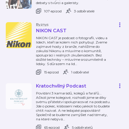
debaty s tvůrci a galeristy.
107 epizod
3 odběratelé
Byznys
NIKON CAST
NIKON CAST je podcast o fotografii, videu a
lidech, kteří se kolem nich pohybují. Zveme
zajímavé hosty z branže, nahlížíme do
zákulisí Nikonu a mluvíme o komunitě,
spolupráci i reálných zkušenostech. Bez
složité techniky – mluvíme srozumitelně a
lidsky. S důrazem na lid
…
15 epizod
1 odběratel
Kratochvilný Podcast
Povídání 3 kamarádů, kolegů a farářů...
Ačkoli jsme kolegové, rozhodli jsme se díky
svému přátelství spolupracovat na podcastu.
Jde o pokec, klábosení nebo jakkoli to budete
chtít nazvat. A ne ledajaké popovídání!
Společně se budeme zamýšlet nad tématy,
na které nebývá
…
65 epizod
5 odběratelů