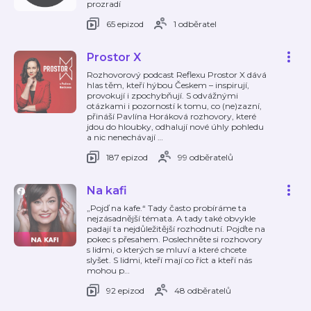
prozradí
65 epizod
1 odběratel
Prostor X
Rozhovorový podcast Reflexu Prostor X dává
hlas těm, kteří hýbou Českem – inspirují,
provokují i zpochybňují. S odvážnými
otázkami i pozorností k tomu, co (ne)zazní,
přináší Pavlína Horáková rozhovory, které
jdou do hloubky, odhalují nové úhly pohledu
a nic nenechávají
…
187 epizod
99 odběratelů
Na kafi
„Pojď na kafe.“ Tady často probíráme ta
nejzásadnější témata. A tady také obvykle
padají ta nejdůležitější rozhodnutí. Pojďte na
pokec s přesahem. Poslechněte si rozhovory
s lidmi, o kterých se mluví a které chcete
slyšet. S lidmi, kteří mají co říct a kteří nás
mohou p
…
92 epizod
48 odběratelů