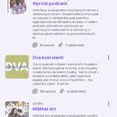
#prvzk.podcast
Otevřený audioprostor současných témat a
nečekaných forem. Poslechněte si Provázek
ze zákulisí a nahlédněte pod pokličku
legendárního brněnského divadla. V našem
podcastu přinášíme rozhovory se
zajímavými osobnostmi a záznamy z
obohacujících setkání na provázkovských
di
…
85 epizod
3 odběratelé
Dva kverulanti
Ostrý podcast o české i zahraniční hudební
scéně. Komentujeme novinky a do hloubky
rozebíráme vše kolem hudby. Jak to chodí v
klubech a na festivalech, jaké zajímavé
kapely jste minuli a co si myslíme o... No,
vlastně o všem. Pusť to!
183 epizod
6 odběratelů
Umění
MišMaš Art
MišMaš Art je podcast o současném umění,