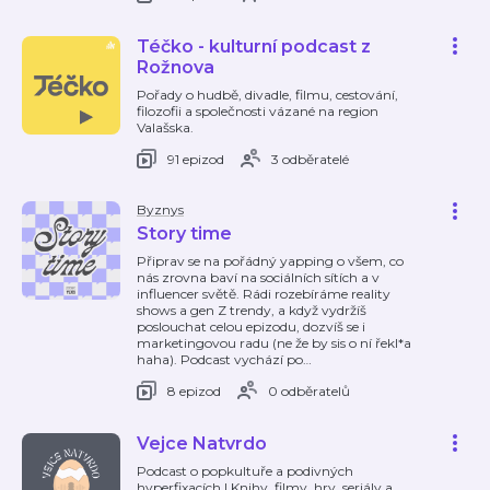
Téčko - kulturní podcast z
Rožnova
Pořady o hudbě, divadle, filmu, cestování,
filozofii a společnosti vázané na region
Valašska.
91 epizod
3 odběratelé
Byznys
Story time
Připrav se na pořádný yapping o všem, co
nás zrovna baví na sociálních sítích a v
influencer světě. Rádi rozebíráme reality
shows a gen Z trendy, a když vydržíš
poslouchat celou epizodu, dozvíš se i
marketingovou radu (ne že by sis o ní řekl*a
haha). Podcast vychází po
…
8 epizod
0 odběratelů
Vejce Natvrdo
Podcast o popkultuře a podivných
hyperfixacích | Knihy, filmy, hry, seriály a