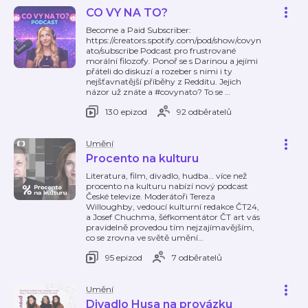
CO VY NA TO?
Become a Paid Subscriber:
https://creators.spotify.com/pod/show/covyn
ato/subscribe Podcast pro frustrované
morální filozofy. Ponoř se s Darinou a jejími
přáteli do diskuzí a rozeber s nimi i ty
nejšťavnatější příběhy z Redditu. Jejich
názor už znáte a #covynato? To se
…
130 epizod
92 odběratelů
Umění
Procento na kulturu
Literatura, film, divadlo, hudba… více než
procento na kulturu nabízí nový podcast
České televize. Moderátoři Tereza
Willoughby, vedoucí kulturní redakce ČT24,
a Josef Chuchma, šéfkomentátor ČT art vás
pravidelně provedou tím nejzajímavějším,
co se zrovna ve světě umění
…
95 epizod
7 odběratelů
Umění
Divadlo Husa na provázku