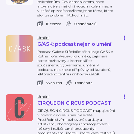
mikrofonům. Povídáme si o tom, co se
zrovna děje v našich životech i kolem nás, a
v každé epizodě otevřeme jedno téma, které
stojí za probrání. Pokud mát
…
16 epizod
0 odběratelů
Umění
G/ASK: podcast nejen o umění
Podcast Galerie Středočeského kraje GASK v
Kutné Hoře. Vystavující umělci, zajímaví
hosté, rozhovory a komentáře k
současnému výtvarnému umění. V
podcastu naleznete příspěvky od kurátorů,
lektorského centra i knihovny GASK.
35 epizod
1 odběratel
Umění
CIRQUEON CIRCUS PODCAST
CIRQUEON CIRCUS PODCAST mapuje dění
v novém cirkuse u nás i ve světě.
Prostřednictvím rozhovorů s artisty a
artistkami, choreografy i choreografkami,
režiséry i režisérkami, producenty i
producentkami, řediteli i ředitelkami festivalů