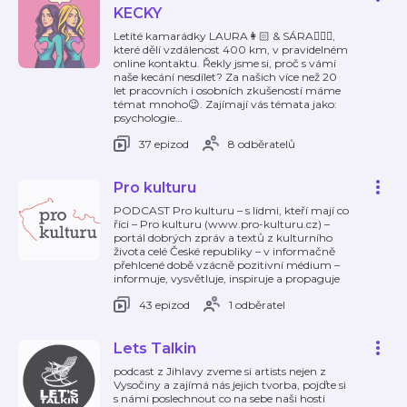
KECKY
Letité kamarádky LAURA👩🏻 & SÁRA👱🏻‍♀️,
které dělí vzdálenost 400 km, v pravidelném
online kontaktu. Řekly jsme si, proč s vámi
naše kecání nesdílet? Za našich více než 20
let pracovních i osobních zkušeností máme
témat mnoho😉. Zajímají vás témata jako:
psychologie
…
37 epizod
8 odběratelů
Pro kulturu
PODCAST Pro kulturu – s lidmi, kteří mají co
říci – Pro kulturu (www.pro-kulturu.cz) –
portál dobrých zpráv a textů z kulturního
života celé České republiky – v informačně
přehlcené době vzácně pozitivní médium –
informuje, vysvětluje, inspiruje a propaguje
43 epizod
1 odběratel
Lets Talkin
podcast z Jihlavy zveme si artists nejen z
Vysočiny a zajímá nás jejich tvorba, pojďte si
s námi poslechnout co na sebe naši hosti