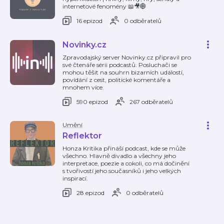
internetové fenomény 📖🎥🌐
16 epizod
0 odběratelů
Novinky.cz
Zpravodajský server Novinky.cz připravil pro
své čtenáře sérii podcastů. Posluchači se
mohou těšit na souhrn bizarních událostí,
povídání z cest, politické komentáře a
mnohem více.
590 epizod
267 odběratelů
Umění
Reflektor
Honza Kritika přináší podcast, kde se může
všechno. Hlavně divadlo a všechny jeho
interpretace, poezie a cokoli, co má dočinění
s tvořivostí jeho současníků i jeho velkých
inspirací.
28 epizod
0 odběratelů