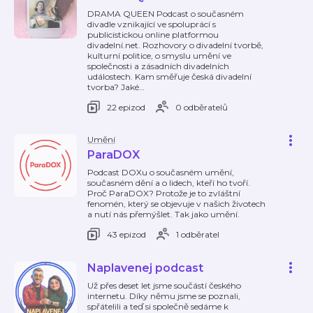
DRAMA QUEEN Podcast o současném
divadle vznikající ve spoluprácí s
publicistickou online platformou
divadelní.net. Rozhovory o divadelní tvorbě,
kulturní politice, o smyslu umění ve
společnosti a zásadních divadelních
událostech. Kam směřuje česká divadelní
tvorba? Jaké
…
22 epizod
0 odběratelů
Umění
ParaDOX
Podcast DOXu o současném umění,
současném dění a o lidech, kteří ho tvoří.
Proč ParaDOX? Protože je to zvláštní
fenomén, který se objevuje v našich životech
a nutí nás přemýšlet. Tak jako umění.
43 epizod
1 odběratel
Naplavenej podcast
Už přes deset let jsme součástí českého
internetu. Díky němu jsme se poznali,
spřátelili a teď si společně sedáme k