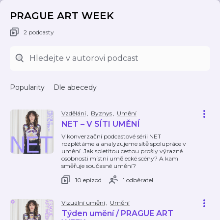
PRAGUE ART WEEK
2 podcasty
Popularity
Dle abecedy
Vzdělání
,
Byznys
,
Umění
NET – V SÍTI UMĚNÍ
V konverzační podcastové sérii NET
rozplétáme a analyzujeme sítě spolupráce v
umění. Jak spletitou cestou prošly výrazné
osobnosti místní umělecké scény? A kam
směřuje současné umění?
10 epizod
1 odběratel
Vizuální umění
,
Umění
Týden umění / PRAGUE ART