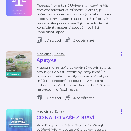
Podcast Neviditelné Univerzity, kterým Vás
provede advokátka působící v Praze, je
určen pro studenty právnických fakult, jako
doprovodný studijní materiál. Při přípravě
na zkoušky podcast využijí také advokátní
koncipienti, asistenti soudců, notářští
koncipienti apod.
…
37 epizod
3 odběratelé
Medicína
,
Zdraví
Apatyka
Magazín o zdraví a zdravém životním stylu.
Novinky z oblasti medicíny, rady lékařů a
odborníků. Všechny díly podcastu Apatyka
můžete pohodlně poslouchat v mobilní
aplikaci mujRozhlas pro Android a iOS nebo
na webu mujRozhlas.cz.
96 epizod
4 odběratelé
Medicína
,
Zdraví
CO NA TO VAŠE ZDRAVÍ
Problémy, které řeší každý z nás. Získejte
ověřené informace ze světa zdraví spolu s