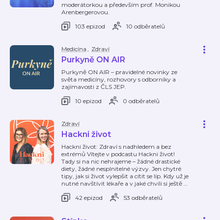
moderátorkou a především prof. Monikou
Arenbergerovou.
103 epizod
10 odběratelů
Medicína
,
Zdraví
Purkyně ON AIR
Purkyně ON AIR – pravidelné novinky ze
světa medicíny, rozhovory s odborníky a
zajímavosti z ČLS JEP.
10 epizod
0 odběratelů
Zdraví
Hackni život
Hackni život: Zdraví s nadhledem a bez
extrémů Vítejte v podcastu Hackni život!
Tady si na nic nehrajeme – žádné drastické
diety, žádné nesplnitelné výzvy. Jen chytré
tipy, jak si život vylepšit a cítit se líp. Kdy už je
nutné navštívit lékaře a v jaké chvíli si ještě
…
42 epizod
53 odběratelů