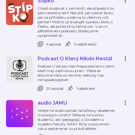
Stípko
Chceš studovat v zahraničí, ale připadá ti to
jako nereálný sen? Netušíš, jak vybrat školu,
jak na přihlášku a kde na to všechno vzít
peníze? Možná už studuješ vysokou školu v
Česku, ale pořád tě to táhne ven. V první
pětidílné sérii podcastu Stípko jsme
vyzpovídali sti
…
4 epizod
0 odběratelů
Podcast O Který Nikdo Nestál
Podcast o Vás pro Vás! Popovídame si s lidmi,
kteří mají zajímavou práci - třeba se
dozvíme něco co nevíme, nebo by nás
nenapadlozeptat!
20 epizod
1 odběratel
audio JAMU
Vítejte na audio kanále Janáčkovy akademie
múzických umění! Těšte se na tvorbu
studentů, ale i pedagogů z Divadelní a
Hudební fakulty JAMU. Brzy si pozveme i
vás a zeptáme se, co právě děláte!