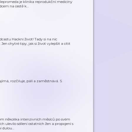
 Repromeda je klinika reprodukční medicíny
dcem na cestě k
…
castu Hackni život! Tady si na nic
n chytré tipy, jak si život vylepšit a cítit
…
ajímá, rozčiluje, pálí a zaměstnává. S
hem několika intenzivních měsíců po svém
h ulevilo sdílení ostatních žen a propojení s
ní dulou
…