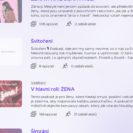
Zdravý lifestyle není jenom způsob stravování, ale předevš
ženy, které jsou unavené z povrchních rad o tom, jak jíst a 
toho, co to znamená “je to v hlavě”. Netoxický vztah nejenom
108 epizod
2 odběratelé
Švitoření
Švitoření 🎙️ Podcast, kde ani my samy nevíme, co z nás za 
Nekontrolovaný tok myšlenek, humor a upřímnost. O čem t
zrovna pálí, i o úplných zbytečnostech. Prostě o životě - ča
8 epizod
0 odběratelů
Vzdělání
V hlavní roli: ŽENA
Tento podcast je pro ženy, které hledají smysl, poslání i od
je zdarma, aby inspirovala každou posluchačku. A pokud chce
měsíčně objevíte bonusový obsah, který jde více do hloubky
166 epizod
21 odběratelů
Šimrání