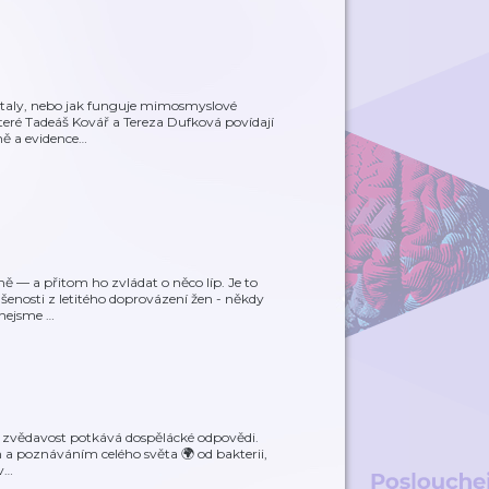
estaly, nebo jak funguje mimosmyslové
eré Tadeáš Kovář a Tereza Dufková povídají
ně a evidence
…
ně — a přitom ho zvládat o něco líp. Je to
ušenosti z letitého doprovázení žen - někdy
 nejsme
…
ká zvědavost potkává dospělácké odpovědi.
h a poznáváním celého světa 🌍 od bakterii,
v
…