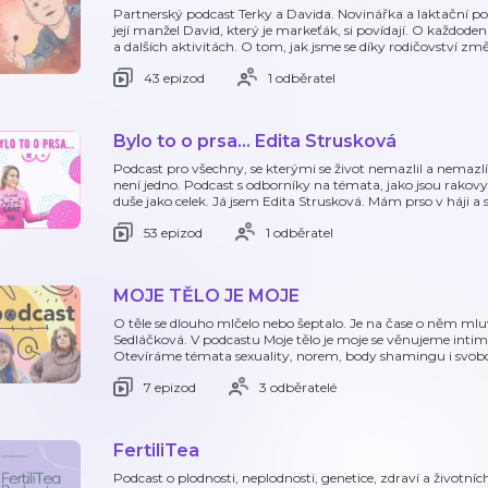
Partnerský podcast Terky a Davida. Novinářka a laktační p
její manžel David, který je markeťák, si povídají. O každod
a dalších aktivitách. O tom, jak jsme se díky rodičovství změ
43 epizod
1 odběratel
Bylo to o prsa... Edita Strusková
Podcast pro všechny, se kterými se život nemazlil a nemazlí
není jedno. Podcast s odborníky na témata, jako jsou rakovy n
duše jako celek. Já jsem Edita Strusková. Mám prso v háji a 
53 epizod
1 odběratel
MOJE TĚLO JE MOJE
O těle se dlouho mlčelo nebo šeptalo. Je na čase o něm ml
Sedláčková. V podcastu Moje tělo je moje se věnujeme intim
Otevíráme témata sexuality, norem, body shamingu i svob
7 epizod
3 odběratelé
FertiliTea
Podcast o plodnosti, neplodnosti, genetice, zdraví a životní