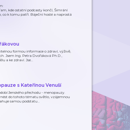
m:
Tam, kde ostatní podcasty končí, Šimrání
o, co k tomu patří. Báječní hosté a naprostá
ořákovou
elnou formou informace o zdraví, výživě,
ch. Jsem Ing. Petra Dvořáková Ph.D.,
lu a ke zdraví. Jse
…
auze s Kateřinou Venuší
dobí ženského přechodu - menopauzy.
e vnést do tohoto tématu světlo, vzájemnou
bsahuje samou podstatu
…