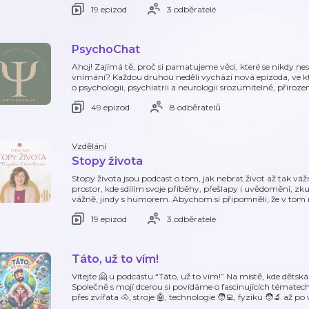
19 epizod
3 odběratelé
PsychoChat
Ahoj! Zajímá tě, proč si pamatujeme věci, které se nikdy n
vnímání? Každou druhou neděli vychází nová epizoda, ve kt
o psychologii, psychiatrii a neurologii srozumitelně, přiroze
49 epizod
8 odběratelů
Vzdělání
Stopy života
Stopy života jsou podcast o tom, jak nebrat život až tak váž
prostor, kde sdílím svoje příběhy, přešlapy i uvědomění, zk
vážně, jindy s humorem. Abychom si připomněli, že v tom
19 epizod
3 odběratelé
Táto, už to vím!
Vítejte 🤗 u podcástu “Táto, už to vím!” Na místě, kde děts
Společně s mojí dcerou si povídáme o fascinujících tématec
přes zvířata 🐴, stroje 🤖, technologie 🧑‍💻, fyziku 🧑‍🔬 až po 