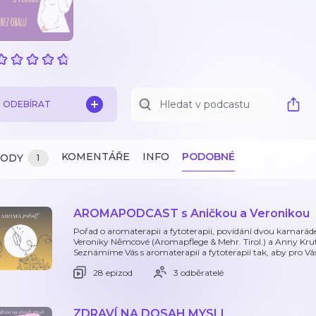
ODEBÍRAT
KOMENTÁŘE
INFO
PODOBNÉ
ZODY
1
AROMAPODCAST s Aničkou a Veronikou
Pořad o aromaterapii a fytoterapii, povídání dvou kamarád
Veroniky Němcové (Aromapflege & Mehr. Tirol.) a Anny Kru
Seznámíme Vás s aromaterapií a fytoterapií tak, aby pro Vá
28 epizod
3 odběratelé
ZDRAVÍ NA DOSAH MYSLI