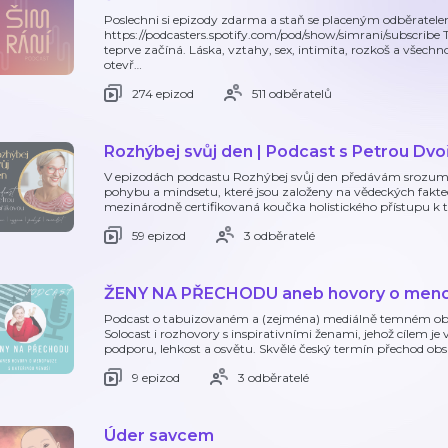
Poslechni si epizody zdarma a staň se placeným odběratele
https://podcasters.spotify.com/pod/show/simrani/subscribe 
teprve začíná. Láska, vztahy, sex, intimita, rozkoš a všechn
otevř
…
274 epizod
511 odběratelů
Rozhýbej svůj den | Podcast s Petrou Dv
V epizodách podcastu Rozhýbej svůj den předávám srozumit
pohybu a mindsetu, které jsou založeny na vědeckých fakte
mezinárodně certifikovaná koučka holistického přístupu k tě
59 epizod
3 odběratelé
ŽENY NA PŘECHODU aneb hovory o menop
Podcast o tabuizovaném a (zejména) mediálně temném ob
Solocast i rozhovory s inspirativními ženami, jehož cílem j
podporu, lehkost a osvětu. Skvělé český termín přechod o
9 epizod
3 odběratelé
Úder savcem