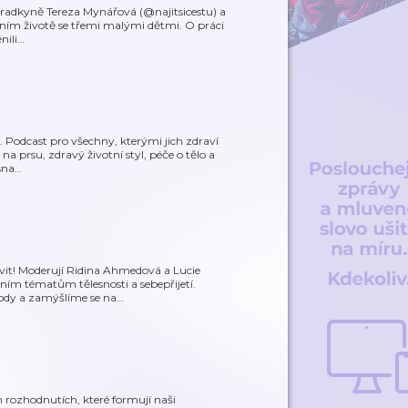
oradkyně Tereza Mynářová (@najitsicestu) a
enním životě se třemi malými dětmi. O práci
nili
…
. Podcast pro všechny, kterými jich zdraví
a prsu, zdravý životní styl, péče o tělo a
sna
…
uvit! Moderují Ridina Ahmedová a Lucie
ním tématům tělesnosti a sebepřijetí.
ody a zamýšlíme se na
…
ch rozhodnutích, které formují naši