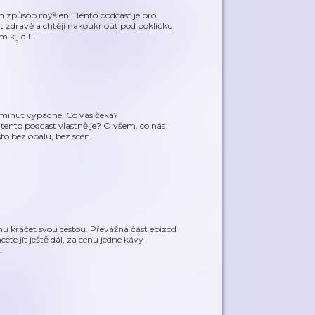
ím způsob myšlení. Tento podcast je pro
žít zdravě a chtějí nakouknout pod pokličku
 k jídll
…
5 minut vypadne. Co vás čeká?
ento podcast vlastně je? O všem, co nás
sto bez obalu, bez scén
…
vahu kráčet svou cestou. Převážná část epizod
te jít ještě dál, za cenu jedné kávy
.