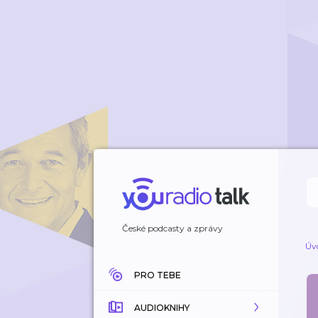
České podcasty a zprávy
Úv
PRO TEBE
AUDIOKNIHY