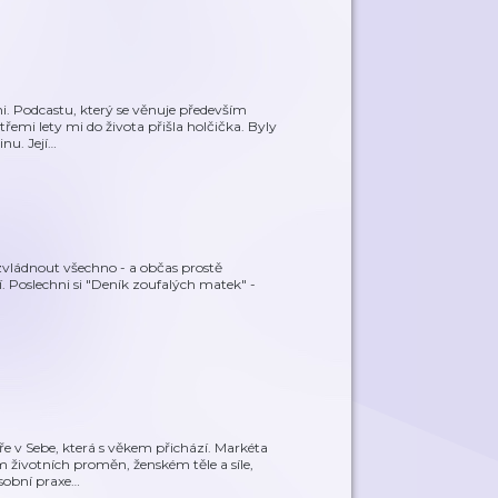
i. Podcastu, který se věnuje především
řemi lety mi do života přišla holčička. Byly
nu. Její
…
í zvládnout všechno - a občas prostě
í. Poslechni si "Deník zoufalých matek" -
ře v Sebe, která s věkem přichází. Markéta
m životních proměn, ženském těle a síle,
sobní praxe
…