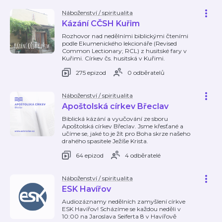
Náboženství / spiritualita
Kázání CČSH Kuřim
Rozhovor nad nedělními biblickými čteními
podle Ekumenického lekcionáře (Revised
Common Lectionary; RCL) z husitské fary v
Kuřimi. Církev čs. husitská v Kuřimi.
275 epizod
0 odběratelů
Náboženství / spiritualita
Apoštolská církev Břeclav
Biblická kázání a vyučování ze sboru
Apoštolská církev Břeclav. Jsme křesťané a
učíme se, jaké to je žít pro Boha skrze našeho
drahého spasitele Ježíše Krista.
64 epizod
4 odběratelé
Náboženství / spiritualita
ESK Havířov
Audiozáznamy nedělních zamyšlení církve
ESK Havířov! Scházíme se každou neděli v
10:00 na Jaroslava Seiferta 8 v Havířově