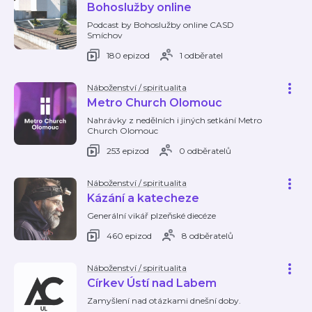
Bohoslužby online
Podcast by Bohoslužby online CASD
Smíchov
180 epizod
1 odběratel
Náboženství / spiritualita
Metro Church Olomouc
Nahrávky z nedělních i jiných setkání Metro
Church Olomouc
253 epizod
0 odběratelů
Náboženství / spiritualita
Kázání a katecheze
Generální vikář plzeňské diecéze
460 epizod
8 odběratelů
Náboženství / spiritualita
Církev Ústí nad Labem
Zamyšlení nad otázkami dnešní doby.