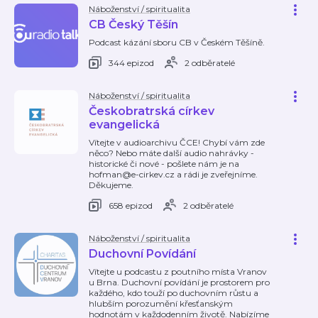
Náboženství / spiritualita
CB Český Těšín
Podcast kázání sboru CB v Českém Těšíně.
344 epizod
2 odběratelé
Náboženství / spiritualita
Českobratrská církev
evangelická
Vítejte v audioarchivu ČCE! Chybí vám zde
něco? Nebo máte další audio nahrávky -
historické či nové - pošlete nám je na
hofman@e-cirkev.cz a rádi je zveřejníme.
Děkujeme.
658 epizod
2 odběratelé
Náboženství / spiritualita
Duchovní Povídání
Vítejte u podcastu z poutního místa Vranov
u Brna. Duchovní povídání je prostorem pro
každého, kdo touží po duchovním růstu a
hlubším porozumění křesťanským
hodnotám v každodenním životě. Nabízíme