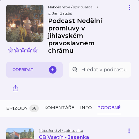
Náboženství / spiritualita
o. Jan Baudiš
Podcast Nedělní
promluvy v
jihlavském
pravoslavném
chrámu
ODEBÍRAT
KOMENTÁŘE
INFO
PODOBNÉ
EPIZODY
38
Náboženství / spiritualita
CB Vsetín - Jasenka