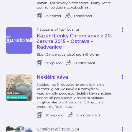
kázání, rozhovory a tematické úvahy, které
pohladí po duši a povzbudí na
…
25 epizod
1 odběratel
Náboženství / spiritualita
Kázání Lenky Chromíkové z 20.
června 2015 – Ostrava –
Radvanice
Sbor Církve adventistů sedmého dne
98 epizod
0 odběratelů
Nedělní káva
Každou neděli dopoledne pro vás máme
krátkou glosu ke kávě a k zamyšlení.
Všechny díly podcastu Nedělní káva můžete
pohodlně poslouchat v mobilní aplikaci
mujRozhlas pro Android a iOS nebo na
webu mujRozhlas.cz.
386 epizod
26 odběratelů
Náboženství / spiritualita