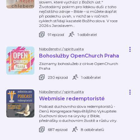
slovem, které vychází z Božích úst.“
Životodárný pokrm pro lidskou duši z toho
nejčistšího zdroje – Bible – si můžete dopřát
při poslechu úvah, v nichž se v ročních
cyklech střídají kazatelé Božího slova. V roce
2026 s Jaroslavem
…
91 epizod
1 odběratel
Náboženství / spiritualita
Bohoslužby OpenChurch Praha
Záznamy bohoslužeb z církve OpenChurch
Praha
230 epizod
1 odběratel
Náboženství / spiritualita
Webmisie redemptoristé
Podcast duchovního slova redemptoristů -
členů Kongregace Nejsvětějšího Vykupitele.
Duchovní slovo na úryvky z Bible,
přednášky o duchovním životě a růstu víry.
687 epizod
8 odběratelů