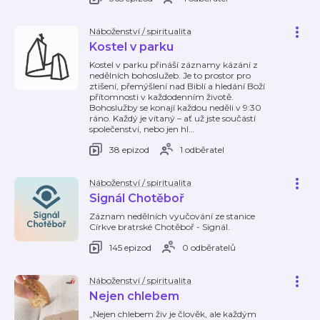
Náboženství / spiritualita
Kostel v parku
Kostel v parku přináší záznamy kázání z
nedělních bohoslužeb. Je to prostor pro
ztišení, přemýšlení nad Biblí a hledání Boží
přítomnosti v každodenním životě.
Bohoslužby se konají každou neděli v 9:30
ráno. Každý je vítaný – ať už jste součástí
společenství, nebo jen hl
…
38 epizod
1 odběratel
Náboženství / spiritualita
Signál Chotěboř
Záznam nedělních vyučování ze stanice
Církve bratrské Chotěboř - Signál.
145 epizod
0 odběratelů
Náboženství / spiritualita
Nejen chlebem
„Nejen chlebem živ je člověk, ale každým