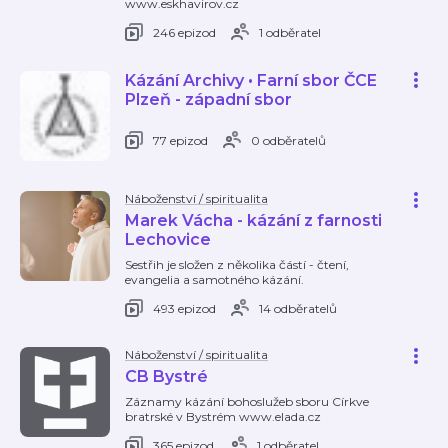
www.eskhavirov.cz
246 epizod
1 odběratel
Kázání Archivy • Farní sbor ČCE
Plzeň - západní sbor
77 epizod
0 odběratelů
Náboženství / spiritualita
Marek Vácha - kázání z farnosti
Lechovice
Sestřih je složen z několika částí - čtení,
evangelia a samotného kázání.
493 epizod
14 odběratelů
Náboženství / spiritualita
CB Bystré
Záznamy kázání bohoslužeb sboru Církve
bratrské v Bystrém www.elada.cz
365 epizod
1 odběratel