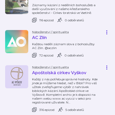
Záznamy kázání z nedělních bohoslužeb a
další vyučování z našeho křesťanského
společenství - Církev bratrská ve Vsetíně.
116 epizod
0 odběratelů
Náboženství / spiritualita
AC Zlín
Každou neděli záznam slova z bohoslužby
AC Zlín. @aczlin
72 epizod
0 odběratelů
Náboženství / spiritualita
Apoštolská církev Vyškov
Každý z nás potřebuje správné hodnoty. Kde
jinde je můžeme hledat, než v Bibli? Pro váš
užitek zveřejňujeme výběr z nahrávek
biblických kázání Apoštolské církve ve
Vyškově. Kompletní archiv je k dispozici na
našem webu www.ac.vys.cz v sekci pro
registrované uživatele. N
…
316 epizod
5 odběratelů