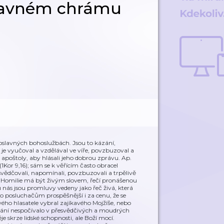
slavném chrámu
slavných bohoslužbách. Jsou to kázání,
 je vyučoval a vzdělával ve víře, povzbuzoval a
é apoštoly, aby hlásali jeho dobrou zprávu. Ap.
1Kor 9,16); sám se k věřícím často obracel
svědčovali, napomínali, povzbuzovali a trpělivě
. Homilie má být živým slovem, řečí pronášenou
i u nás jsou promluvy vedeny jako řeč živá, která
o posluchačům prospěšnější i za cenu, že se
vého hlasatele vybral zajíkavého Mojžíše, nebo
kázání nespočívalo v přesvědčivých a moudrých
je skrze lidské schopnosti, ale Boží mocí.