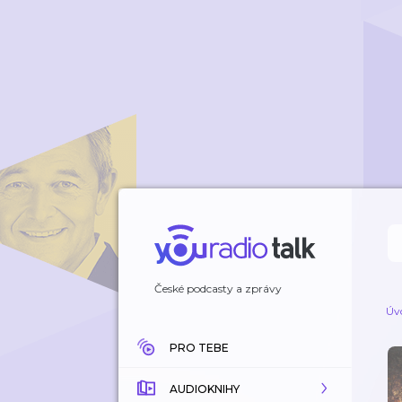
České podcasty a zprávy
Úv
PRO TEBE
AUDIOKNIHY