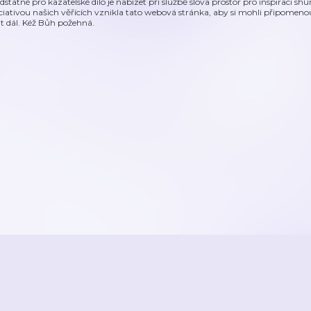
dstatné pro kazatelské dílo je nabízet při službě slova prostor pro inspiraci shů
iciativou našich věřících vznikla tato webová stránka, aby si mohli připomen
řit dál. Kéž Bůh požehná.