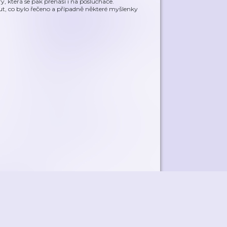
ry, která se pak přenáší i na posluchače.
out, co bylo řečeno a případně některé myšlenky