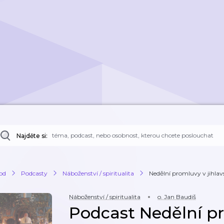
Najděte si:
od
Podcasty
Náboženství / spiritualita
Nedělní promluvy v jihl
Náboženství / spiritualita
o. Jan Baudiš
Podcast Nedělní p