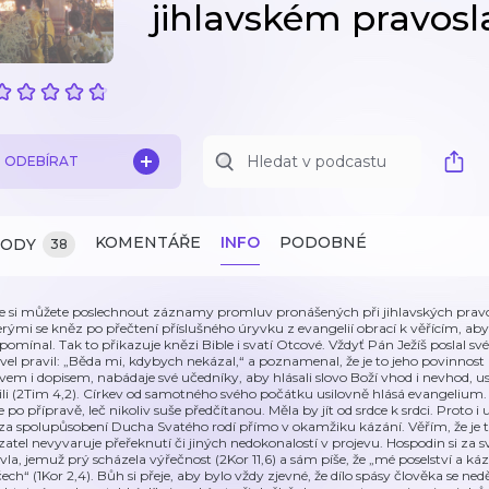
jihlavském pravo
ODEBÍRAT
KOMENTÁŘE
INFO
PODOBNÉ
ZODY
38
e si můžete poslechnout záznamy promluv pronášených při jihlavských pravo
erými se kněz po přečtení příslušného úryvku z evangelií obrací k věřícím, aby
pomínal. Tak to přikazuje knězi Bible i svatí Otcové. Vždyť Pán Ježíš poslal sv
vel pravil: „Běda mi, kdybych nekázal,“ a poznamenal, že je to jeho povinnost (
ovem i dopisem, nabádaje své učedníky, aby hlásali slovo Boží vhod i nevhod, u
ili (2Tim 4,2). Církev od samotného svého počátku usilovně hlásá evangelium
ce po přípravě, leč nikoliv suše předčítanou. Měla by jít od srdce k srdci. Proto 
 za spolupůsobení Ducha Svatého rodí přímo v okamžiku kázání. Věřím, že je t
zatel nevyvaruje přeřeknutí či jiných nedokonalostí v projevu. Hospodin si za s
vla, jemuž prý scházela výřečnost (2Kor 11,6) a sám píše, že „mé poselství a 
čech“ (1Kor 2,4). Bůh si přeje, aby bylo vždy zjevné, že dílo spásy člověka se nedě