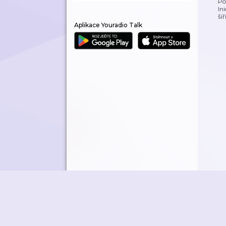
Po
In
ší
Aplikace Youradio Talk