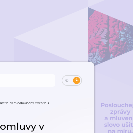
avském pravoslavném chrámu
romluvy v