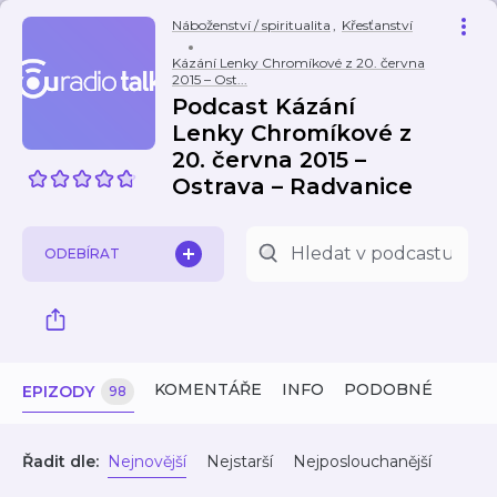
Náboženství / spiritualita
,
Křesťanství
Kázání Lenky Chromíkové z 20. června
2015 – Ost...
Podcast Kázání
Lenky Chromíkové z
20. června 2015 –
Ostrava – Radvanice
ODEBÍRAT
KOMENTÁŘE
INFO
PODOBNÉ
EPIZODY
98
Řadit dle:
Nejnovější
Nejstarší
Nejposlouchanější