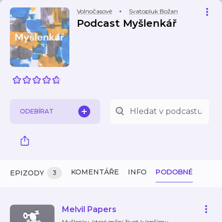
Volnočasové
Svatopluk Božan
Podcast Myšlenkář
ODEBÍRAT
KOMENTÁŘE
INFO
PODOBNÉ
EPIZODY
3
Melvil Papers
Myšlenky, které mění život k lepšímu –