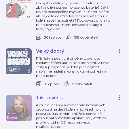
Co byste dělali, kdyby vám v telefonu
zbývalo jen poslední procento baterie? Jaká
je vaše nebezpečná myšlenka? Čemu věříte,
ale nejde to doložit? Na čem se s většinou lidí
kolem sebe neshodnete? Rozhovory s lidmi o
budoucnnosti, snech, inovacích a taky o
tom, co je v no
…
301 epizod
198 odběratelů
Velký dobrý
Přinášíme pozitivní příběhy z bysnysu,
hledáme řešení aktuálních problémů a nové
cesty k prosperitě. V době plné nejistot
nabízíme naději a konstruktivní pohled na
budoucnost.
18 epizod
0 odběratelů
Jak to vidí...
Aktuální názory a komentáře nezávislých
osobností na dění kolem nás. Všechny díly
podcastu Jak to vidí... můžete pohodlně
poslouchat v mobilní aplikaci mujRozhlas
pro Android a iOS nebo na webu
mujRozhlas.cz.