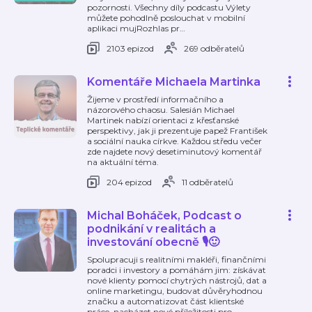
pozornosti. Všechny díly podcastu Výlety
můžete pohodlně poslouchat v mobilní
aplikaci mujRozhlas pr
…
2103 epizod
269 odběratelů
Komentáře Michaela Martinka
Žijeme v prostředí informačního a
názorového chaosu. Salesián Michael
Martinek nabízí orientaci z křesťanské
perspektivy, jak ji prezentuje papež František
a sociální nauka církve. Každou středu večer
zde najdete nový desetiminutový komentář
na aktuální téma.
204 epizod
11 odběratelů
Michal Boháček, Podcast o
podnikání v realitách a
investování obecně 🎙️🙂
Spolupracuji s realitními makléři, finančními
poradci i investory a pomáhám jim: získávat
nové klienty pomocí chytrých nástrojů, dat a
online marketingu, budovat důvěryhodnou
značku a automatizovat část klientské
práce, nacházet nové příležitosti pro