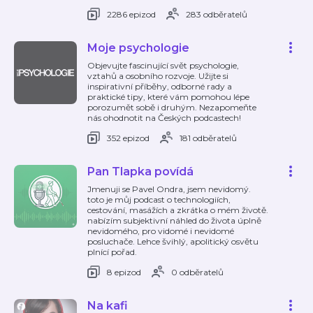
2286 epizod
283 odběratelů
Moje psychologie
Objevujte fascinující svět psychologie,
vztahů a osobního rozvoje. Užijte si
inspirativní příběhy, odborné rady a
praktické tipy, které vám pomohou lépe
porozumět sobě i druhým. Nezapomeňte
nás ohodnotit na Českých podcastech!
352 epizod
181 odběratelů
Pan Tlapka povídá
Jmenuji se Pavel Ondra, jsem nevidomý.
toto je můj podcast o technologiích,
cestování, masážích a zkrátka o mém životě.
nabízím subjektivní náhled do života úplně
nevidomého, pro vidomé i nevidomé
posluchače. Lehce švihlý, apolitický osvětu
plnící pořad.
8 epizod
0 odběratelů
Na kafi