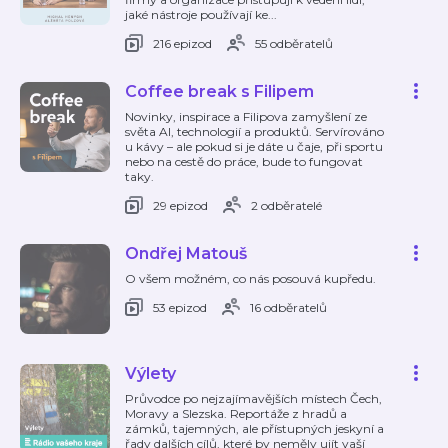
jaké nástroje používají ke...
216 epizod
55 odběratelů
Coffee break s Filipem
Novinky, inspirace a Filipova zamyšlení ze
světa AI, technologií a produktů. Servírováno
u kávy – ale pokud si je dáte u čaje, při sportu
nebo na cestě do práce, bude to fungovat
taky.
29 epizod
2 odběratelé
Ondřej Matouš
O všem možném, co nás posouvá kupředu.
53 epizod
16 odběratelů
Výlety
Průvodce po nejzajímavějších místech Čech,
Moravy a Slezska. Reportáže z hradů a
zámků, tajemných, ale přístupných jeskyní a
řady dalších cílů, které by neměly ujít vaší