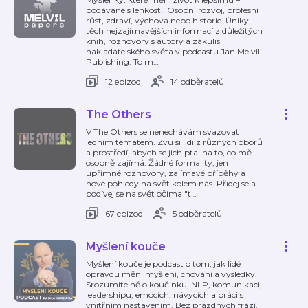
podávané s lehkostí. Osobní rozvoj, profesní
růst, zdraví, výchova nebo historie. Úniky
těch nejzajímavějších informací z důležitých
knih, rozhovory s autory a zákulisí
nakladatelského světa v podcastu Jan Melvil
Publishing. To m
…
12 epizod
14 odběratelů
The Others
V The Others se nenechávám svazovat
jedním tématem. Zvu si lidi z různých oborů
a prostředí, abych se jich ptal na to, co mě
osobně zajímá. Žádné formality, jen
upřímné rozhovory, zajímavé příběhy a
nové pohledy na svět kolem nás. Přidej se a
podívej se na svět očima "t
…
67 epizod
5 odběratelů
Myšlení kouče
Myšlení kouče je podcast o tom, jak lidé
opravdu mění myšlení, chování a výsledky.
Srozumitelně o koučinku, NLP, komunikaci,
leadershipu, emocích, návycích a práci s
vnitřním nastavením. Bez prázdných frází.