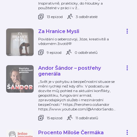
Inspirativně, prakticky, do hloubky a
použitelné v práci i v ž
…
13 epizod
3 odběratelé
Za Hranice Mysli
Povídání o seberozvoji, Józe, kreativitě a
vědomém životě🫶
9 epizod
0 odběratelů
Andor Šándor – postřehy
generála
„Svět je v pohybu a bezpečnostní situace se
mění rychleji než kdy dřív. V podcastu se
dozvíte můj pohled na aktuální konflikty,
geopolitiku, fungování armád,
zpravodajských služeb i mezinárodní
bezpečnosti.“ https://herohero.co/sandor
https://www.youtube.com/@AndorSando
…
15 epizod
11 odběratelů
Procento Miloše Čermáka