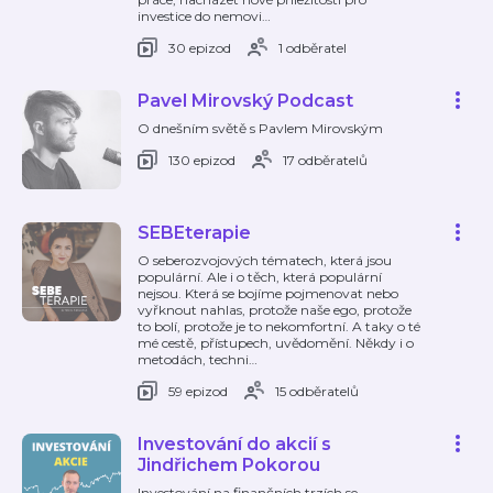
investice do nemovi
…
30 epizod
1 odběratel
Pavel Mirovský Podcast
O dnešním světě s Pavlem Mirovským
130 epizod
17 odběratelů
SEBEterapie
O seberozvojových tématech, která jsou
populární. Ale i o těch, která populární
nejsou. Která se bojíme pojmenovat nebo
vyřknout nahlas, protože naše ego, protože
to bolí, protože je to nekomfortní. A taky o té
mé cestě, přístupech, uvědomění. Někdy i o
metodách, techni
…
59 epizod
15 odběratelů
Investování do akcií s
Jindřichem Pokorou
Investování na finančních trzích se