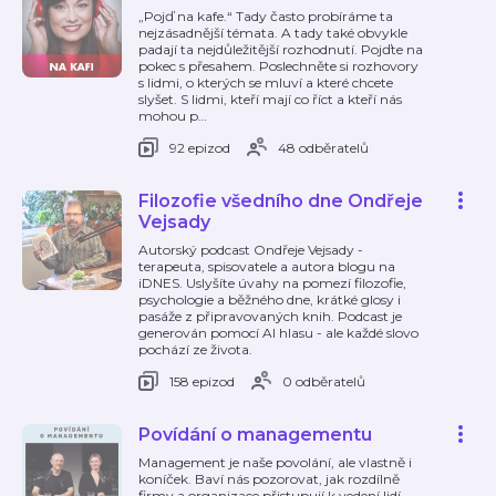
„Pojď na kafe.“ Tady často probíráme ta
nejzásadnější témata. A tady také obvykle
padají ta nejdůležitější rozhodnutí. Pojďte na
pokec s přesahem. Poslechněte si rozhovory
s lidmi, o kterých se mluví a které chcete
slyšet. S lidmi, kteří mají co říct a kteří nás
mohou p
…
92 epizod
48 odběratelů
Filozofie všedního dne Ondřeje
Vejsady
Autorský podcast Ondřeje Vejsady -
terapeuta, spisovatele a autora blogu na
iDNES. Uslyšíte úvahy na pomezí filozofie,
psychologie a běžného dne, krátké glosy i
pasáže z připravovaných knih. Podcast je
generován pomocí AI hlasu - ale každé slovo
pochází ze života.
158 epizod
0 odběratelů
Povídání o managementu
Management je naše povolání, ale vlastně i
koníček. Baví nás pozorovat, jak rozdílně
firmy a organizace přistupují k vedení lidí,