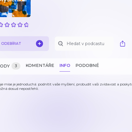
ODEBÍRAT
KOMENTÁŘE
INFO
PODOBNÉ
ZODY
3
je mise je jednoduchá: podnítit vaše myšlení, probudit vaši zvídavost a posky
žná dosud nepostřehli.