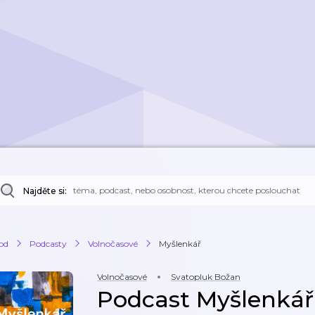
Najděte si:
od
Podcasty
Volnočasové
Myšlenkář
Volnočasové
Svatopluk Božan
Podcast Myšlenkář