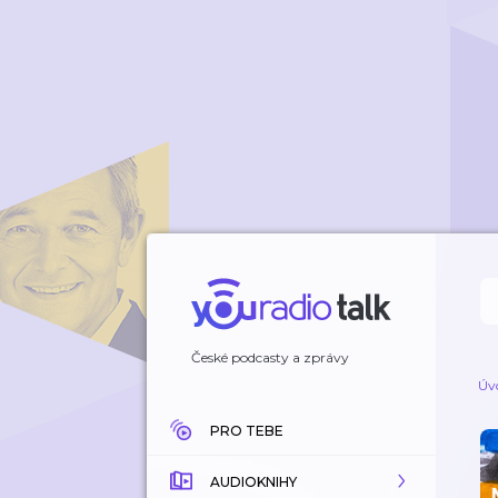
České podcasty a zprávy
Úv
PRO TEBE
AUDIOKNIHY