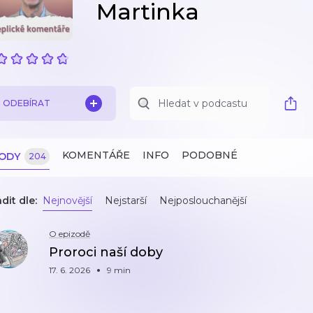
Martinka
ODEBÍRAT
KOMENTÁŘE
INFO
PODOBNÉ
ZODY
204
dit dle:
Nejnovější
Nejstarší
Nejposlouchanější
O epizodě
Proroci naší doby
17. 6. 2026
9 min