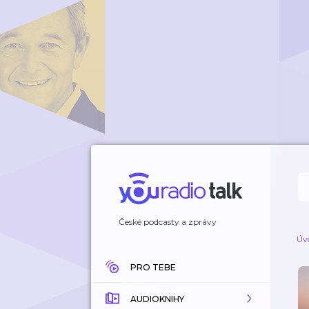
České podcasty a zprávy
Úv
PRO TEBE
AUDIOKNIHY