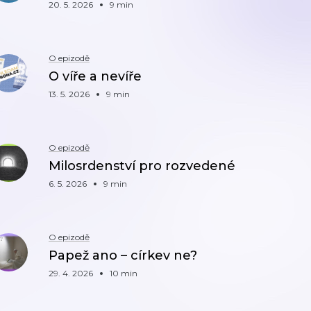
20. 5. 2026
9 min
O epizodě
O víře a nevíře
13. 5. 2026
9 min
O epizodě
Milosrdenství pro rozvedené
6. 5. 2026
9 min
O epizodě
Papež ano – církev ne?
29. 4. 2026
10 min