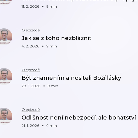
11. 2. 2026
9 min
O epizodě
Jak se z toho nezbláznit
4. 2. 2026
9 min
O epizodě
Být znamením a nositeli Boží lásky
28. 1. 2026
9 min
O epizodě
Odlišnost není nebezpečí, ale bohatství
21. 1. 2026
9 min