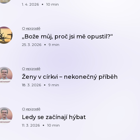
1. 4. 2026
10 min
O epizodě
„Bože můj, proč jsi mě opustil?“
25. 3. 2026
9 min
O epizodě
Ženy v církvi – nekonečný příběh
18. 3. 2026
9 min
O epizodě
Ledy se začínají hýbat
11. 3. 2026
10 min