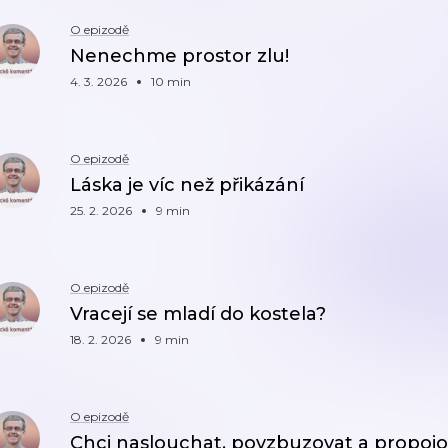
O epizodě
Nenechme prostor zlu!
4. 3. 2026
10 min
O epizodě
Láska je víc než přikázání
25. 2. 2026
9 min
O epizodě
Vracejí se mladí do kostela?
18. 2. 2026
9 min
O epizodě
Chci naslouchat, povzbuzovat a propojo