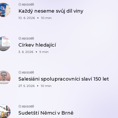
O epizodě
Každý neseme svůj díl viny
10. 6. 2026
10 min
O epizodě
Církev hledající
3. 6. 2026
9 min
O epizodě
Salesiáni spolupracovníci slaví 150 let
27. 5. 2026
10 min
O epizodě
Sudetští Němci v Brně