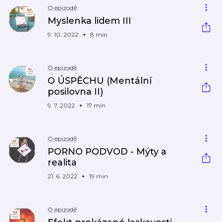
O epizodě
Myslenka lidem III
9. 10. 2022
8 min
O epizodě
O ÚSPĚCHU (Mentální
posilovna II)
9. 7. 2022
17 min
O epizodě
PORNO PODVOD - Mýty a
realita
21. 6. 2022
19 min
O epizodě