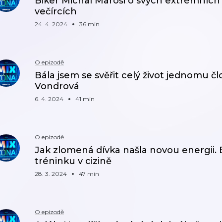
Biker Michal Maroši o svých extrémních 
večírcích
24. 4. 2024
36 min
O epizodě
Bála jsem se svěřit celý život jednomu čl
Vondrová
6. 4. 2024
41 min
O epizodě
Jak zlomená dívka našla novou energii
tréninku v cizině
28. 3. 2024
47 min
O epizodě