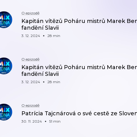
O epizodě
Kapitán vítězů Poháru mistrů Marek Beneš
fandění Slavii
3. 12. 2024
28 min
O epizodě
Kapitán vítězů Poháru mistrů Marek Beneš
fandění Slavii
3. 12. 2024
28 min
O epizodě
Patrícia Tajcnárová o své cestě ze Slo
30. 11. 2024
51 min