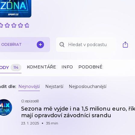
ODEBÍRAT
KOMENTÁŘE
INFO
PODOBNÉ
ZODY
114
dit dle:
Nejnovější
Nejstarší
Nejposlouchanější
O epizodě
Sezona mě vyjde i na 1,5 milionu euro, ří
mají opravdoví závodníci srandu
23. 1. 2025
35 min