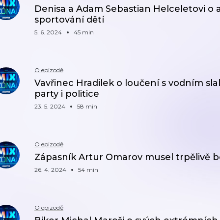
Denisa a Adam Sebastian Helceletovi o a
sportování dětí
5. 6. 2024
45 min
O epizodě
Vavřinec Hradilek o loučení s vodním s
party i politice
23. 5. 2024
58 min
O epizodě
Zápasník Artur Omarov musel trpělivě bo
26. 4. 2024
54 min
O epizodě