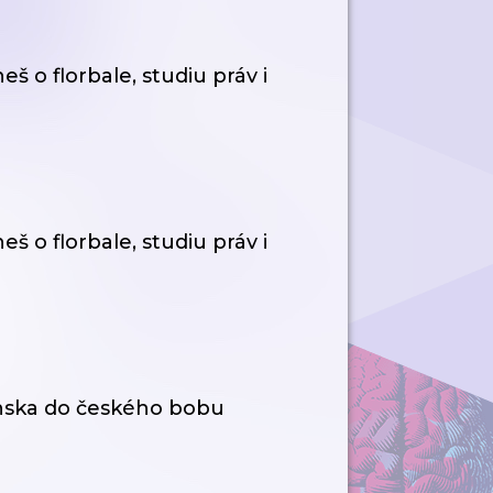
 o florbale, studiu práv i
 o florbale, studiu práv i
venska do českého bobu