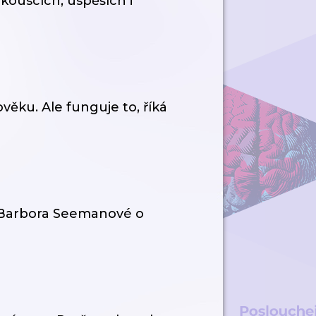
kouscích, úspěších i
ověku. Ale funguje to, říká
. Barbora Seemanové o