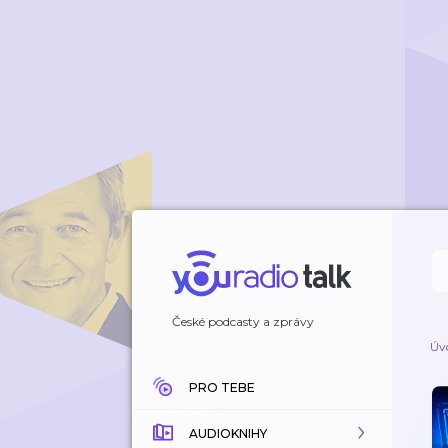
České podcasty a zprávy
Úv
PRO TEBE
AUDIOKNIHY