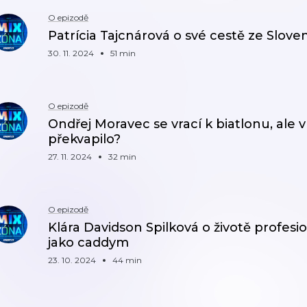
O epizodě
Patrícia Tajcnárová o své cestě ze Slo
30. 11. 2024
51 min
O epizodě
Ondřej Moravec se vrací k biatlonu, ale v
překvapilo?
27. 11. 2024
32 min
O epizodě
Klára Davidson Spilková o životě profesio
jako caddym
23. 10. 2024
44 min