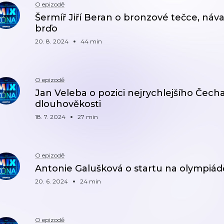
O epizodě
Šermíř Jiří Beran o bronzové tečce, nával
brďo
20. 8. 2024
44 min
O epizodě
Jan Veleba o pozici nejrychlejšího Čecha
dlouhověkosti
18. 7. 2024
27 min
O epizodě
Antonie Galušková o startu na olympiádě,
20. 6. 2024
24 min
O epizodě