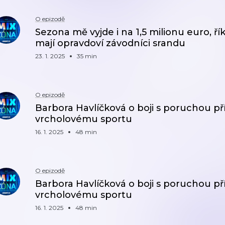
O epizodě
Sezona mě vyjde i na 1,5 milionu euro, ří
mají opravdoví závodníci srandu
23. 1. 2025
35 min
O epizodě
Barbora Havlíčková o boji s poruchou př
vrcholovému sportu
16. 1. 2025
48 min
O epizodě
Barbora Havlíčková o boji s poruchou př
vrcholovému sportu
16. 1. 2025
48 min