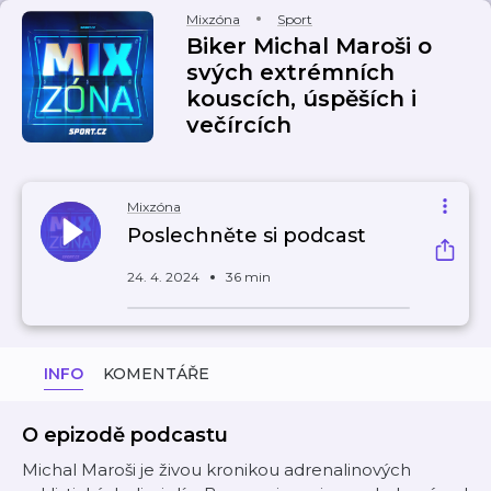
Mixzóna
Sport
Biker Michal Maroši o
svých extrémních
kouscích, úspěších i
večírcích
Mixzóna
Poslechněte si podcast
24. 4. 2024
36 min
INFO
KOMENTÁŘE
O epizodě podcastu
Michal Maroši je živou kronikou adrenalinových