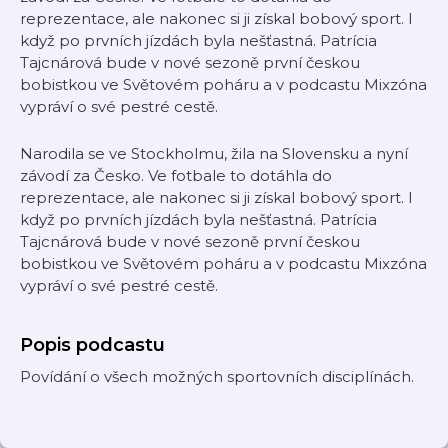
reprezentace, ale nakonec si ji získal bobový sport. I
když po prvních jízdách byla nešťastná. Patrícia
Tajcnárová bude v nové sezoně první českou
bobistkou ve Světovém poháru a v podcastu Mixzóna
vypráví o své pestré cestě.
Narodila se ve Stockholmu, žila na Slovensku a nyní
závodí za Česko. Ve fotbale to dotáhla do
reprezentace, ale nakonec si ji získal bobový sport. I
když po prvních jízdách byla nešťastná. Patrícia
Tajcnárová bude v nové sezoně první českou
bobistkou ve Světovém poháru a v podcastu Mixzóna
vypráví o své pestré cestě.
Popis podcastu
Povídání o všech možných sportovních disciplínách.