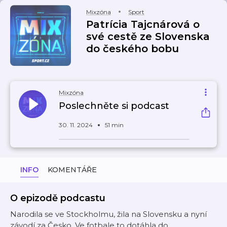
Mixzóna
Sport
Patrícia Tajcnárová o
své cestě ze Slovenska
do českého bobu
Mixzóna
Poslechněte si podcast
30. 11. 2024
51 min
INFO
KOMENTÁŘE
O epizodě podcastu
Narodila se ve Stockholmu, žila na Slovensku a nyní
závodí za Česko. Ve fotbale to dotáhla do