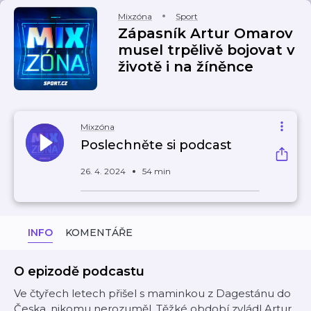
Mixzóna
Sport
Zápasník Artur Omarov
musel trpělivě bojovat v
životě i na žíněnce
Mixzóna
Poslechněte si podcast
26. 4. 2024
54 min
INFO
KOMENTÁŘE
O epizodě podcastu
Ve čtyřech letech přišel s maminkou z Dagestánu do
Česka, nikomu nerozuměl. Těžké období zvládl Artur