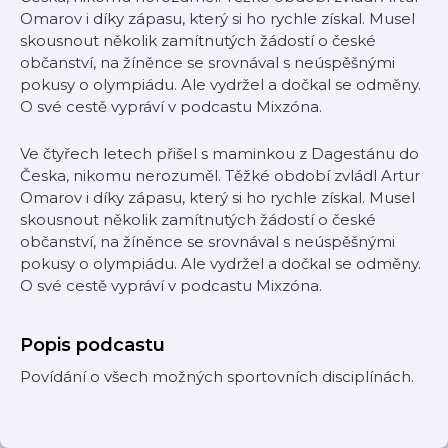
Omarov i díky zápasu, který si ho rychle získal. Musel
skousnout několik zamítnutých žádostí o české
občanství, na žíněnce se srovnával s neúspěšnými
pokusy o olympiádu. Ale vydržel a dočkal se odměny.
O své cestě vypráví v podcastu Mixzóna.
Ve čtyřech letech přišel s maminkou z Dagestánu do
Česka, nikomu nerozuměl. Těžké období zvládl Artur
Omarov i díky zápasu, který si ho rychle získal. Musel
skousnout několik zamítnutých žádostí o české
občanství, na žíněnce se srovnával s neúspěšnými
pokusy o olympiádu. Ale vydržel a dočkal se odměny.
O své cestě vypráví v podcastu Mixzóna.
Popis podcastu
Povídání o všech možných sportovních disciplínách.