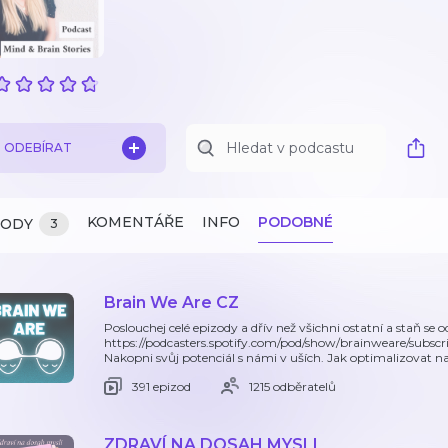
ODEBÍRAT
KOMENTÁŘE
INFO
PODOBNÉ
ZODY
3
Brain We Are CZ
Poslouchej celé epizody a dřív než všichni ostatní a staň se 
https://podcasters.spotify.com/pod/show/brainweare/subsc
Nakopni svůj potenciál s námi v uších. Jak optimalizovat 
391 epizod
1215 odběratelů
ZDRAVÍ NA DOSAH MYSLI