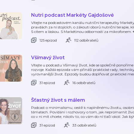
Nutri podcast Markéty Gajdošové
Vítejte na podcastovém kanálu nutriční terapeutky Markéty
pravdách za ní stojících, o zákoutí oborů nutriční terapie, kli
S citem a láskou. S Markétinou odborností za mikrofonem. 
125 epizod
112 odběratelů
Všímavý život
Vítejte u podcastu Všímavý život, kde se společně ponoříme
rozvoje. Každá epizoda vám přináší praktické rady, techniky 
vyrovnanější život. Epizody budou doplňovat praktické medi
31 epizod
16 odběratelů
Šťastný život s málem
Podcast o minimalismu, cestě k naplněnému životu, osobním
tématech. Povídání i rozhovory o tom, jak nepromarnit život
co v ní mít chcete, nikoliv to, co vám do ní tlačí okolí. Jak bý
31 epizod
33 odběratelů