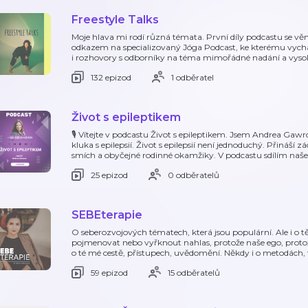
Freestyle Talks
Moje hlava mi rodí různá témata. První díly podcastu se věnu
odkazem na specializovaný Jóga Podcast, ke kterému vychá
i rozhovory s odborníky na téma mimořádné nadání a vysok
132 epizod
1 odběratel
Život s epileptikem
🎙️ Vítejte v podcastu Život s epileptikem. Jsem Andrea G
kluka s epilepsií. Život s epilepsií není jednoduchý. Přináší z
smích a obyčejné rodinné okamžiky. V podcastu sdílím naše
25 epizod
0 odběratelů
SEBEterapie
O seberozvojových tématech, která jsou populární. Ale i o tě
pojmenovat nebo vyřknout nahlas, protože naše ego, protože
o té mé cestě, přístupech, uvědomění. Někdy i o metodách, 
59 epizod
15 odběratelů