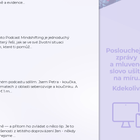
ně a evidence
…
roto Podcast Mindshifting je jednoduchý
řeší, jak se ve své životní situaci
h, které ti pomůž
…
í v mém podcastu sdílím. Jsem Petra - koučka,
matech z oblasti seberozvoje a koučinku. A
yť 1 m
…
ně — a přitom ho zvládat o něco líp. Je to
ušenosti z letitého doprovázení žen - někdy
 nejsme
…