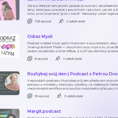
Zdravý lifestyle není jenom způsob stravování, ale předevš
ženy, které jsou unavené z povrchních rad o tom, jak jíst a 
toho, co to znamená “je to v hlavě”. Netoxický vztah nejenom
108 epizod
2 odběratelé
Odraz Mysli
Podcast o lidské mysli, jejích hlubinách a souvislostech, dí
Jmenuji se Karel Thiele — zkoumám svou mysl a to, co se d
osobní zkušenosti a tiché reflexe, a tvoří tak otevřený prosto
8 epizod
4 odběratelé
Rozhýbej svůj den | Podcast s Petrou Dv
V epizodách podcastu Rozhýbej svůj den předávám srozumit
pohybu a mindsetu, které jsou založeny na vědeckých fakte
mezinárodně certifikovaná koučka holistického přístupu k tě
59 epizod
3 odběratelé
Margit.podcast
Podcast o tom, jak nejlépe jíst a starat se o své tělo. O lidsk