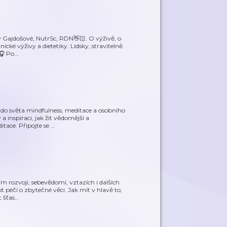
 Gajdošové, NutrSc, RDN👋🏻. O výživě, o
nické výživy a dietetiky. Lidsky, stravitelně.
🎧 Po
…
 do světa mindfulness, meditace a osobního
a inspiraci, jak žít vědomější a
tace. Připojte se
…
 rozvoji, sebevědomí, vztazích i dalších
 péčí o zbytečné věci. Jak mít v hlavě to,
t šťas
…