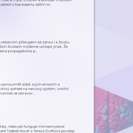
castech s top experty sdílím to
celostním přístupem ke zdraví i k životu.
ašich životech můžeme uchopit jinak. Že
šená propagátorka p
…
lépe porozumět sobě, svým emocím a
itlivý pohled na nervový systém, vnitřní
nutnosti se opravov
…
estaly, nebo jak funguje mimosmyslové
eré Tadeáš Kovář a Tereza Dufková povídají