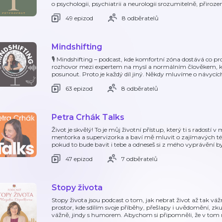
o psychologii, psychiatrii a neurologii srozumitelně, přiroze
49 epizod
8 odběratelů
Mindshifting
🎙 Mindshifting – podcast, kde komfortní zóna dostává co p
rozhovor mezi expertem na mysl a normálním člověkem, který 
posunout. Proto je každý díl jiný. Někdy mluvíme o návycíc
63 epizod
8 odběratelů
Petra Crhák Talks
Život je skvělý! To je můj životní přístup, který ti s radost
mentorka a supervizorka a baví mě mluvit o zajímavých té
pokud to bude bavit i tebe a odneseš si z mého vyprávění b
47 epizod
7 odběratelů
Stopy života
Stopy života jsou podcast o tom, jak nebrat život až tak váž
prostor, kde sdílím svoje příběhy, přešlapy i uvědomění, zk
vážně, jindy s humorem. Abychom si připomněli, že v tom