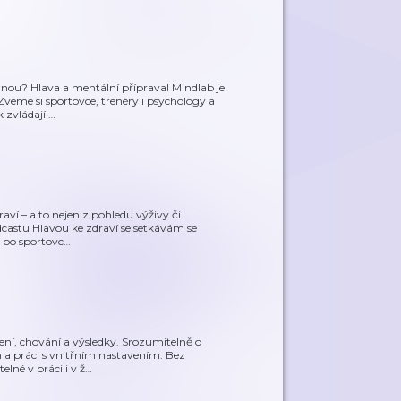
čnou? Hlava a mentální příprava! Mindlab je
Zveme si sportovce, trenéry i psychology a
 zvládají
…
raví – a to nejen z pohledu výživy či
odcastu Hlavou ke zdraví se setkávám se
 po sportovc
…
ení, chování a výsledky. Srozumitelně o
 a práci s vnitřním nastavením. Bez
elné v práci i v ž
…