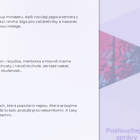
jí mindsetu, další rozvíjejí jógová témata s
zí i kniha Jóga pro začátečníky a nakonec
ou intelige
…
awron – koučka, mentorka a hlavně máma
áchvaty i náročné chvíle, ale také radost,
 zkušenosti
…
ch, která populární nejsou. Která se bojíme
 to bolí, protože je to nekomfortní. A taky
techni
…