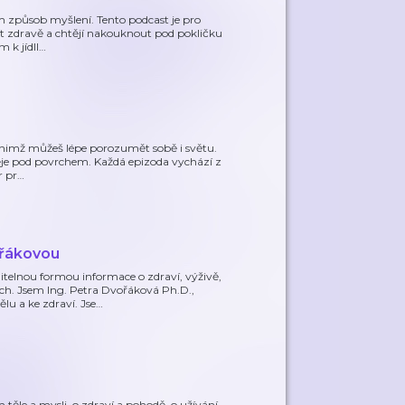
ím způsob myšlení. Tento podcast je pro
žít zdravě a chtějí nakouknout pod pokličku
 k jídll
…
ky nimž můžeš lépe porozumět sobě i světu.
ěje pod povrchem. Každá epizoda vychází z
r pr
…
ořákovou
elnou formou informace o zdraví, výživě,
ch. Jsem Ing. Petra Dvořáková Ph.D.,
lu a ke zdraví. Jse
…
ém těle a mysli, o zdraví a pohodě, o užívání