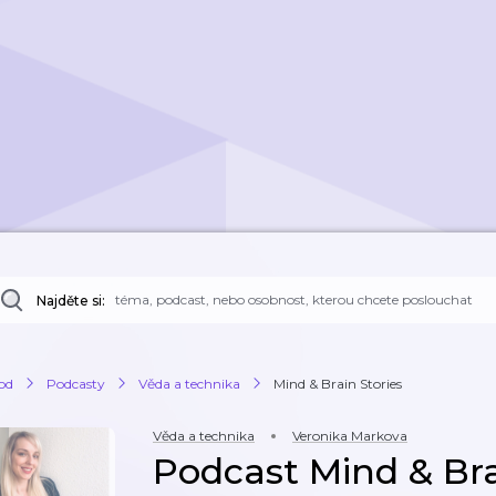
Najděte si:
od
Podcasty
Věda a technika
Mind & Brain Stories
Věda a technika
Veronika Markova
Podcast Mind & Bra