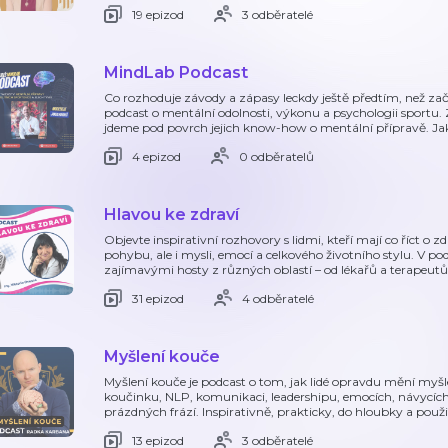
19 epizod
3 odběratelé
MindLab Podcast
Co rozhoduje závody a zápasy leckdy ještě předtím, než za
podcast o mentální odolnosti, výkonu a psychologii sportu. 
jdeme pod povrch jejich know-how o mentální přípravě. Jak
4 epizod
0 odběratelů
Hlavou ke zdraví
Objevte inspirativní rozhovory s lidmi, kteří mají co říct o zd
pohybu, ale i mysli, emocí a celkového životního stylu. V p
zajímavými hosty z různých oblastí – od lékařů a terapeutů
31 epizod
4 odběratelé
Myšlení kouče
Myšlení kouče je podcast o tom, jak lidé opravdu mění myšl
koučinku, NLP, komunikaci, leadershipu, emocích, návycích
prázdných frází. Inspirativně, prakticky, do hloubky a použit
13 epizod
3 odběratelé