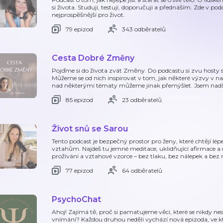
si života. Studuji, testuji, doporučuji a přednáším. Zde v pod
nejprospěšnější pro život.
79 epizod
343 odběratelů
Cesta Dobré Změny
Pojďme si do života zvát Změny. Do podcastu si zvu hosty s 
Můžeme se od nich inspirovat v tom, jak některé výzvy v n
nad některými tématy můžeme jinak přemýšlet. Jsem nad
85 epizod
23 odběratelů
Život snů se Sarou
Tento podcast je bezpečný prostor pro ženy, které chtějí 
vztahům. Najdeš tu jemné meditace, uklidňující afirmace a c
prožívání a vztahové vzorce – bez tlaku, bez nálepek a bez 
77 epizod
64 odběratelů
PsychoChat
Ahoj! Zajímá tě, proč si pamatujeme věci, které se nikdy n
vnímání? Každou druhou neděli vychází nová epizoda, ve kt