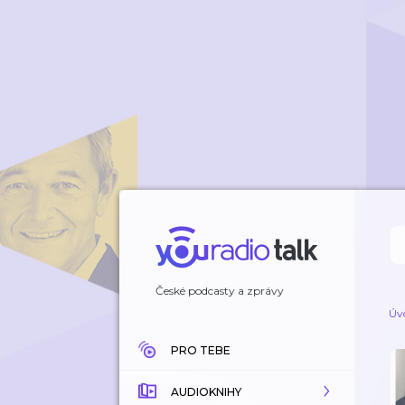
České podcasty a zprávy
Úv
PRO TEBE
AUDIOKNIHY