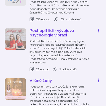
Podcast pro všechny, kdo byli někdy dětmi.
Pomáháme rodičům i dětem, ať už malým
nebo dospělým, ke svobodnějšímu a
šťastnějšímu životu i rodičovství.
138 epizod
654 odběratelů
Pochopit lidi - vývojová
psychologie v praxi
Podcast Pochopit lidi je určen dospělým,
kteří chtějí lépe porozumět sobě, dětem i
vztahům, ve kterých žijí. O každodenních
situacích mluvíme z pohledu vývojové
psychologie a vlastních zkušeností.
Podcastem provázejí Lina Vizelman a Xenie
Majznerová.
22 epizod
9 odběratelů
V lůně ženy
Podcast o návratu k sobě, ženské energii,
nalezení svého pravého potenciálu a
podnikání v souladu s vlastním životem a
tím, kdo doopravdy jsi. Pokud hledáš
inspiraci, toužíš najít sama sebe, svůj
potenciál a chceš, aby i tvé podnikání zářilo