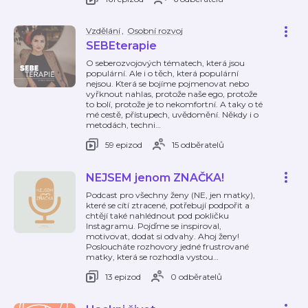
Vzdělání
,
Osobní rozvoj
SEBEterapie
O seberozvojových tématech, která jsou
populární. Ale i o těch, která populární
nejsou. Která se bojíme pojmenovat nebo
vyřknout nahlas, protože naše ego, protože
to bolí, protože je to nekomfortní. A taky o té
mé cestě, přístupech, uvědomění. Někdy i o
metodách, techni
…
59 epizod
15 odběratelů
NEJSEM jenom ZNAČKA!
Podcast pro všechny ženy (NE, jen matky),
které se cítí ztracené, potřebují podpořit a
chtějí také nahlédnout pod pokličku
Instagramu. Pojďme se inspiroval,
motivovat, dodat si odvahy. Ahoj ženy!
Posloucháte rozhovory jedné frustrované
matky, která se rozhodla vystou
…
13 epizod
0 odběratelů