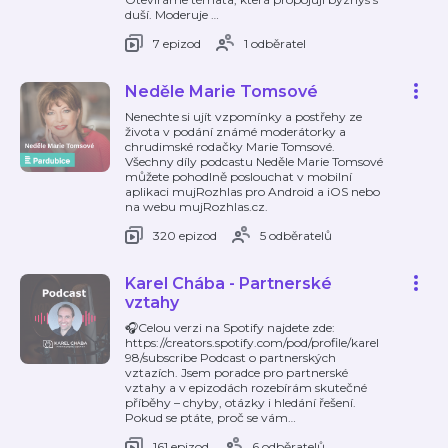
duší. Moderuje
…
7 epizod
1 odběratel
Neděle Marie Tomsové
Nenechte si ujít vzpomínky a postřehy ze
života v podání známé moderátorky a
chrudimské rodačky Marie Tomsové.
Všechny díly podcastu Neděle Marie Tomsové
můžete pohodlně poslouchat v mobilní
aplikaci mujRozhlas pro Android a iOS nebo
na webu mujRozhlas.cz.
320 epizod
5 odběratelů
Karel Chába - Partnerské
vztahy
🎧Celou verzi na Spotify najdete zde:
⁠https://creators.spotify.com/pod/profile/karel
98/subscribe⁠ Podcast o partnerských
vztazích. Jsem poradce pro partnerské
vztahy a v epizodách rozebírám skutečné
příběhy – chyby, otázky i hledání řešení.
Pokud se ptáte, proč se vám
…
161 epizod
6 odběratelů