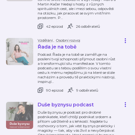
Martin Kačer hledají s hosty z různých
spirituálních cest, ale i mezi sebou, odpovědi
na otázku, jak pracovat se svým vnitřním
prostorem. P
…
42 epizod
26 odběratelů
Vzdělání
,
Osobní rozvoj
Řada je na tobě
Podcast Řada je na tobě se zaměřuje na
posílení tvojí schopnosti přijmout osobní růst
a transformující sílu manifestace. V tomto
podcastu se s tebou podělím o svou vlastní
cestu k mému nejlepšímu já na které se stále
nacházím a provedu tě praktickými nástroji,
inspirují
…
90 epizod
9 odběratelů
Duše byznysu podcast
Duše byznysu je podcast pro drobné
podnikatele, kteří chtějí podnikat srdcem a
přitom udržitelně a s lehkostí. Najdete tu
rozhovory o tom, jak vést byznys prakticky i
magicky — tak, aby vás živil a nevyčerpával.
Otevíráme témata, která propojují byznys s