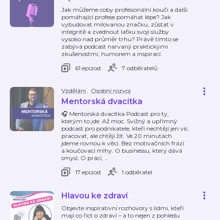
Jak můžeme coby profesionální kouči a další
pomáhající profese pomáhat lépe? Jak
vybudovat milovanou značku, zůstat v
integritě a zvednout laťku svojí služby
vysoko nad průměr trhu? Právě tímto se
zabývá podcast narvaný praktickými
zkušenostmi, humorem a inspirací.
61 epizod
7 odběratelů
Vzdělání
,
Osobní rozvoj
Mentorská dvacítka
🎧 Mentorská dvacítka Podcast pro ty,
kterým to jde. Až moc. Svižný a upřímný
podcast pro podnikatele, kteří nechtějí jen víc
pracovat, ale chtějí žít. Ve 20 minutách
jdeme rovnou k věci. Bez motivačních frází
a koučovací mlhy. O businessu, který dává
smysl. O práci,
…
17 epizod
1 odběratel
Hlavou ke zdraví
Objevte inspirativní rozhovory s lidmi, kteří
mají co říct o zdraví – a to nejen z pohledu