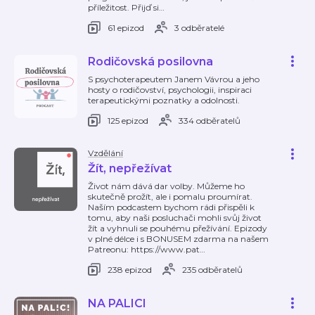
příležitost. Přijď si
…
61 epizod
3 odběratelé
Rodičovská posilovna
S psychoterapeutem Janem Vávrou a jeho
hosty o rodičovství, psychologii, inspiraci
terapeutickými poznatky a odolnosti.
125 epizod
334 odběratelů
Vzdělání
Žít, nepřežívat
Život nám dává dar volby. Můžeme ho
skutečně prožít, ale i pomalu proumírat.
Naším podcastem bychom rádi přispěli k
tomu, aby naši posluchači mohli svůj život
žít a vyhnuli se pouhému přežívání. Epizody
v plné délce i s BONUSEM zdarma na našem
Patreonu: https://www.pat
…
238 epizod
235 odběratelů
NA PALICI