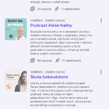
energií, kterou v sobě doopr
…
20 epizod
0 odběratelů
Vzdělání
,
Osobní rozvoj
Podcast Aleše Kaliny
Budujte rovnováhu ve 4 oblastech života s
Alešem Kalinou Vítejte v podcastu, který má
sílu transformovat váš život ve čtyřech
klíčových oblastech. Bez harmonie v těchto
sférách ztrácíme dobrý pocit a život
postrádá tu pravou šťávu. Jmenuji se Aleš
Kalina a jsem autorem
…
182 epizod
17 odběratelů
Vzdělání
,
Osobní rozvoj
Škola Sebevědomí
Marta a Honza společně založili projekt
Škola Sebevědomí, platformou pro osobní
růst. V rámci toho spolu tvoří i stejnojmenný
podcast, který se zabývá nejen
sebevědomím. Mgr. Marta Ventrubová je
profesionální NLP master kouč. Ve své praxi
se zaměřuje na pomoc s rozvoje
…