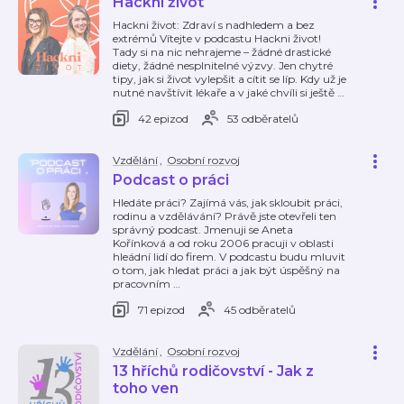
Hackni život
Hackni život: Zdraví s nadhledem a bez
extrémů Vítejte v podcastu Hackni život!
Tady si na nic nehrajeme – žádné drastické
diety, žádné nesplnitelné výzvy. Jen chytré
tipy, jak si život vylepšit a cítit se líp. Kdy už je
nutné navštívit lékaře a v jaké chvíli si ještě
…
42 epizod
53 odběratelů
Vzdělání
,
Osobní rozvoj
Podcast o práci
Hledáte práci? Zajímá vás, jak skloubit práci,
rodinu a vzdělávání? Právě jste otevřeli ten
správný podcast. Jmenuji se Aneta
Kořínková a od roku 2006 pracuji v oblasti
hleádní lidí do firem. V podcastu budu mluvit
o tom, jak hledat práci a jak být úspěšný na
pracovním
…
71 epizod
45 odběratelů
Vzdělání
,
Osobní rozvoj
13 hříchů rodičovství - Jak z
toho ven