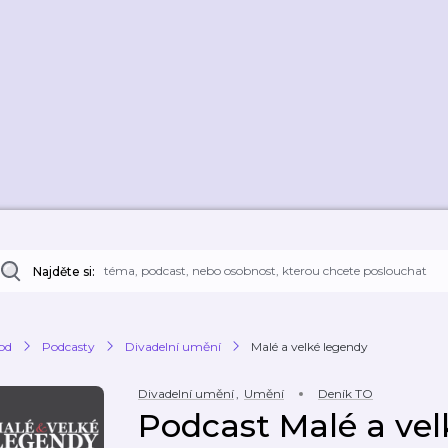
Najděte si:
od
Podcasty
Divadelní umění
Malé a velké legendy
Divadelní umění
,
Umění
Deník TO
Podcast Malé a vel