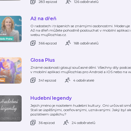
283 epizod
126 odběratelů
Až na dřeň
O radostech i trápeních se známými osobnostmi. Moderuje 
Až na dřeň můžete pohodlně poslouchat v mobilní aplikaci
webu mujRozhlas.cz.
366 epizod
168 odběratelů
Glosa Plus
Známé osobnosti glosují současné dění. Všechny díly podc
v mobilní aplikaci mujRozhlas pro Android a iOS nebo na 
341 epizod
4 odběratelé
Hudební legendy
Jejich jméno je nositelem hudební kultury. Oni určovali sm
Stali se úspěšnými, oceňovanými, uznávanými. Jaký byl ale j
pozlátkem úspěchu?
36 epizod
24 odběratelů