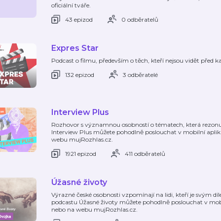
oficiální tváře.
43 epizod
0 odběratelů
Expres Star
Podcast o filmu, především o těch, kteří nejsou vidět před k
132 epizod
3 odběratelé
Interview Plus
Rozhovor s významnou osobností o tématech, která rezonuj
Interview Plus můžete pohodlně poslouchat v mobilní apli
webu mujRozhlas.cz.
1921 epizod
411 odběratelů
Úžasné životy
Výrazné české osobnosti vzpomínají na lidi, kteří je svým dí
podcastu Úžasné životy můžete pohodlně poslouchat v mobi
nebo na webu mujRozhlas.cz.