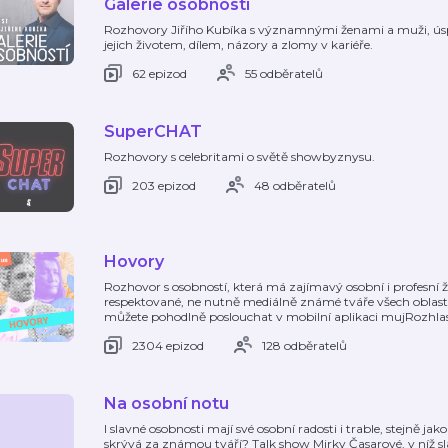
Galerie osobností
Rozhovory Jiřího Kubíka s významnými ženami a muži, úsp
jejich životem, dílem, názory a zlomy v kariéře.
62 epizod
55 odběratelů
SuperCHAT
Rozhovory s celebritami o světě showbyznysu.
203 epizod
48 odběratelů
Hovory
Rozhovor s osobností, která má zajímavý osobní i profesní ž
respektované, ne nutně mediálně známé tváře všech oblastí
můžete pohodlně poslouchat v mobilní aplikaci mujRozhlas
2304 epizod
128 odběratelů
Na osobní notu
I slavné osobnosti mají své osobní radosti i trable, stejně j
skrývá za známou tváří? Talk show Mirky Časarové, v níž s