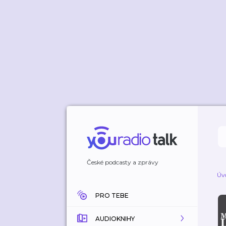
České podcasty a zprávy
Úv
PRO TEBE
AUDIOKNIHY