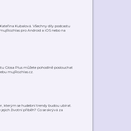
Kateřina Kubalová. Všechny díly podcastu
 mujRozhlas pro Android a iOS nebo na
astu Glosa Plus můžete pohodlně poslouchat
webu mujRozhlas.cz.
ěr, kterým se hudební trendy budou ubírat.
ejich životní příběh? Co se skrývá za