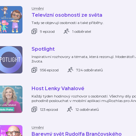
Umění
Televizní osobnosti ze světa
Tady se objevují osobnosti a také příběhy.
9 epizod
1 odběratel
Spotlight
Inspirativní rozhovory a témata, která rezonují. Moderátoři
života.
956 epizod
724 odběratelů
Host Lenky Vahalové
Každý týden hodinový rozhovor s osobností. Všechny díly 
pohodlně poslouchat v mobilní aplikaci mujRozhlas pro A
123 epizod
12 odběratelů
Umění
Barevný svět Rudolfa Brančovského