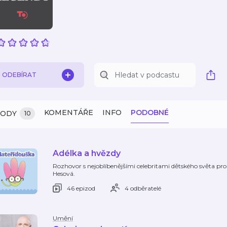
ODEBÍRAT
KOMENTÁŘE
INFO
PODOBNÉ
ZODY
10
Adélka a hvězdy
Rozhovor s nejoblíbenějšími celebritami dětského světa pr
Hesová.
46 epizod
4 odběratelé
Umění