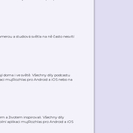
amerou a studiová světla na ně často nesvítí
í doma i ve světě. Všechny díly podcastu
kaci mujRozhlas pro Android a iOS nebo na
lem a životem inspirovali. Všechny díly
lní aplikaci mujRozhlas pro Android a iOS