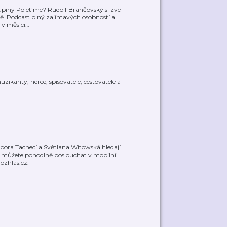
kupiny Poletíme? Rudolf Brančovský si zve
votě. Podcast plný zajímavých osobností a
 v měsíci
…
zikanty, herce, spisovatele, cestovatele a
bora Tachecí a Světlana Witowská hledají
s můžete pohodlně poslouchat v mobilní
ozhlas.cz.