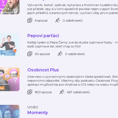
Výtvarník, textař, zpěvák, kytarista a frontman hudební s
své přátelé, aby si s nimi společně povídal nejen o jejich ži
jejich příběhů a barevných témat, vychází vždy první pátek
6 epizod
0 odběratelů
Pepovi parťáci
Každý týden si Pepa Černý zve do studia zajímavé hosty - mu
další zajímavé lidi, kteří mají co říct!
60 epizod
0 odběratelů
Osobnost Plus
Interview s významnými osobnostmi české společnosti. Bar
nepovrchní odpovědi. Všechny díly podcastu Osobnost Plu
aplikaci mujRozhlas pro Android a iOS nebo na webu mujR
1812 epizod
667 odběratelů
Umění
Momenty