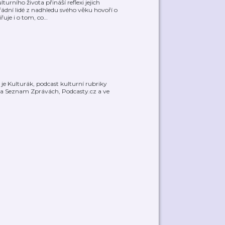
rního života přináší reflexi jejich
ádní lidé z nadhledu svého věku hovoří o
řuje i o tom, co
…
e Kulturák, podcast kulturní rubriky
na Seznam Zprávách, Podcasty.cz a ve