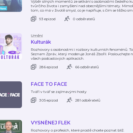
Výběr silných momentů ze setkání s osobnostmi českého kultu
tvůrčího života i zamyšlení nad obecnějšími tématy. Mimoř
tom, co má v životě smysl, co je naplňuje, s čím se těžko smi
93 epizod
0 odběratelů
Umění
Kulturák
Rozhovory s osobnostmi i rozbory kulturních fenoménů. To j
Seznam Zpráv, který moderuje Jonáš Zbořil. Poslouchejte 
všech podcastových aplikacích.
286 epizod
66 odběratelů
FACE TO FACE
Tváří v tvář se zajímavými hosty
305 epizod
281 odběratelů
VYSNĚNEJ FLEK
Rozhovory o profesích, které prostě chcete poznat blíž.