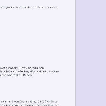
ěšnými v řadě oborů. Nechte se inspirovat
ivot a názory. Hosty pořadu jsou
 společnosti. Všechny díly podcastu Hovory
 pro Android a iOS neb
…
ako zajímavé koníčky a zájmy. Jaký člověk se
lavní nechávají nahlédnout pod pokličku své