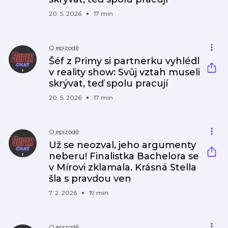
20. 5. 2026
17 min
O epizodě
Šéf z Primy si partnerku vyhlédl
v reality show: Svůj vztah museli
skrývat, teď spolu pracují
20. 5. 2026
17 min
O epizodě
Už se neozval, jeho argumenty
neberu! Finalistka Bachelora se
v Mírovi zklamala. Krásná Stella
šla s pravdou ven
7. 2. 2026
19 min
O epizodě