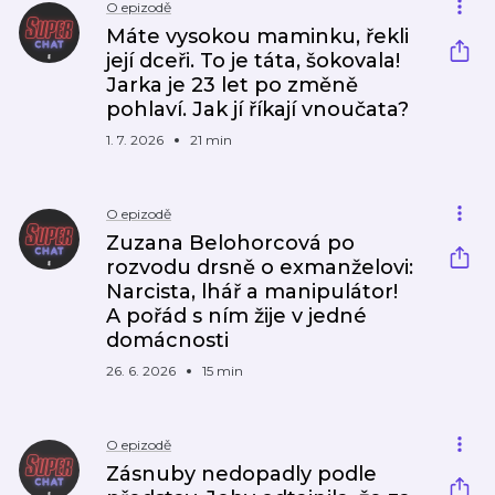
O epizodě
Máte vysokou maminku, řekli
její dceři. To je táta, šokovala!
Jarka je 23 let po změně
pohlaví. Jak jí říkají vnoučata?
1. 7. 2026
21 min
O epizodě
Zuzana Belohorcová po
rozvodu drsně o exmanželovi:
Narcista, lhář a manipulátor!
A pořád s ním žije v jedné
domácnosti
26. 6. 2026
15 min
O epizodě
Zásnuby nedopadly podle