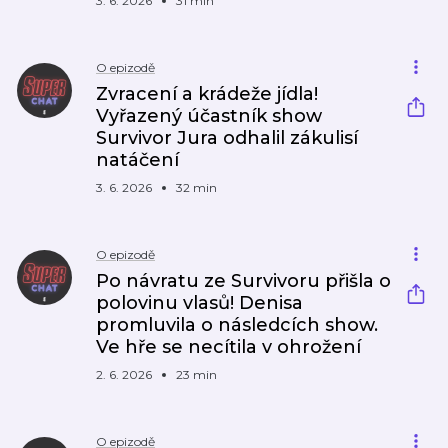
3. 6. 2026
31 min
O epizodě
Zvracení a krádeže jídla!
Vyřazený účastník show
Survivor Jura odhalil zákulisí
natáčení
3. 6. 2026
32 min
O epizodě
Po návratu ze Survivoru přišla o
polovinu vlasů! Denisa
promluvila o následcích show.
Ve hře se necítila v ohrožení
2. 6. 2026
23 min
O epizodě