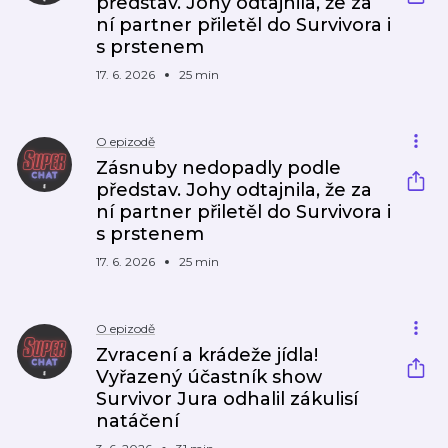
představ. Johy odtajnila, že za
ní partner přiletěl do Survivora i
s prstenem
17. 6. 2026
25 min
O epizodě
Zásnuby nedopadly podle
představ. Johy odtajnila, že za
ní partner přiletěl do Survivora i
s prstenem
17. 6. 2026
25 min
O epizodě
Zvracení a krádeže jídla!
Vyřazený účastník show
Survivor Jura odhalil zákulisí
natáčení