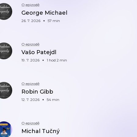
O epizodě
George Michael
26. 7. 2026
57 min
O epizodě
Vašo Patejdl
19. 7. 2026
1 hod 2 min
O epizodě
Robin Gibb
12. 7. 2026
54 min
O epizodě
Michal Tučný