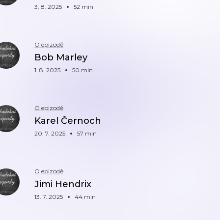
3. 8. 2025
52 min
O epizodě
Bob Marley
1. 8. 2025
50 min
O epizodě
Karel Černoch
20. 7. 2025
57 min
O epizodě
Jimi Hendrix
13. 7. 2025
44 min