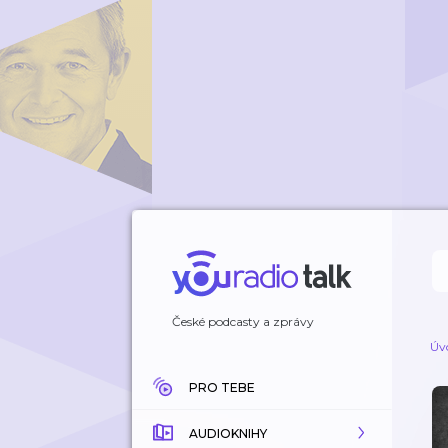
České podcasty a zprávy
Úv
PRO TEBE
AUDIOKNIHY