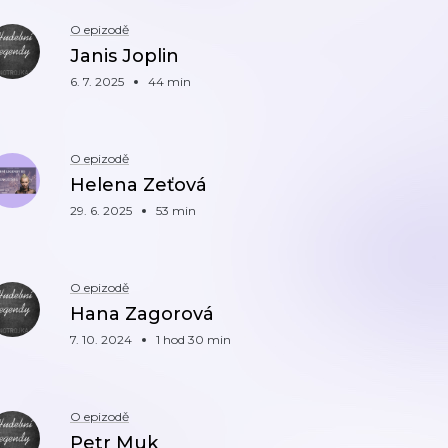
O epizodě
Janis Joplin
6. 7. 2025
44 min
O epizodě
Helena Zeťová
29. 6. 2025
53 min
O epizodě
Hana Zagorová
7. 10. 2024
1 hod 30 min
O epizodě
Petr Muk