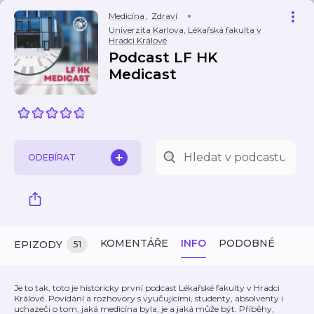
Medicína
,
Zdraví
Univerzita Karlova, Lékařská fakulta v
Hradci Králové
Podcast LF HK
Medicast
ODEBÍRAT
KOMENTÁŘE
INFO
PODOBNÉ
EPIZODY
51
Je to tak, toto je historicky první podcast Lékařské fakulty v Hradci
Králové. Povídání a rozhovory s vyučujícími, studenty, absolventy i
uchazeči o tom, jaká medicína byla, je a jaká může být. Příběhy,