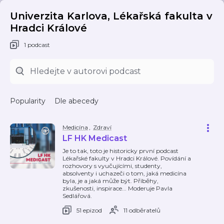
Univerzita Karlova, Lékařská fakulta v
Hradci Králové
1 podcast
Popularity
Dle abecedy
Medicína
,
Zdraví
LF HK Medicast
Je to tak, toto je historicky první podcast
Lékařské fakulty v Hradci Králové. Povídání a
rozhovory s vyučujícími, studenty,
absolventy i uchazeči o tom, jaká medicína
byla, je a jaká může být. Příběhy,
zkušenosti, inspirace... Moderuje Pavla
Sedlářová.
51 epizod
11 odběratelů