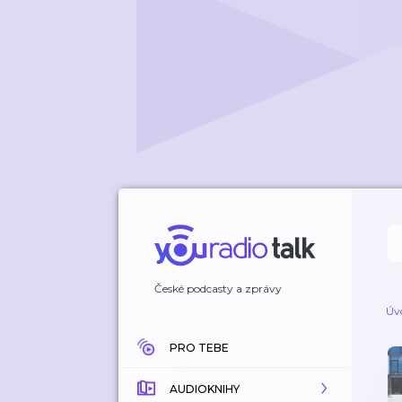
České podcasty a zprávy
Úv
PRO TEBE
AUDIOKNIHY