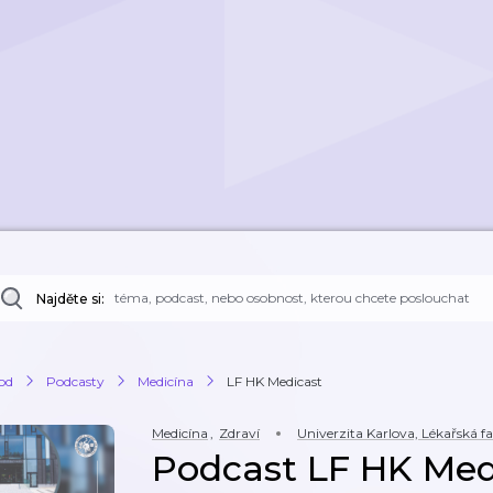
Najděte si:
od
Podcasty
Medicína
LF HK Medicast
Medicína
,
Zdraví
Univerzita Karlova, Lékařská fa
Podcast LF HK Med