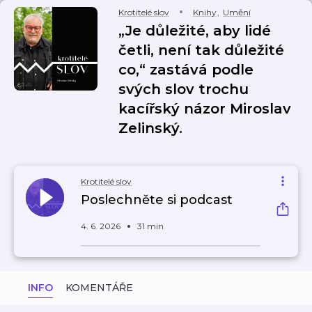
Krotitelé slov
Knihy
,
Umění
„Je důležité, aby lidé
četli, není tak důležité
co,“ zastává podle
svých slov trochu
kacířský názor Miroslav
Zelinský.
Krotitelé slov
Poslechněte si podcast
4. 6. 2026
31 min
INFO
KOMENTÁŘE