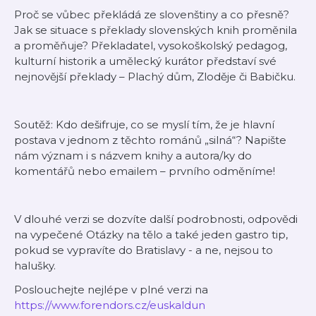
Proč se vůbec překládá ze slovenštiny a co přesně?
Jak se situace s překlady slovenských knih proměnila
a proměňuje? Překladatel, vysokoškolský pedagog,
kulturní historik a umělecký kurátor představí své
nejnovější překlady – Plachý dům, Zloděje či Babičku.
Soutěž: Kdo dešifruje, co se myslí tím, že je hlavní
postava v jednom z těchto románů „silná“? Napište
nám význam i s názvem knihy a autora/ky do
komentářů nebo emailem – prvního odměníme!
V dlouhé verzi se dozvíte další podrobnosti, odpovědi
na vypečené Otázky na tělo a také jeden gastro tip,
pokud se vypravíte do Bratislavy - a ne, nejsou to
halušky.
Poslouchejte nejlépe v plné verzi na
https://www.forendors.cz/euskaldun