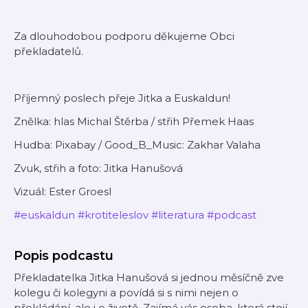
Za dlouhodobou podporu děkujeme Obci
překladatelů.
Příjemný poslech přeje Jitka a Euskaldun!
Znělka: hlas Michal Štěrba / střih Přemek Haas
Hudba: Pixabay / Good_B_Music: Zakhar Valaha
Zvuk, střih a foto: Jitka Hanušová
Vizuál: Ester Groesl
#euskaldun
#krotiteleslov
#literatura
#podcast
Popis podcastu
Překladatelka Jitka Hanušová si jednou měsíčně zve
kolegu či kolegyni a povídá si s nimi nejen o
překládání, ale i o životě. Zajímá vás osoba, která stojí