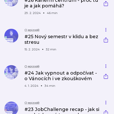
#26 Kariérní centrum - proč tu
je a jak pomáhá?
29. 2. 2024
46 min
O epizodě
#25 Nový semestr v klidu a bez
stresu
15. 2. 2024
32 min
O epizodě
#24 Jak vypnout a odpočívat -
o Vánocích i ve zkouškovém
4. 1. 2024
34 min
O epizodě
#23 JobChallenge recap - jak si