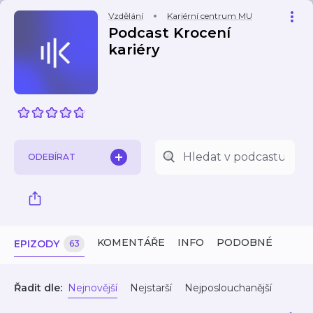
Vzdělání
Kariérní centrum MU
Podcast Krocení
kariéry
ODEBÍRAT
KOMENTÁŘE
INFO
PODOBNÉ
EPIZODY
63
Řadit dle:
Nejnovější
Nejstarší
Nejposlouchanější