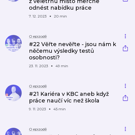
z veletrhu místo merche
odnést nabídku práce
7. 12. 2023
20 min
O epizodě
#22 Věřte nevěřte - jsou nám k
něčemu výsledky testů
osobnosti?
23. 11. 2023
49 min
O epizodě
#21 Kariéra v KBC aneb když
práce naučí víc než škola
9. 11. 2023
45 min
O epizodě