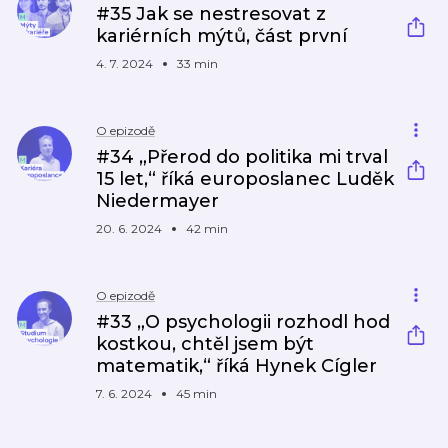
#35 Jak se nestresovat z
kariérních mýtů, část první
4. 7. 2024
33 min
O epizodě
#34 „Přerod do politika mi trval
15 let,“ říká europoslanec Luděk
Niedermayer
20. 6. 2024
42 min
O epizodě
#33 „O psychologii rozhodl hod
kostkou, chtěl jsem být
matematik,“ říká Hynek Cígler
7. 6. 2024
45 min