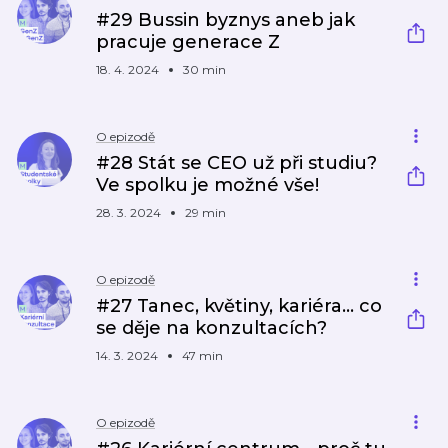
#29 Bussin byznys aneb jak
pracuje generace Z
18. 4. 2024
30 min
O epizodě
#28 Stát se CEO už při studiu?
Ve spolku je možné vše!
28. 3. 2024
29 min
O epizodě
#27 Tanec, květiny, kariéra... co
se děje na konzultacích?
14. 3. 2024
47 min
O epizodě