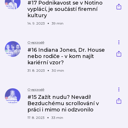
#17 Podnikavost se v Notino
vyplácí, je součástí firemní
kultury
14. 9. 2023
39 min
O epizodě
#16 Indiana Jones, Dr. House
nebo rodiče - v kom najít
kariérní vzor?
31. 8. 2023
30 min
O epizodě
#15 Zažít nudu? Nevadí!
Bezduchému scrollování v
práci i mimo ni odzvonilo
17. 8. 2023
33 min