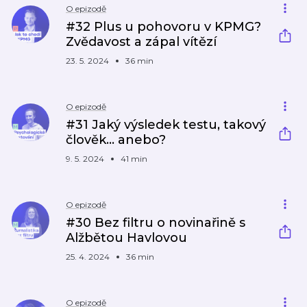
O epizodě
#32 Plus u pohovoru v KPMG?
Zvědavost a zápal vítězí
23. 5. 2024
36 min
O epizodě
#31 Jaký výsledek testu, takový
člověk... anebo?
9. 5. 2024
41 min
O epizodě
#30 Bez filtru o novinařině s
Alžbětou Havlovou
25. 4. 2024
36 min
O epizodě