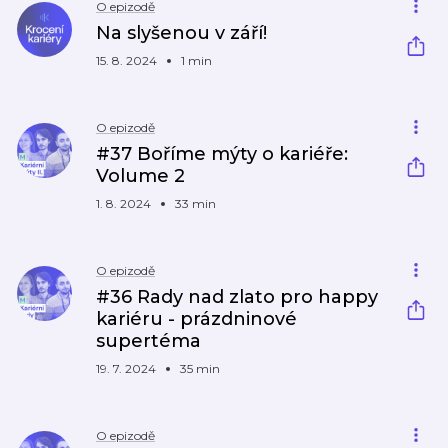
O epizodě
Na slyšenou v září!
15. 8. 2024
1 min
O epizodě
#37 Boříme mýty o kariéře:
Volume 2
1. 8. 2024
33 min
O epizodě
#36 Rady nad zlato pro happy
kariéru - prázdninové
supertéma
19. 7. 2024
35 min
O epizodě