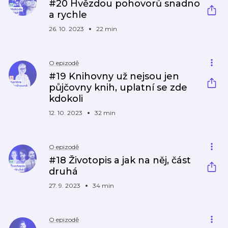
#20 Hvězdou pohovorů snadno
a rychle
26. 10. 2023
22 min
O epizodě
#19 Knihovny už nejsou jen
půjčovny knih, uplatní se zde
kdokoli
12. 10. 2023
32 min
O epizodě
#18 Životopis a jak na něj, část
druhá
27. 9. 2023
34 min
O epizodě