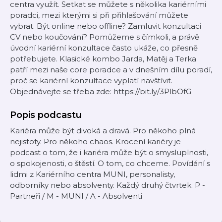
centra využít. Setkat se můžete s několika kariérními
poradci, mezi kterými si při přihlašování můžete
vybrat. Být online nebo offline? Zamluvit konzultaci
CV nebo koučování? Pomůžeme s čímkoli, a právě
úvodní kariérní konzultace často ukáže, co přesně
potřebujete. Klasické kombo Jarda, Matěj a Terka
patří mezi naše core poradce a v dnešním dílu poradí,
proč se kariérní konzultace vyplatí navštívit.
Objednávejte se třeba zde: https://bit.ly/3PlbOfG
Popis podcastu
Kariéra může být divoká a dravá. Pro někoho plná
nejistoty. Pro někoho chaos. Krocení kariéry je
podcast o tom, že i kariéra může být o smysluplnosti,
o spokojenosti, o štěstí. O tom, co chceme. Povídání s
lidmi z Kariérního centra MUNI, personalisty,
odborníky nebo absolventy. Každý druhý čtvrtek. P -
Partneři / M - MUNI / A - Absolventi