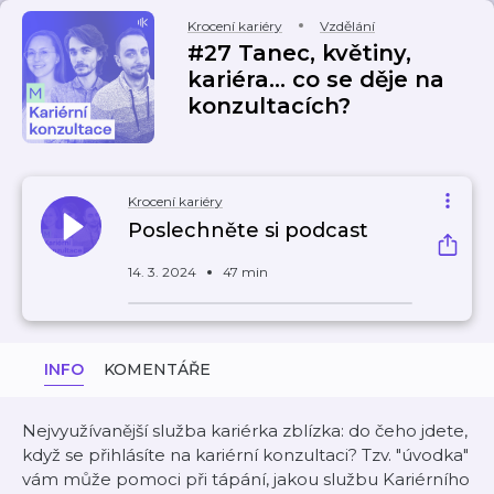
Krocení kariéry
Vzdělání
#27 Tanec, květiny,
kariéra... co se děje na
konzultacích?
Krocení kariéry
Poslechněte si podcast
14. 3. 2024
47 min
INFO
KOMENTÁŘE
Nejvyužívanější služba kariérka zblízka: do čeho jdete,
když se přihlásíte na kariérní konzultaci? Tzv. "úvodka"
vám může pomoci při tápání, jakou službu Kariérního