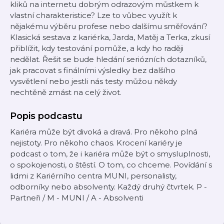
kliků na internetu dobrým odrazovým můstkem k
vlastní charakteristice? Lze to vůbec využít k
nějakému výběru profese nebo dalšímu směřování?
Klasická sestava z kariérka, Jarda, Matěj a Terka, zkusí
přiblížit, kdy testování pomůže, a kdy ho raději
nedělat. Řešit se bude hledání seriózních dotazníků,
jak pracovat s finálními výsledky bez dalšího
vysvětlení nebo jestli nás testy můžou někdy
nechtěně zmást na celý život.
Popis podcastu
Kariéra může být divoká a dravá. Pro někoho plná
nejistoty. Pro někoho chaos. Krocení kariéry je
podcast o tom, že i kariéra může být o smysluplnosti,
o spokojenosti, o štěstí. O tom, co chceme. Povídání s
lidmi z Kariérního centra MUNI, personalisty,
odborníky nebo absolventy. Každý druhý čtvrtek. P -
Partneři / M - MUNI / A - Absolventi