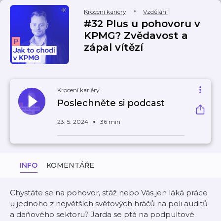
Krocení kariéry
Vzdělání
#32 Plus u pohovoru v
KPMG? Zvědavost a
zápal vítězí
Krocení kariéry
Poslechněte si podcast
23. 5. 2024
36 min
INFO
KOMENTÁŘE
Chystáte se na pohovor, stáž nebo Vás jen láká práce
u jednoho z největších světových hráčů na poli auditů
a daňového sektoru? Jarda se ptá na podpultové