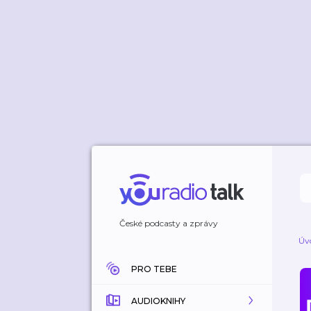
České podcasty a zprávy
Úv
PRO TEBE
AUDIOKNIHY