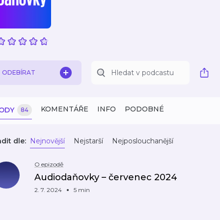
ODEBÍRAT
KOMENTÁŘE
INFO
PODOBNÉ
ZODY
84
dit dle:
Nejnovější
Nejstarší
Nejposlouchanější
O epizodě
Audiodaňovky –⁠⁠⁠⁠⁠⁠⁠⁠⁠⁠⁠⁠⁠⁠⁠ červenec 2024
2. 7. 2024
5 min