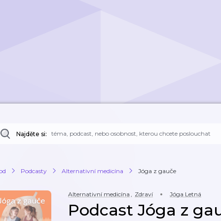
Najděte si:
od
Podcasty
Alternativní medicína
Jóga z gauče
Alternativní medicína
,
Zdraví
Jóga Letná
Podcast Jóga z ga