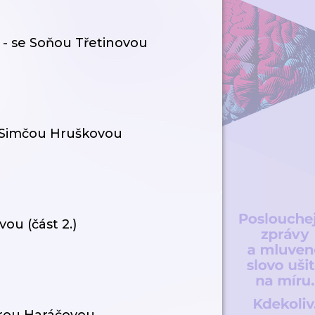
 - se Soňou Třetinovou
e Simčou Hruškovou
ou (část 2.)