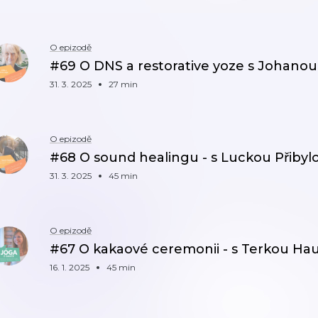
O epizodě
#69 O DNS a restorative yoze s Johano
31. 3. 2025
27 min
O epizodě
#68 O sound healingu - s Luckou Přibyl
31. 3. 2025
45 min
O epizodě
#67 O kakaové ceremonii - s Terkou H
16. 1. 2025
45 min