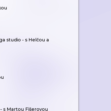
kou
a studio - s Helčou a
ou
 - s Martou Fišerovou