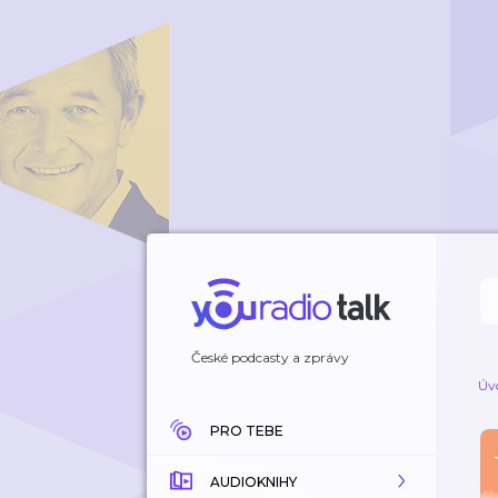
České podcasty a zprávy
Úv
PRO TEBE
AUDIOKNIHY