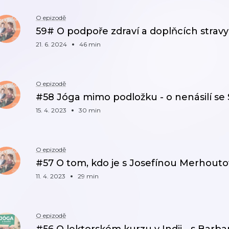
O epizodě
59# O podpoře zdraví a doplňcích stravy
21. 6. 2024
46 min
O epizodě
#58 Jóga mimo podložku - o nenásilí s
15. 4. 2023
30 min
O epizodě
#57 O tom, kdo je s Josefínou Merhoutov
11. 4. 2023
29 min
O epizodě