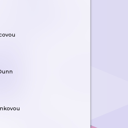
mcovou
 Dunn
ánkovou