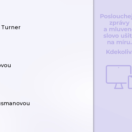
u Turner
ovou
ausmanovou