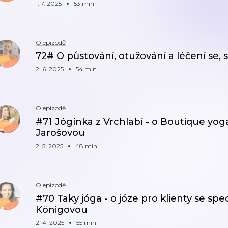
1. 7. 2025
53 min
O epizodě
72# O půstování, otužování a léčení se
2. 6. 2025
54 min
O epizodě
#71 Jógínka z Vrchlabí - o Boutique yoga
Jarošovou
2. 5. 2025
48 min
O epizodě
#70 Taky jóga - o józe pro klienty se spe
Königovou
2. 4. 2025
55 min