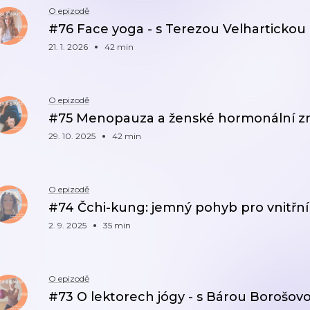
O epizodě
#76 Face yoga - s Terezou Velhartickou
21. 1. 2026
42 min
O epizodě
#75 Menopauza a ženské hormonální zm
29. 10. 2025
42 min
O epizodě
#74 Čchi-kung: jemný pohyb pro vnitřní 
2. 9. 2025
35 min
O epizodě
#73 O lektorech jógy - s Bárou Borošov