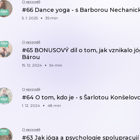
O epizodě
#66 Dance yoga - s Barborou Nechanic
5. 1. 2025
35 min
O epizodě
#65 BONUSOVÝ díl o tom, jak vznikalo jóg
Bárou
15. 12. 2024
54 min
O epizodě
#64 O tom, kdo je - s Šarlotou Konšelov
1. 12. 2024
48 min
O epizodě
#63 Jak jóga a psychologie spolupracují