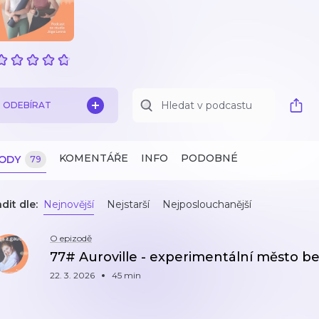
ODEBÍRAT
KOMENTÁŘE
INFO
PODOBNÉ
ZODY
79
dit dle:
Nejnovější
Nejstarší
Nejposlouchanější
O epizodě
77# Auroville - experimentální město b
22. 3. 2026
45 min