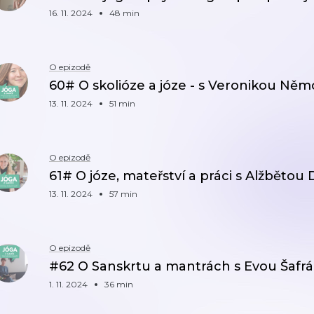
16. 11. 2024
48 min
O epizodě
60# O skolióze a józe - s Veronikou Ně
13. 11. 2024
51 min
O epizodě
61# O józe, mateřství a práci s Alžbětou
13. 11. 2024
57 min
O epizodě
#62 O Sanskrtu a mantrách s Evou Šafr
1. 11. 2024
36 min