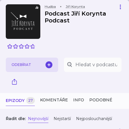
Hudba
Jiří Korynta
Podcast Jiří Korynta
Podcast
ODEBÍRAT
KOMENTÁŘE
INFO
PODOBNÉ
EPIZODY
27
Řadit dle:
Nejnovější
Nejstarší
Nejposlouchanější