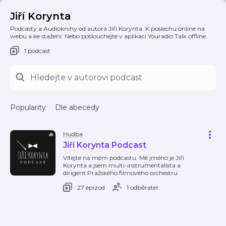
Jiří Korynta
Podcasty a Audioknihy od autora Jiří Korynta. K poslechu online na
webu a ke stažení. Nebo poslouchejte v aplikaci Youradio Talk offline.
1 podcast
Popularity
Dle abecedy
Hudba
Jiří Korynta Podcast
Vítejte na mém podcastu. Mé jméno je Jiří
Korynta a jsem multi-instrumentalista a
dirigent Pražského filmového orchestru.
27 epizod
1 odběratel