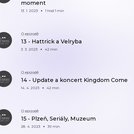
moment
13. 1. 2023
1 hod 1 min
O epizodě
13 - Hattrick a Velryba
3. 3. 2023
42 min
O epizodě
14 - Update a koncert Kingdom Come
14. 4. 2023
42 min
O epizodě
15 - Plzeň, Seriály, Muzeum
28. 4. 2023
39 min