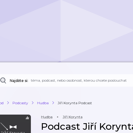
Najděte si:
od
Podcasty
Hudba
Jiří Korynta Podcast
Hudba
Jiří Korynta
Podcast Jiří Koryn