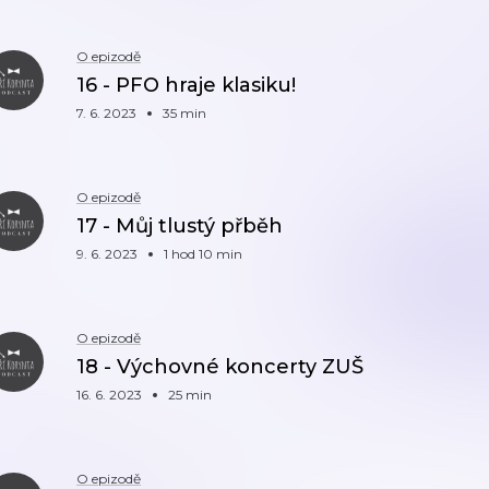
O epizodě
16 - PFO hraje klasiku!
7. 6. 2023
35 min
O epizodě
17 - Můj tlustý přběh
9. 6. 2023
1 hod 10 min
O epizodě
18 - Výchovné koncerty ZUŠ
16. 6. 2023
25 min
O epizodě