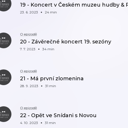
19 - Koncert v Českém muzeu hudby & 
23. 6. 2023
24 min
O epizodě
20 - Závěrečné koncert 19. sezóny
7. 7. 2023
34 min
O epizodě
21 - Má první zlomenina
28. 9. 2023
31 min
O epizodě
22 - Opět ve Snídani s Novou
4. 10. 2023
31 min