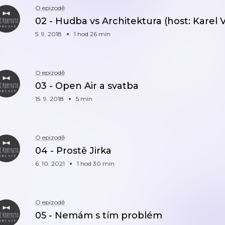
O epizodě
02 - Hudba vs Architektura (host: Karel 
5. 9. 2018
1 hod 26 min
O epizodě
03 - Open Air a svatba
15. 9. 2018
5 min
O epizodě
04 - Prostě Jirka
6. 10. 2021
1 hod 30 min
O epizodě
05 - Nemám s tím problém