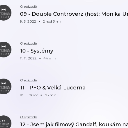
O epizodě
09 - Double Controverz (host: Monika U
9. 3. 2022
2 hod 3 min
O epizodě
10 - Systémy
11. 11. 2022
44 min
O epizodě
11 - PFO & Velká Lucerna
18. 11. 2022
38 min
O epizodě
12 - Jsem jak filmový Gandalf, koukám na