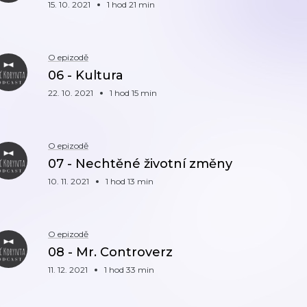
15. 10. 2021
1 hod 21 min
O epizodě
06 - Kultura
22. 10. 2021
1 hod 15 min
O epizodě
07 - Nechtěné životní změny
10. 11. 2021
1 hod 13 min
O epizodě
08 - Mr. Controverz
11. 12. 2021
1 hod 33 min