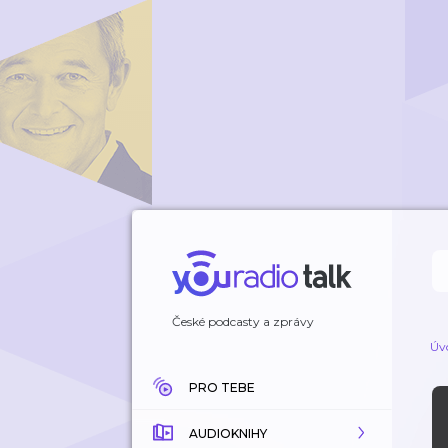
České podcasty a zprávy
Úv
PRO TEBE
AUDIOKNIHY