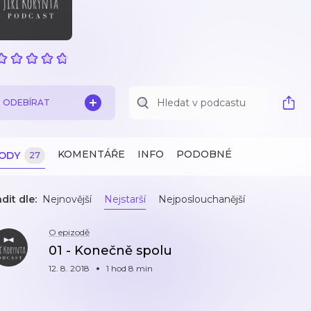
ODEBÍRAT
KOMENTÁŘE
INFO
PODOBNÉ
ZODY
27
dit dle:
Nejnovější
Nejstarší
Nejposlouchanější
O epizodě
01 - Konečně spolu
12. 8. 2018
1 hod 8 min