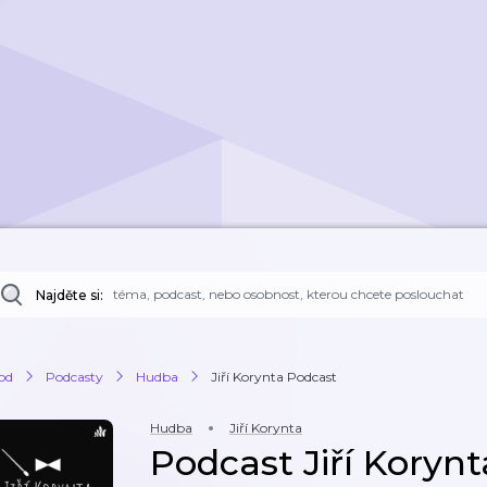
Najděte si:
od
Podcasty
Hudba
Jiří Korynta Podcast
Hudba
Jiří Korynta
Podcast Jiří Koryn