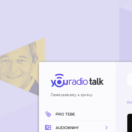
České podcasty a zprávy
Úv
PRO TEBE
AUDIOKNIHY