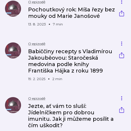
O epizodě
Pochoutkový rok: Míša řezy bez
mouky od Marie Janošové
13. 8. 2023
7 min
O epizodě
Babiččiny recepty s Vladimírou
Jakouběovou: Staročeská
medovina podle knihy
Františka Hájka z roku 1899
19. 2. 2025
2 min
O epizodě
Jezte, ať vám to sluší:
Jídelníčkem pro dobrou
imunitu. Jak ji můžeme posílit a
čím uškodit?