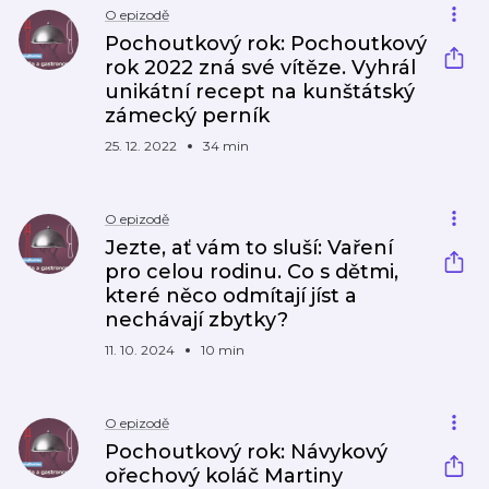
O epizodě
Pochoutkový rok: Pochoutkový
rok 2022 zná své vítěze. Vyhrál
unikátní recept na kunštátský
zámecký perník
25. 12. 2022
34 min
O epizodě
Jezte, ať vám to sluší: Vaření
pro celou rodinu. Co s dětmi,
které něco odmítají jíst a
nechávají zbytky?
11. 10. 2024
10 min
O epizodě
Pochoutkový rok: Návykový
ořechový koláč Martiny