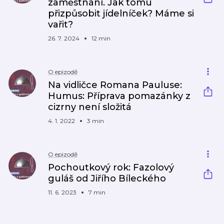
zaměstnání. Jak tomu
přizpůsobit jídelníček? Máme si
vařit?
26. 7. 2024
12 min
O epizodě
Na vidličce Romana Pauluse:
Humus: Příprava pomazánky z
cizrny není složitá
4. 1. 2022
3 min
O epizodě
Pochoutkový rok: Fazolový
guláš od Jiřího Bíleckého
11. 6. 2023
7 min