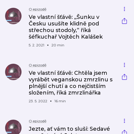
O epizodě
Ve vlastní šťávě: „Šunku v
Česku usušíte klidně pod
střechou stodoly,“ říká
šéfkuchař Vojtěch Kalášek
5. 2. 2021
20 min
O epizodě
Ve vlastní šťávě: Chtěla jsem
vyrábět veganskou zmrzlinu s
plnější chutí a co nejčistším
složením, říká zmrzlinářka
23. 5. 2022
16 min
O epizodě
Jezte, ať vám to sluší: Sedavé