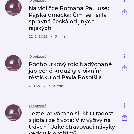
O epizodě
Na vidličce Romana Pauluse:
Rajská omáčka: Čím se liší ta
správná česká od jiných
rajských
22. 2. 2022
3 min
O epizodě
Pochoutkový rok: Nadýchané
jablečné kroužky v pivním
těstíčku od Pavla Pospíšila
6. 11. 2022
8 min
O epizodě
Jezte, ať vám to sluší: O radosti
z jídla i ze života: Vliv výživy na
trávení. Jaké stravovací návyky
vedou k obtížím?