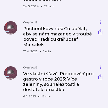
24. 5. 2024
12 min
O epizodě
Pochoutkový rok: Co udělat,
aby se nám mazanec v troubě
povedl, radí cukrář Josef
Maršálek
17. 4. 2022
1 min
O epizodě
Ve vlastní šťávě: Předpověď pro
gastro v roce 2023: Více
zeleniny, sounáležitosti a
dostatek omastku
6. 1. 2023
18 min