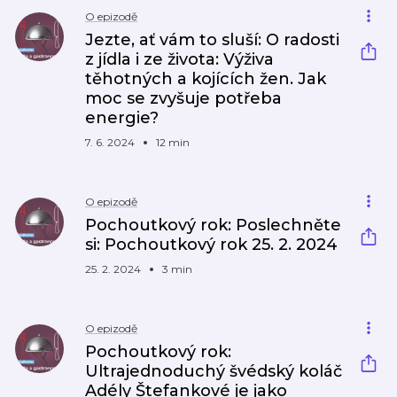
O epizodě
Jezte, ať vám to sluší: O radosti
z jídla i ze života: Výživa
těhotných a kojících žen. Jak
moc se zvyšuje potřeba
energie?
7. 6. 2024
12 min
O epizodě
Pochoutkový rok: Poslechněte
si: Pochoutkový rok 25. 2. 2024
25. 2. 2024
3 min
O epizodě
Pochoutkový rok:
Ultrajednoduchý švédský koláč
Adély Štefankové je jako