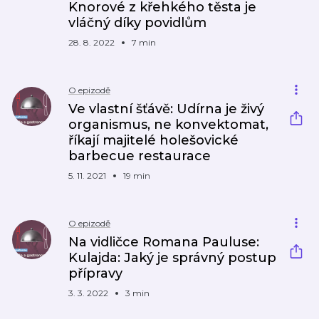
Knorové z křehkého těsta je
vláčný díky povidlům
28. 8. 2022
7 min
O epizodě
Ve vlastní šťávě: Udírna je živý
organismus, ne konvektomat,
říkají majitelé holešovické
barbecue restaurace
5. 11. 2021
19 min
O epizodě
Na vidličce Romana Pauluse:
Kulajda: Jaký je správný postup
přípravy
3. 3. 2022
3 min