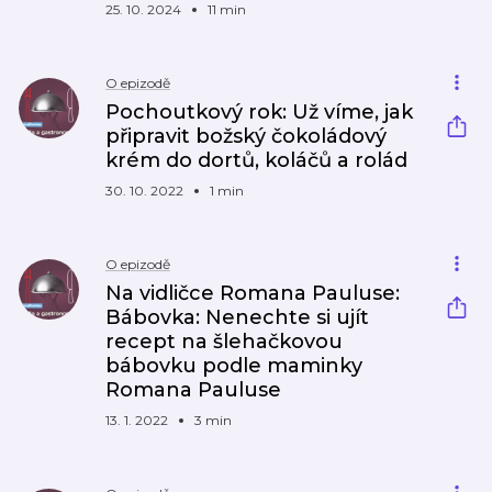
25. 10. 2024
11 min
O epizodě
Pochoutkový rok: Už víme, jak
připravit božský čokoládový
krém do dortů, koláčů a rolád
30. 10. 2022
1 min
O epizodě
Na vidličce Romana Pauluse:
Bábovka: Nenechte si ujít
recept na šlehačkovou
bábovku podle maminky
Romana Pauluse
13. 1. 2022
3 min