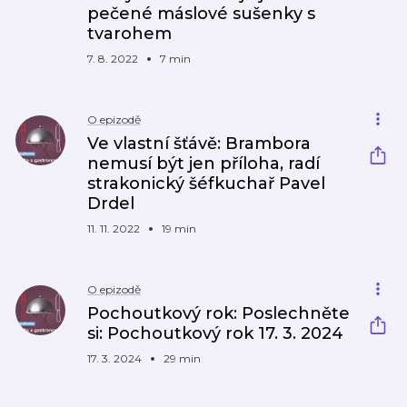
pečené máslové sušenky s
tvarohem
7. 8. 2022
7 min
O epizodě
Ve vlastní šťávě: Brambora
nemusí být jen příloha, radí
strakonický šéfkuchař Pavel
Drdel
11. 11. 2022
19 min
O epizodě
Pochoutkový rok: Poslechněte
si: Pochoutkový rok 17. 3. 2024
17. 3. 2024
29 min