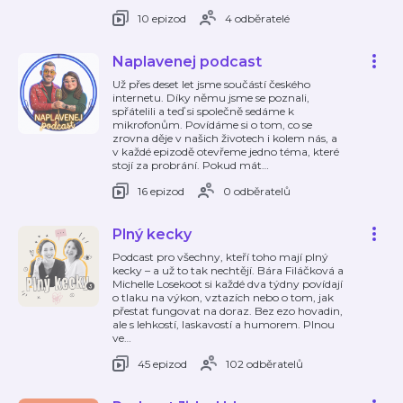
10 epizod
4 odběratelé
Naplavenej podcast
Už přes deset let jsme součástí českého
internetu. Díky němu jsme se poznali,
spřátelili a teď si společně sedáme k
mikrofonům. Povídáme si o tom, co se
zrovna děje v našich životech i kolem nás, a
v každé epizodě otevřeme jedno téma, které
stojí za probrání. Pokud mát
…
16 epizod
0 odběratelů
Plný kecky
Podcast pro všechny, kteří toho mají plný
kecky – a už to tak nechtějí. Bára Filáčková a
Michelle Losekoot si každé dva týdny povídají
o tlaku na výkon, vztazích nebo o tom, jak
přestat fungovat na doraz. Bez ezo hovadin,
ale s lehkostí, laskavostí a humorem. Plnou
ve
…
45 epizod
102 odběratelů