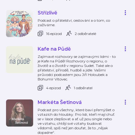
Střízlivě
Podcast o přátelství, cestování a o tom, co
zažíváme.
16 epizod
2 odběratelé
Kafe na Půdě
Zajímavé rozhovory se zajímavými lidmi - to
je Kafe na Půdě! Rozhovory o regionu, o
životě a o životě v regionu Sudet. Také ale o
přátelství, přírodě, hudbě a jídle. Vašimi
průvodci podcastem jsou Jiří Holoubek a
Bohumír Vítovec.
4 epizod
1 odběratel
Markéta Šetinová
Podcast pro všechny, které baví přemýšlet o
vztazích do hloubky. Pro lidi, kteří mají chuť
se v lásce zlepšovat a ať už jsou single nebo
ve vztahu, chtějí své vztahy budovat
vědomě, spíš než jen doufat, že to „nějak
dopadne“.