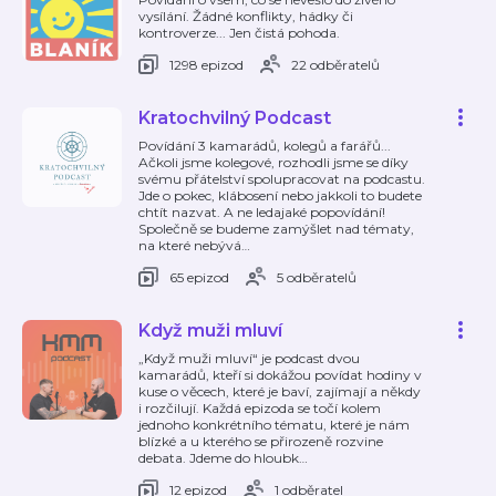
vysílání. Žádné konflikty, hádky či
kontroverze... Jen čistá pohoda.
1298 epizod
22 odběratelů
Kratochvilný Podcast
Povídání 3 kamarádů, kolegů a farářů...
Ačkoli jsme kolegové, rozhodli jsme se díky
svému přátelství spolupracovat na podcastu.
Jde o pokec, klábosení nebo jakkoli to budete
chtít nazvat. A ne ledajaké popovídání!
Společně se budeme zamýšlet nad tématy,
na které nebývá
…
65 epizod
5 odběratelů
Když muži mluví
„Když muži mluví“ je podcast dvou
kamarádů, kteří si dokážou povídat hodiny v
kuse o věcech, které je baví, zajímají a někdy
i rozčilují. Každá epizoda se točí kolem
jednoho konkrétního tématu, které je nám
blízké a u kterého se přirozeně rozvine
debata. Jdeme do hloubk
…
12 epizod
1 odběratel