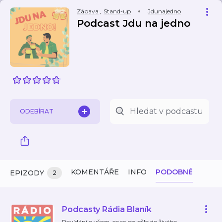
Zábava
,
Stand-up
Jdunajedno
Podcast Jdu na jedno
ODEBÍRAT
KOMENTÁŘE
INFO
PODOBNÉ
EPIZODY
2
Podcasty Rádia Blaník
Povídání o všem, co se nevešlo do živého