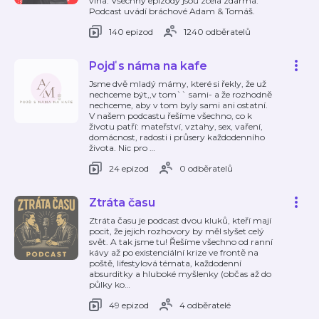
vína. Všechny epizody jsou zcela zdarma.
Podcast uvádí bráchové Adam & Tomáš.
140 epizod
1240 odběratelů
Pojď s náma na kafe
Jsme dvě mladý mámy, které si řekly, že už
nechceme být,,v tom`` sami- a že rozhodně
nechceme, aby v tom byly sami ani ostatní.
V našem podcastu řešíme všechno, co k
životu patří: mateřství, vztahy, sex, vaření,
domácnost, radosti i průsery každodenního
života. Nic pro
…
24 epizod
0 odběratelů
Ztráta času
Ztráta času je podcast dvou kluků, kteří mají
pocit, že jejich rozhovory by měl slyšet celý
svět. A tak jsme tu! Řešíme všechno od ranní
kávy až po existenciální krize ve frontě na
poště, lifestylová témata, každodenní
absurditky a hluboké myšlenky (občas až do
půlky ko
…
49 epizod
4 odběratelé