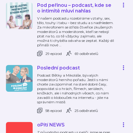
Pod peřinou – podcast, kde se
o intimitě mluví nahlas
V našem podcastu rozebíráme vztahy, sex,
tělo, touhy i tabu – bez studu a s nadhledem.
Za mikrofonem se střídá čtveřice zkušených
moderátorů a moderátorek, kteří se nebojí
ptát na to, co tě vždycky zajímalo, ale
možná ti chyběla odvaha se zeptat. Každý díl
přináší nové
…
29 epizod
69 odběratelů
Poslední podcast
Podcast Bětky a Mikoláše, bývalých
moderátorů herního pořadu. Jestli s námi
chcete zavzpomínat na staré dobré časy,
popovídat si o hrách, filmech, seriálech,
knížkách, ale i náhodných věcech, co nám
zavadili o klobouček na internetu - jste na
správném místě.
58 epizod
25 odběratelů
oPití NEWS
Z původního podcastu s paliči, jsme se pres