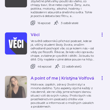
zbytečné přetvářky pouští do všeho, co
chlapy baví, štve nebo zajímá. Ženy, auta,
politika, motorky, alkohol, hodinky i
každodenní absurdita dnešního světa. Tohle
je poctivá debata bez filtru, a
…
16 epizod
3 odběratelé
Věci
Ve světě odborníků přichází podcast, kde se
já, věčný student školy života, snažím
odhodlaně pochopit vše, co je kolem nás – od
vědy po filozofii. Říká se, že kdo věci opravdu
chápe, zvládne je vysvětlit i dítěti. Já budu to
dítě. Díly najdete v plné délce pouze na http
…
46 epizod
22 odběratelů
A point of me | Kristýna Volfová
Motivace, úspěch, zdravý životní styl a
mnoho dalšího. Tyto aspekty slýchá každý z
nás denně, ale ne vždy jsme schopni danou
situaci vzít do svých rukou. Proto bych vás
prostřednictvím podcastů chtěla více
povzbudit a informovat o možných úskalích
a problémech.