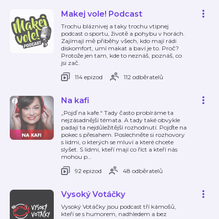
Makej vole! Podcast
Trochu bláznivej a taky trochu vtipnej
podcast o sportu, životě a pohybu v horách.
Zajímají mě přiběhy všech, kdo mají rádi
diskomfort, umí makat a baví je to. Proč?
Protože jen tam, kde to neznáš, poznáš, co
jsi zač.
114 epizod
112 odběratelů
Na kafi
„Pojď na kafe.“ Tady často probíráme ta
nejzásadnější témata. A tady také obvykle
padají ta nejdůležitější rozhodnutí. Pojďte na
pokec s přesahem. Poslechněte si rozhovory
s lidmi, o kterých se mluví a které chcete
slyšet. S lidmi, kteří mají co říct a kteří nás
mohou p
…
92 epizod
48 odběratelů
Vysoký Votáčky
Vysoký Votáčky jsou podcast tří kámošů,
kteří se s humorem, nadhledem a bez