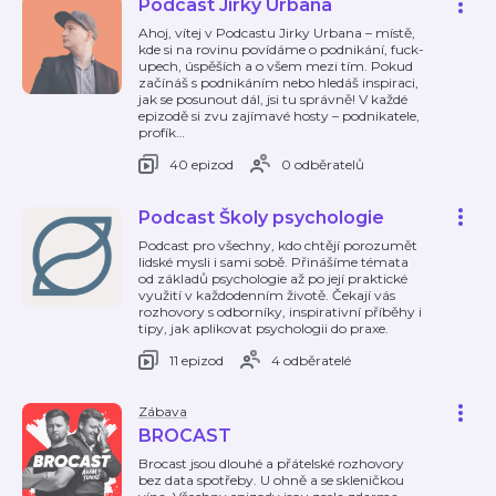
Podcast Jirky Urbana
Ahoj, vítej v Podcastu Jirky Urbana – místě,
kde si na rovinu povídáme o podnikání, fuck-
upech, úspěších a o všem mezi tím. Pokud
začínáš s podnikáním nebo hledáš inspiraci,
jak se posunout dál, jsi tu správně! V každé
epizodě si zvu zajímavé hosty – podnikatele,
profík
…
40 epizod
0 odběratelů
Podcast Školy psychologie
Podcast pro všechny, kdo chtějí porozumět
lidské mysli i sami sobě. Přinášíme témata
od základů psychologie až po její praktické
využití v každodenním životě. Čekají vás
rozhovory s odborníky, inspirativní příběhy i
tipy, jak aplikovat psychologii do praxe.
11 epizod
4 odběratelé
Zábava
BROCAST
Brocast jsou dlouhé a přátelské rozhovory
bez data spotřeby. U ohně a se skleničkou