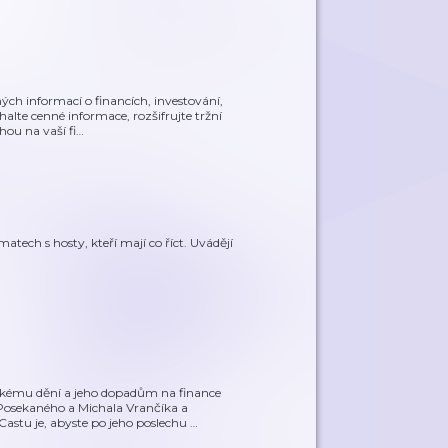
ých informací o financích, investování,
alte cenné informace, rozšifrujte tržní
hou na vaší fi
…
atech s hosty, kteří mají co říct. Uvádějí
ckému dění a jeho dopadům na finance
 Posekaného a Michala Vrančíka a
stu je, abyste po jeho poslechu
…