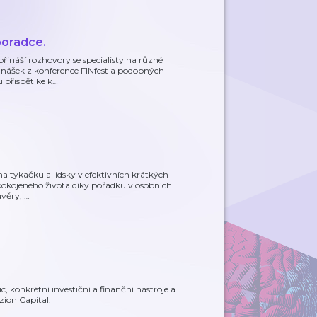
poradce.
přináší rozhovory se specialisty na různé
dnášek z konference FINfest a podobných
 přispět ke k
…
na tykačku a lidsky v efektivních krátkých
spokojeného života díky pořádku v osobních
úvěry,
…
, konkrétní investiční a finanční nástroje a
zion Capital.