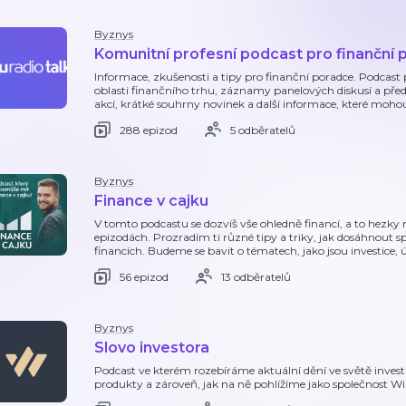
Byznys
Komunitní profesní podcast pro finanční 
Informace, zkušenosti a tipy pro finanční poradce. Podcast 
oblasti finančního trhu, záznamy panelových diskusí a pře
akcí, krátké souhrny novinek a další informace, které mohou
288 epizod
5 odběratelů
Byznys
Finance v cajku
V tomto podcastu se dozvíš vše ohledně financí, a to hezky 
epizodách. Prozradím ti různé tipy a triky, jak dosáhnout 
financích. Budeme se bavit o tématech, jako jsou investice, 
56 epizod
13 odběratelů
Byznys
Slovo investora
Podcast ve kterém rozebíráme aktuální dění ve světě investic
produkty a zároveň, jak na ně pohlížíme jako společnost Wi