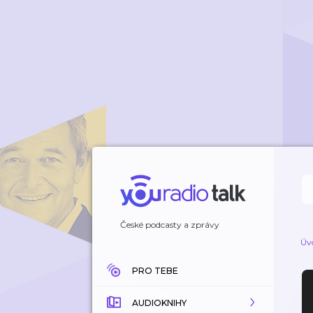
České podcasty a zprávy
Úv
PRO TEBE
AUDIOKNIHY