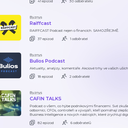
41 epizod
30 odběratelů
Byznys
Raiffcast
RAIFFCAST Podcast nejen o financích. SAMOZŘEJMĚ.
37 epizod
1 odběratel
Byznys
Bulios Podcast
Aktuality, analýzy, komentáře. Akciové trhy ve vašich uších
18 epizod
2 odběratelé
Byznys
CAFIN TALKS
Podcast o všem, co hýbe podnikovými financemi. Své zkušen
odborníci, CFOs, controlleři a vývojáři, kteří pomáhají zle
Business Intelligence a nových nástrojích, které zrychlují digi
82 epizod
6 odběratelů