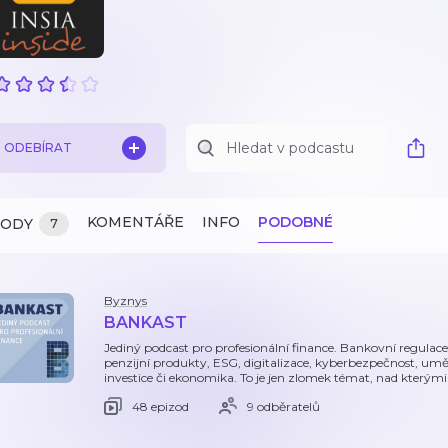
ODEBÍRAT
KOMENTÁŘE
INFO
PODOBNÉ
ZODY
7
Byznys
BANKAST
Jediný podcast pro profesionální finance. Bankovní regulace 
penzijní produkty, ESG, digitalizace, kyberbezpečnost, uměl
investice či ekonomika. To je jen zlomek témat, nad kterými
48 epizod
9 odběratelů