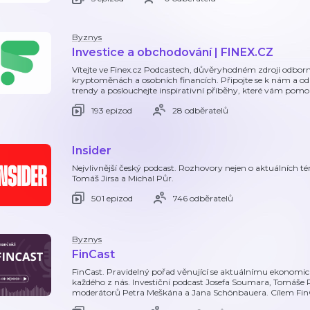
Byznys
Investice a obchodování | FINEX.CZ
Vítejte ve Finex.cz Podcastech, důvěryhodném zdroji odborn
kryptoměnách a osobních financích. Připojte se k nám a odh
trendy a poslouchejte inspirativní příběhy, které vám pomo
193 epizod
28 odběratelů
Insider
Nejvlivnější český podcast. Rozhovory nejen o aktuálních tém
Tomáš Jirsa a Michal Půr.
501 epizod
746 odběratelů
Byznys
FinCast
FinCast. Pravidelný pořad věnující se aktuálnímu ekonomi
každého z nás. Investiční podcast Josefa Soumara, Tomáše
moderátorů Petra Meškána a Jana Schönbauera. Cílem FinCa