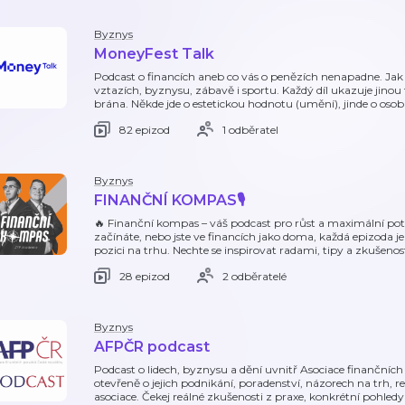
Byznys
MoneyFest Talk
Podcast o financích aneb co vás o penězích nenapadne. Jak 
vztazích, byznysu, zábavě i sportu. Každý díl ukazuje jinou
brána. Někde jde o estetickou hodnotu (umění), jinde o osob
82 epizod
1 odběratel
Byznys
FINANČNÍ KOMPAS🎙️
🔥 Finanční kompas – váš podcast pro růst a maximální poten
začínáte, nebo jste ve financích jako doma, každá epizoda je 
pozici na trhu. Nechte se inspirovat radami, tipy a zkušeno
28 epizod
2 odběratelé
Byznys
AFPČR podcast
Podcast o lidech, byznysu a dění uvnitř Asociace finanční
otevřeně o jejich podnikání, poradenství, názorech na trh, re
asociace. Čekej reálné zkušenosti z praxe, konkrétní pohledy