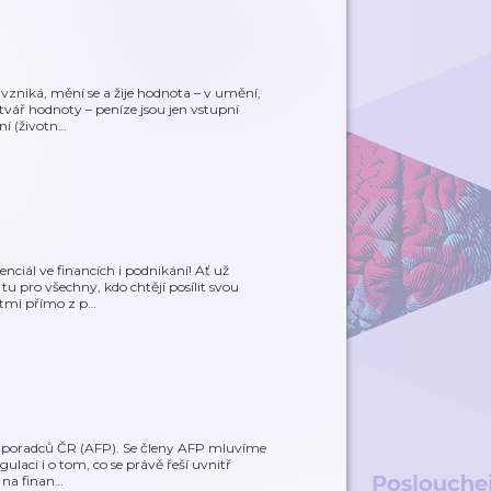
vzniká, mění se a žije hodnota – v umění,
 tvář hodnoty – peníze jsou jen vstupní
ní (životn
…
ciál ve financích i podnikání! Ať už
tu pro všechny, kdo chtějí posílit svou
stmi přímo z p
…
ch poradců ČR (AFP). Se členy AFP mluvíme
gulaci i o tom, co se právě řeší uvnitř
 na finan
…