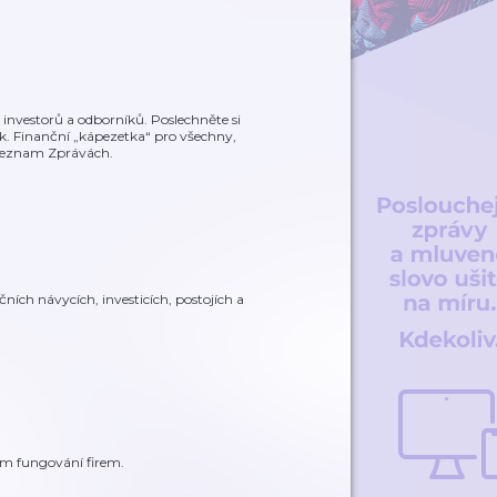
investorů a odborníků. Poslechněte si
ék. Finanční „kápezetka“ pro všechny,
 Seznam Zprávách.
čních návycích, investicích, postojích a
ném fungování firem.