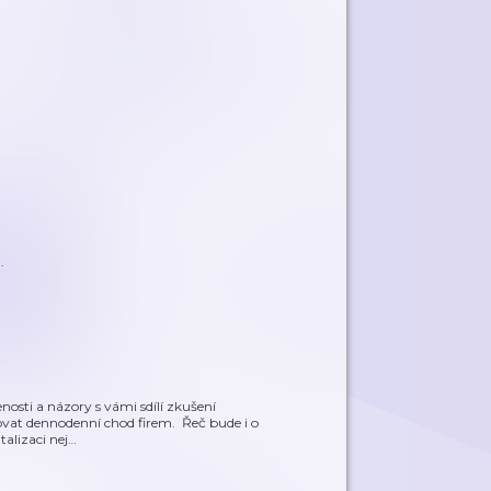
.
osti a názory s vámi sdílí zkušení
pšovat dennodenní chod firem. Řeč bude i o
talizaci nej
…