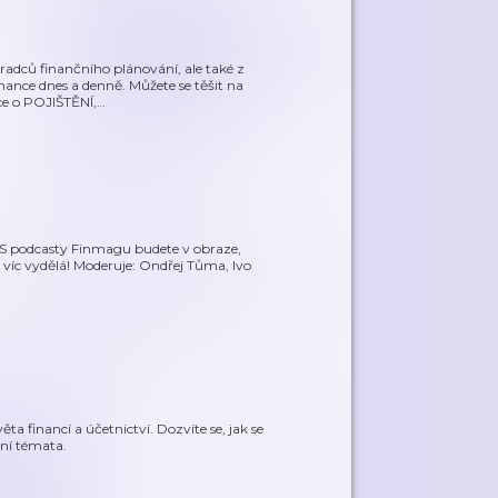
radců finančního plánování, ale také z
finance dnes a denně. Můžete se těšit na
ce o POJIŠTĚNÍ,
…
. S podcasty Finmagu budete v obraze,
, víc vydělá! Moderuje: Ondřej Tůma, Ivo
a financí a účetnictví. Dozvíte se, jak se
lní témata.