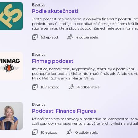
Byznys
Podle skutečnosti
Tento podcast má nahlédnout do světa financí z pohledu po
pohledu hostů, kteří jako podnikatelé či majitelé firem řeší 
různá témata, která jdou s dobou! Zaslechnete zde informa
68 epizod
4 odběratelé
Byznys
Finmag podcast
Investice, nemovitosti, kryptoměny, startupy a podnikání..
pochopíte kontext a získáte informační náskok. A kdo víc ví
Prax, Petr Schwank a Martin Vlnas
107 epizod
4 odběratelé
Byznys
Podcast: Finance Figures
Přinášíme vám rozhovory s inspirativními osobnostmi ze svět
stali copiloty managementu a uslyšíte jejich vhled na aktuá
10 epizod
0 odběratelů