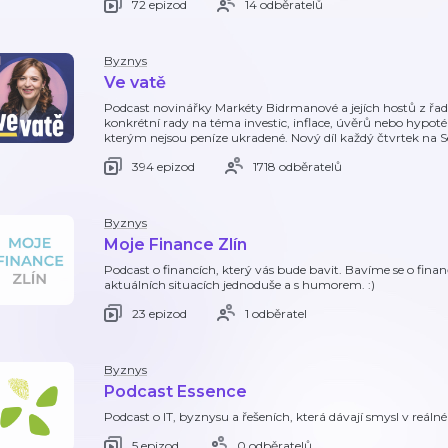
72 epizod
14 odběratelů
Byznys
Ve vatě
Podcast novinářky Markéty Bidrmanové a jejích hostů z řad 
konkrétní rady na téma investic, inflace, úvěrů nebo hypot
kterým nejsou peníze ukradené. Nový díl každý čtvrtek na
394 epizod
1718 odběratelů
Byznys
Moje Finance Zlín
Podcast o financích, který vás bude bavit. Bavíme se o finan
aktuálních situacích jednoduše a s humorem. :)
23 epizod
1 odběratel
Byznys
Podcast Essence
Podcast o IT, byznysu a řešeních, která dávají smysl v reál
5 epizod
0 odběratelů