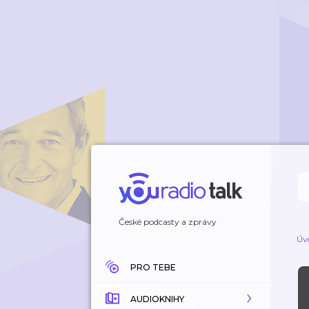
České podcasty a zprávy
Úv
PRO TEBE
AUDIOKNIHY