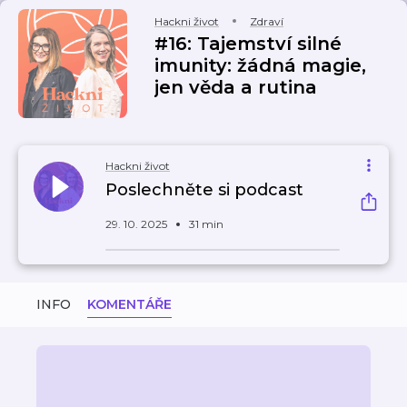
Hackni život
Zdraví
#16: Tajemství silné
imunity: žádná magie,
jen věda a rutina
Hackni život
Poslechněte si podcast
29. 10. 2025
31 min
INFO
KOMENTÁŘE