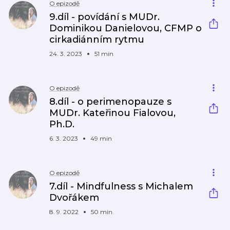
O epizodě
9.díl - povídání s MUDr.
Dominikou Danielovou, CFMP o
cirkadiánním rytmu
24. 3. 2023
51 min
O epizodě
8.díl - o perimenopauze s
MUDr. Kateřinou Fialovou,
Ph.D.
6. 3. 2023
49 min
O epizodě
7.díl - Mindfulness s Michalem
Dvořákem
8. 9. 2022
50 min