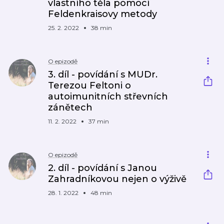
vlastního těla pomocí
Feldenkraisovy metody
25. 2. 2022
38 min
O epizodě
3. díl - povídání s MUDr.
Terezou Feltoni o
autoimunitních střevních
zánětech
11. 2. 2022
37 min
O epizodě
2. díl - povídání s Janou
Zahradníkovou nejen o výživě
28. 1. 2022
48 min