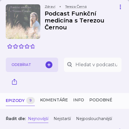
Zdraví
Tereza Černá
Podcast Funkční
medicína s Terezou
Černou
ODEBÍRAT
KOMENTÁŘE
INFO
PODOBNÉ
EPIZODY
9
Řadit dle:
Nejnovější
Nejstarší
Nejposlouchanější