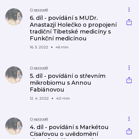
O epizodě
6. díl - povídání s MUDr.
Anastazjí Holečko o propojení
tradiční Tibetské medicíny s
Funkční medicínou
16. 5. 2022
46 min
O epizodě
5. díl - povídání o střevním
mikrobiomu s Annou
Fabiánovou
12. 4. 2022
40 min
O epizodě
4. díl - povídání s Markétou
Císařovou o uvědomění