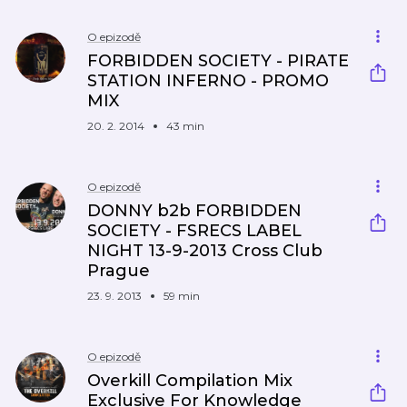
O epizodě
FORBIDDEN SOCIETY - PIRATE
STATION INFERNO - PROMO
MIX
20. 2. 2014
43 min
O epizodě
DONNY b2b FORBIDDEN
SOCIETY - FSRECS LABEL
NIGHT 13-9-2013 Cross Club
Prague
23. 9. 2013
59 min
O epizodě
Overkill Compilation Mix
Exclusive For Knowledge