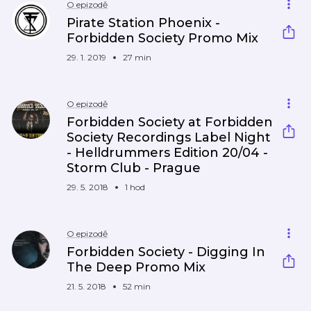
O epizodě
Pirate Station Phoenix -
Forbidden Society Promo Mix
29. 1. 2019
27 min
O epizodě
Forbidden Society at Forbidden
Society Recordings Label Night
- Helldrummers Edition 20/04 -
Storm Club - Prague
29. 5. 2018
1 hod
O epizodě
Forbidden Society - Digging In
The Deep Promo Mix
21. 5. 2018
52 min