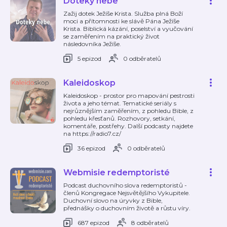
Doteky nebe
Zažij dotek Ježíše Krista. Služba plná Boží
moci a přítomnosti ke slávě Pána Ježíše
Krista. Biblická kázání, poselství a vyučování
se zaměřením na praktický život
následovníka Ježíše.
5 epizod
0 odběratelů
Kaleidoskop
Kaleidoskop - prostor pro mapování pestrosti
života a jeho témat. Tematické seriály s
nejrůznějším zaměřením, z pohledu Bible, z
pohledu křesťanů. Rozhovory, setkání,
komentáře, postřehy. Další podcasty najdete
na https://radio7.cz/
36 epizod
0 odběratelů
Webmisie redemptoristé
Podcast duchovního slova redemptoristů -
členů Kongregace Nejsvětějšího Vykupitele.
Duchovní slovo na úryvky z Bible,
přednášky o duchovním životě a růstu víry.
687 epizod
8 odběratelů