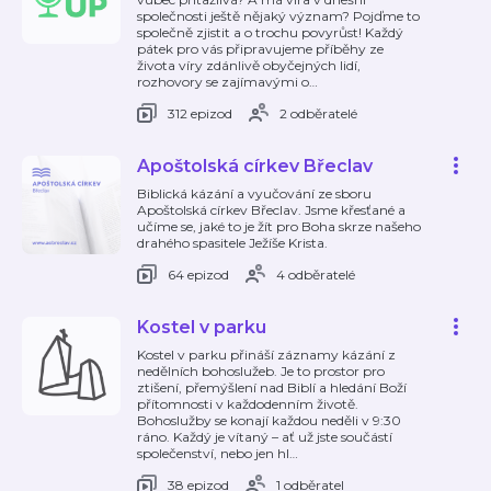
společnosti ještě nějaký význam? Pojďme to
společně zjistit a o trochu povyrůst! Každý
pátek pro vás připravujeme příběhy ze
života víry zdánlivě obyčejných lidí,
rozhovory se zajímavými o
…
312 epizod
2 odběratelé
Apoštolská církev Břeclav
Biblická kázání a vyučování ze sboru
Apoštolská církev Břeclav. Jsme křesťané a
učíme se, jaké to je žít pro Boha skrze našeho
drahého spasitele Ježíše Krista.
64 epizod
4 odběratelé
Kostel v parku
Kostel v parku přináší záznamy kázání z
nedělních bohoslužeb. Je to prostor pro
ztišení, přemýšlení nad Biblí a hledání Boží
přítomnosti v každodenním životě.
Bohoslužby se konají každou neděli v 9:30
ráno. Každý je vítaný – ať už jste součástí
společenství, nebo jen hl
…
38 epizod
1 odběratel