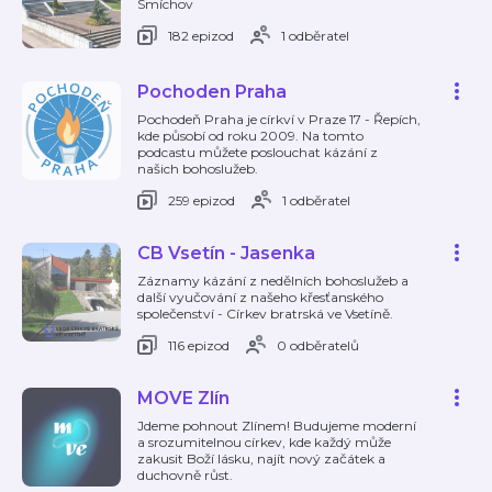
Smíchov
182 epizod
1 odběratel
Pochoden Praha
Pochodeň Praha je církví v Praze 17 - Řepích,
kde působí od roku 2009. Na tomto
podcastu můžete poslouchat kázání z
našich bohoslužeb.
259 epizod
1 odběratel
CB Vsetín - Jasenka
Záznamy kázání z nedělních bohoslužeb a
další vyučování z našeho křesťanského
společenství - Církev bratrská ve Vsetíně.
116 epizod
0 odběratelů
MOVE Zlín
Jdeme pohnout Zlínem! Budujeme moderní
a srozumitelnou církev, kde každý může
zakusit Boží lásku, najít nový začátek a
duchovně růst.