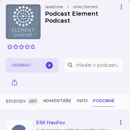
Společnost
církev Element
Podcast Element
Podcast
ODEBÍRAT
KOMENTÁŘE
INFO
PODOBNÉ
EPIZODY
207
ESK Havířov
Audiozáznamy nedělních zamyšlení církve