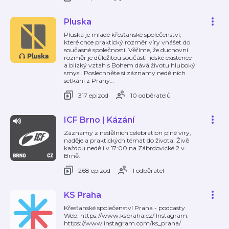
Pluska
Pluska je mladé křesťanské společenství,
které chce praktický rozměr víry vnášet do
současné společnosti. Věříme, že duchovní
rozměr je důležitou součástí lidské existence
a blízký vztah s Bohem dává životu hluboký
smysl. Poslechněte si záznamy nedělních
setkání z Prahy
…
317 epizod
10 odběratelů
ICF Brno | Kázání
Záznamy z nedělních celebration plné víry,
naděje a praktických témat do života. Živě
každou neděli v 17:00 na Zábrdovické 2 v
Brně.
268 epizod
1 odběratel
KS Praha
Křesťanské společenství Praha - podcasty
Web: https://www.kspraha.cz/ Instagram:
https://www.instagram.com/ks_praha/