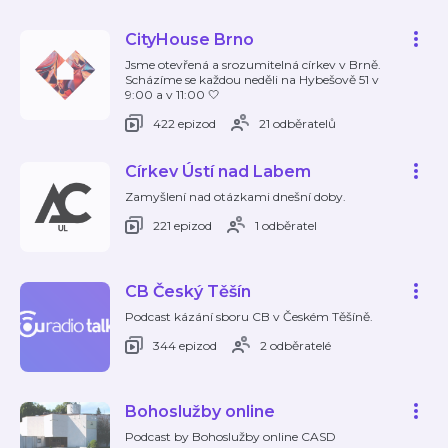
CityHouse Brno
Jsme otevřená a srozumitelná církev v Brně.
Scházíme se každou neděli na Hybešově 51 v
9:00 a v 11:00 🤍
422 epizod
21 odběratelů
Církev Ústí nad Labem
Zamyšlení nad otázkami dnešní doby.
221 epizod
1 odběratel
CB Český Těšín
Podcast kázání sboru CB v Českém Těšíně.
344 epizod
2 odběratelé
Bohoslužby online
Podcast by Bohoslužby online CASD