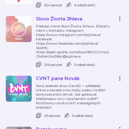
534 epizod
6 odběratelů
Slovo Života Jihlava
Podcast církve Slovo Života Jihlava. Zůstaň s
námi v kontaktu: Instagram:
https://www.instagram.com/szjihlava/
Facebook:
https://www.facebook.com/szjihlava/
Spotify:
https://open.spotify.com/show/6ltOGGmcoi
OIxPehSVxD8d @szjihlava
296 epizod
5 odběratelů
CVNT pane Novák
Nový podcast dvou Davidů — předseda
církve a kazatel zvou hosty a jdou na dřeň
kontroverzních témat. Jak aplikovat
křesťanskou víru v současném světě?
Rozhovory o kulturních a teologických
otázkách.
26 epizod
5 odběratelů