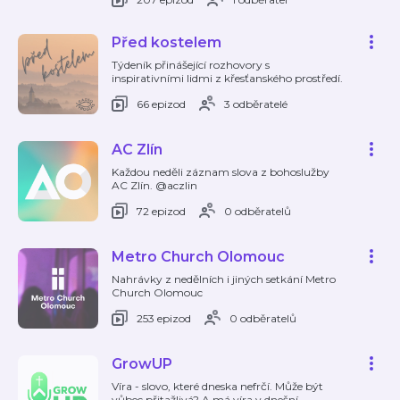
Před kostelem
Týdeník přinášející rozhovory s
inspirativními lidmi z křesťanského prostředí.
66 epizod
3 odběratelé
AC Zlín
Každou neděli záznam slova z bohoslužby
AC Zlín. @aczlin
72 epizod
0 odběratelů
Metro Church Olomouc
Nahrávky z nedělních i jiných setkání Metro
Church Olomouc
253 epizod
0 odběratelů
GrowUP
Víra - slovo, které dneska nefrčí. Může být
vůbec přitažlivá? A má víra v dnešní