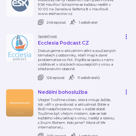
ESK Havířov! Scházíme se každou neděli v
10:00 na Jaroslava Seiferta 8 v Havířově
www.eskhavirov.cz
246 epizod
1 odběratel
Společnost
Ecclesia Podcast CZ
Diskutujeme o aktuálním dění a současných
tématech s odborníky, kteří mají k dané
problematice co říct. Pojďte se spolu s námi
vzdělávat v otázkách souvisejících s vírou a
křesťanstvím obecně.
126 epizod
11 odběratelů
Nedělní bohoslužba
Vítejte! Tvoříme církev, která miluje Ježíše,
lidi, věří v pravdivost a aktuálnost Bible a
Boží nadpřirozenou moc v každé době.
Toužíme být vřelým místem, kde se lidé
každého věku setkají s vírou, nadějí a láskou,
s živým Bohem. Kdo jsme? Word of life
international j
…
207 epizod
1 odběratel