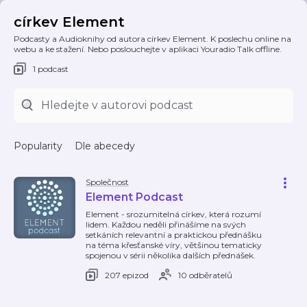
církev Element
Podcasty a Audioknihy od autora církev Element. K poslechu online na
webu a ke stažení. Nebo poslouchejte v aplikaci Youradio Talk offline.
1 podcast
Popularity
Dle abecedy
Společnost
Element Podcast
Element - srozumitelná církev, která rozumí
lidem. Každou neděli přinášíme na svých
setkáních relevantní a praktickou přednášku
na téma křesťanské víry, většinou tematicky
spojenou v sérii několika dalších přednášek.
207 epizod
10 odběratelů