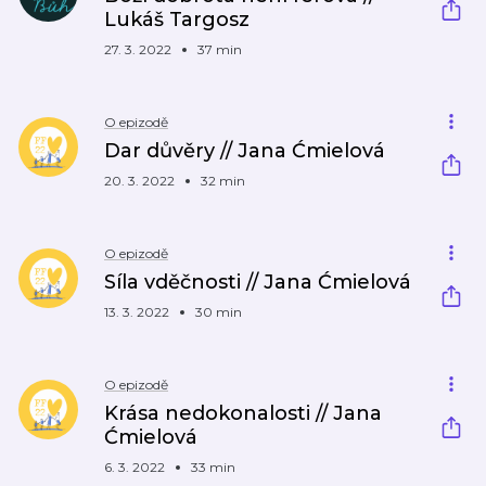
Lukáš Targosz
27. 3. 2022
37 min
O epizodě
Dar důvěry // Jana Ćmielová
20. 3. 2022
32 min
O epizodě
Síla vděčnosti // Jana Ćmielová
13. 3. 2022
30 min
O epizodě
Krása nedokonalosti // Jana
Ćmielová
6. 3. 2022
33 min