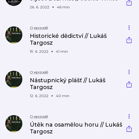
26. 6. 2022
46 min
O epizodě
Historické dědictví // Lukáš
Targosz
19. 6. 2022
41 min
O epizodě
Nástupnický plášť // Lukáš
Targosz
12. 6. 2022
40 min
O epizodě
Útěk na osamělou horu // Lukáš
Targosz