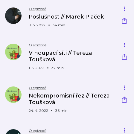
O epizodě
Poslušnost // Marek Plaček
8. 5. 2022
34 min
O epizodě
V houpací síti // Tereza
Toušková
1. 5. 2022
37 min
O epizodě
Nekompromisní řez // Tereza
Toušková
24. 4. 2022
36 min
O epizodě