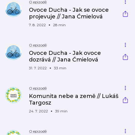
O epizodě
Ovoce Ducha - Jak se ovoce
projevuje // Jana Ćmielová
7. 8. 2022
28 min
O epizodě
Ovoce Ducha - Jak ovoce
dozrává // Jana Ćmielová
31. 7. 2022
33 min
O epizodě
Komunita nebe a země // Lukáš
Targosz
24. 7. 2022
39 min
O epizodě