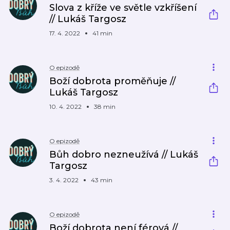
Slova z kříže ve světle vzkříšení
// Lukáš Targosz
17. 4. 2022
41 min
O epizodě
Boží dobrota proměňuje //
Lukáš Targosz
10. 4. 2022
38 min
O epizodě
Bůh dobro nezneužívá // Lukáš
Targosz
3. 4. 2022
43 min
O epizodě
Boží dobrota není férová //