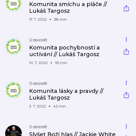
Komunita smíchu a pláče //
Lukáš Targosz
17. 7. 2022
38 min
O epizodě
Komunita pochybností a
uctívání // Lukáš Targosz
10. 7. 2022
35 min
O epizodě
Komunita lásky a pravdy //
Lukáš Targosz
3. 7. 2022
42 min
O epizodě
Slyšet Boží hlas // Jackie White